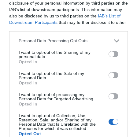
disclosure of your personal information by third parties on the
Sono invece consentiti, pure in assenza di autorizzazione, i
IAB’s list of downstream participants. This information may
collegamenti ipertestuali da altri siti (
in-link
) alla pagina principale e
also be disclosed by us to third parties on the
IAB’s List of
all’homepage del Forum (
www.mondo3.com/forum
), nonché alle
Downstream Participants
that may further disclose it to other
discussioni dello stesso.
third parties.
Personal Data Processing Opt Outs
I want to opt-out of the Sharing of my
Quest’opera di
Mondo3
è distribuita con Licenza
Creative Commons
personal data.
Attribuzione – Condividi allo stesso modo 4.0 Internazionale
.
Opted In
Permessi ulteriori rispetto alle finalità della presente licenza
I want to opt-out of the Sale of my
possono essere disponibili presso
Personal Data.
Opted In
http://www.mondo3.com/copyright
.
I want to opt-out of processing my
Personal Data for Targeted Advertising.
Opted In
LE MIGLIORI OFFERTE AMAZON
I want to opt-out of Collection, Use,
Retention, Sale, and/or Sharing of my
Personal Data that Is Unrelated with the
Purposes for which it was collected.
Opted Out