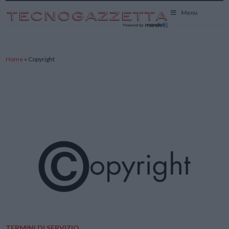
TecnoGazzetta
Menu
Home
»
Copyright
TERMINI DI SERVIZIO