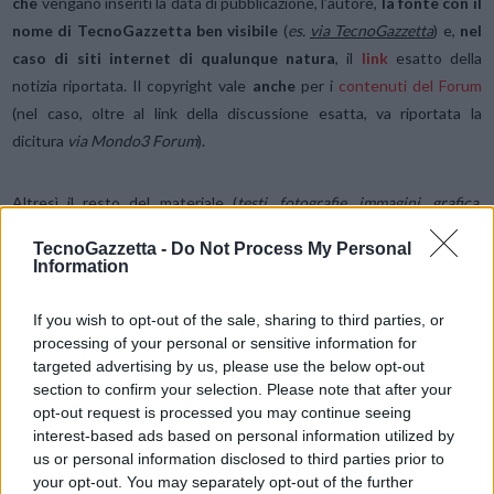
che
vengano inseriti la data di pubblicazione, l’autore,
la fonte con il
nome di TecnoGazzetta ben visibile
(
es.
via TecnoGazzetta
) e,
nel
caso di siti internet di qualunque natura
, il
link
esatto della
notizia riportata. Il copyright vale
anche
per i
contenuti del Forum
(nel caso, oltre al link della discussione esatta, va riportata la
dicitura
via Mondo3 Forum
).
Altresì il resto del materiale (
testi, fotografie, immagini, grafica,
layout e quant’altro
) che costituisce questo Sito è di
proprietà
TecnoGazzetta -
Do Not Process My Personal
esclusiva
dell’autore ed ogni atto diretto a copiare, riprodurre,
Information
pubblicare, sottrarre, modificare o alterare tale materiale, senza
esplicita autorizzazione, è punibile sulla base delle norme civili e
If you wish to opt-out of the sale, sharing to third parties, or
penali in materia di diritto d’autore. Chiunque desiderasse essere
processing of your personal or sensitive information for
targeted advertising by us, please use the below opt-out
autorizzato a copiare, citare o riprodurre pagine o porzioni di testo
section to confirm your selection. Please note that after your
da questo sito, fuori dai casi già consentiti dalla legge, è pregato di
opt-out request is processed you may continue seeing
inviare una e-mail all’indirizzo
info@tecnogazzetta.it
o un fax al
interest-based ads based on personal information utilized by
numero
(+39) 055 – 7729666
.
us or personal information disclosed to third parties prior to
your opt-out. You may separately opt-out of the further