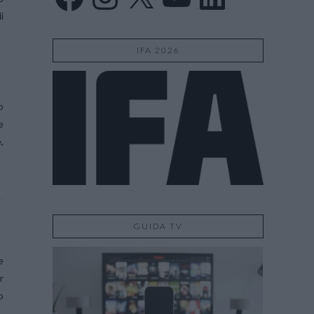
i
IFA 2026
o
e
,
GUIDA TV
e
r
o