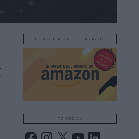
LE MIGLIORI OFFERTE AMAZON
i
a
I
TG SOCIAL
a
Facebook
Instagram
X
YouTube
LinkedIn
o