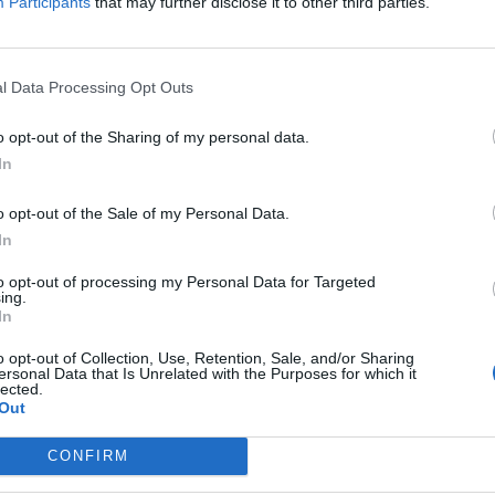
Participants
that may further disclose it to other third parties.
l tuo Galaxy nel Sottosopra: Samsung e Netflix offron
a esclusivo a tema Stranger Things
iusura della porta di “Stranger Things”, Samsung Electronics e Netfli
l Data Processing Opt Outs
rendo ai fan la possibilità di celebrare la stagione finale di questa iconic
 ha plasmato la cultura pop per quasi un decennio. A partire dal …
o opt-out of the Sharing of my personal data.
In
o opt-out of the Sale of my Personal Data.
In
 15, c’è la data del debutto mondiale
to opt-out of processing my Personal Data for Targeted
ing.
a flagship, AI personalizzata, imaging professionale e design elegante 
In
te OnePlus, marchio tecnologico globale, annuncia oggi che il su
o opt-out of Collection, Use, Retention, Sale, and/or Sharing
flagship, OnePlus 15, debutterà a livello mondiale il 13 novembre 2025
ersonal Data that Is Unrelated with the Purposes for which it
una tradizione di prestazioni leader …
lected.
Out
CONFIRM
 presenta Pura 80 Series, lo smartphone che