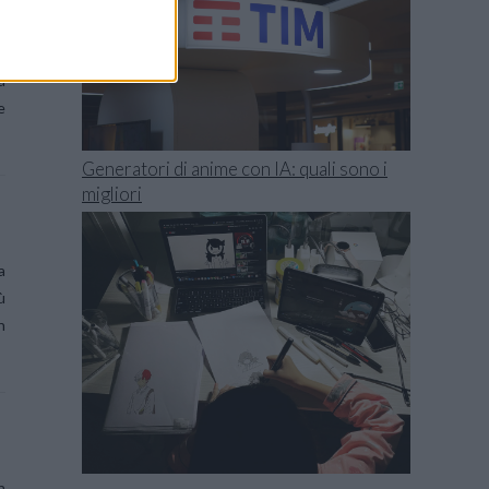
l
a
e
Generatori di anime con IA: quali sono i
migliori
a
ù
n
n