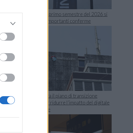
o
Swisscom, il primo semestre del 2026 si
chiude con importanti conferme
x
a
e
o
TIM presenta il piano di transizione
.
climatica per ridurre l’impatto del digitale
sull’ambiente