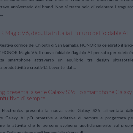
ttavo anniversario del brand. Non si tratta solo di celebrare i traguard
 …
agic V6, debutta in Italia il futuro del foldable AI
gestiva cornice dei Chiostri di San Barnaba, HONOR ha celebrato il lanci
di HONOR Magic V6, il nuovo foldable flagship AI pensato per ridefinir
enza smartphone attraverso un equilibrio tra design ultrasottile
, produttività e creatività. L’evento, dal …
g presenta la serie Galaxy S26: lo smartphone Galaxy
intuitivo di sempre
Electronics presenta la nuova serie Galaxy S26, alimentata dall
ze Galaxy AI più proattive e adattive di sempre e progettata pe
care le attività che le persone svolgono quotidianamente sul propri
e. Dalla gestione degli impegni alla ricerca di …