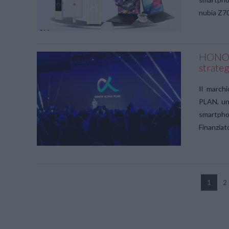
nubia Z7
HONOR 
strateg
VIEW POST
Il marc
PLAN, un
smartphon
Finanziat
VIEW POST
1
2