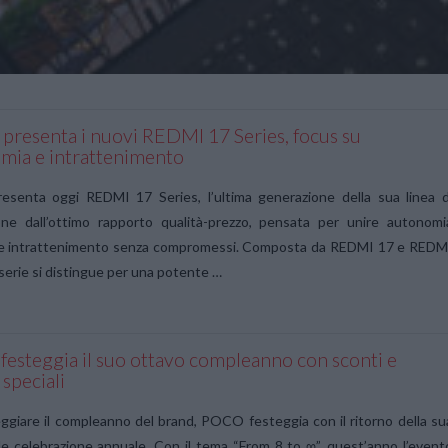
 presenta i nuovi REDMI 17 Series, focus su
mia e intrattenimento
resenta oggi REDMI 17 Series, l’ultima generazione della sua linea d
ne dall’ottimo rapporto qualità-prezzo, pensata per unire autonomi
e intrattenimento senza compromessi. Composta da REDMI 17 e REDM
 serie si distingue per una potente …
esteggia il suo ottavo compleanno con sconti e
 speciali
ggiare il compleanno del brand, POCO festeggia con il ritorno della su
e celebrazione annuale. Con il tema “From 8 to ∞”, quest’anno l’event