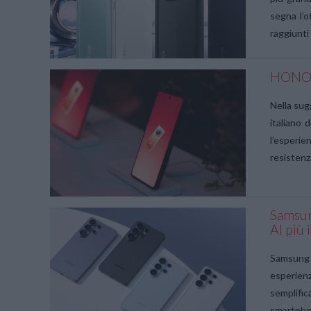
segna l’o
raggiunti
HONOR M
VIEW POST
Nella sug
italiano 
l’esperi
resistenza
Samsun
AI più 
VIEW POST
Samsung 
esperien
semplifi
smartphon