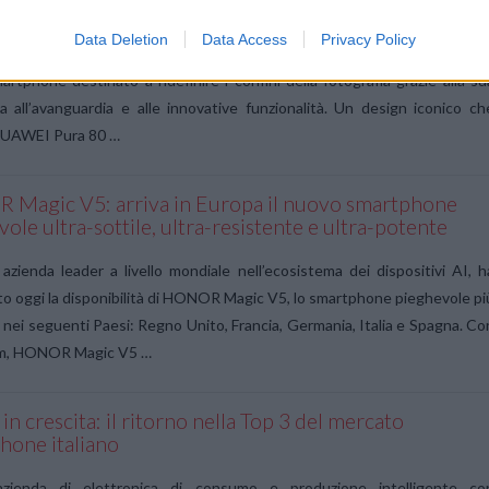
isce i confini della fotografia mobile
Data Deletion
Data Access
Privacy Policy
orgogliosa di annunciare il lancio globale di HUAWEI Pura 80 Series, i
rtphone destinato a ridefinire i confini della fotografia grazie alla su
a all’avanguardia e alle innovative funzionalità. Un design iconico ch
HUAWEI Pura 80 …
Magic V5: arriva in Europa il nuovo smartphone
ole ultra-sottile, ultra-resistente e ultra-potente
ienda leader a livello mondiale nell’ecosistema dei dispositivi AI, h
o oggi la disponibilità di HONOR Magic V5, lo smartphone pieghevole pi
 nei seguenti Paesi: Regno Unito, Francia, Germania, Italia e Spagna. Co
mm, HONOR Magic V5 …
in crescita: il ritorno nella Top 3 del mercato
hone italiano
azienda di elettronica di consumo e produzione intelligente co