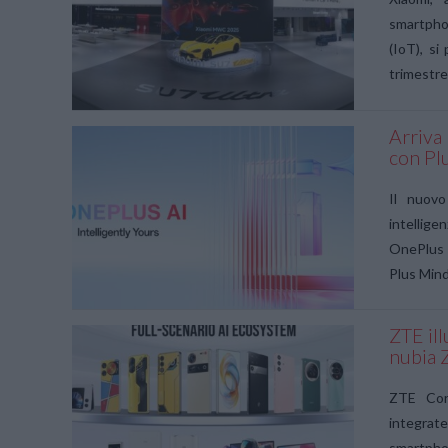
smartpho
(IoT), si
trimestre
Arriva 
con Pl
VIEW POST
Il nuov
intelligen
OnePlus 
Plus Mind
ZTE ill
nubia 
VIEW POST
ZTE Corp
integrate
smartphon