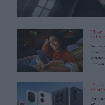
Xiaomi
autono
Xiaomi p
smartpho
estrema 
17 5G, la
POCO f
offerte
Per feste
più grand