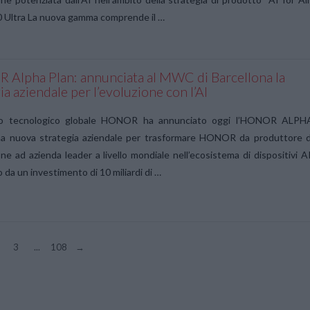
0 Ultra La nuova gamma comprende il …
Alpha Plan: annunciata al MWC di Barcellona la
ia aziendale per l’evoluzione con l’AI
hio tecnologico globale HONOR ha annunciato oggi l’HONOR ALPH
a nuova strategia aziendale per trasformare HONOR da produttore d
e ad azienda leader a livello mondiale nell’ecosistema di dispositivi AI
o da un investimento di 10 miliardi di …
3
...
108
→