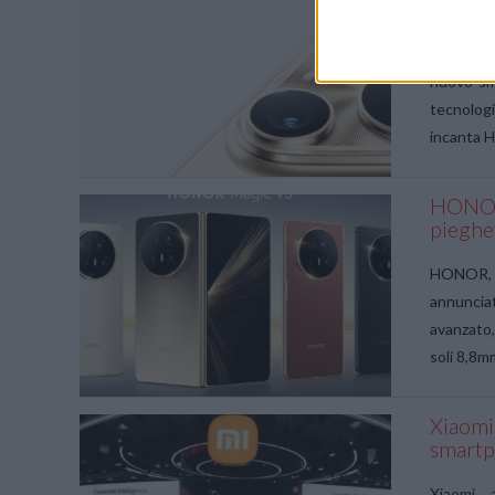
ridefin
VIEW POST
HUAWEI è 
nuovo sma
tecnologi
incanta 
HONOR 
pieghev
VIEW POST
HONOR, az
annunciat
avanzato,
soli 8,8
Xiaomi 
smartp
VIEW POST
Xiaomi, 