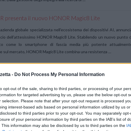
presenta il nuovo HONOR Magic8 Lite
ienda globale specializzata nell’ecosistema dei dispositivi AI, annunci
ancio dell’attesissimo HONOR Magic8 Lite. Stabilendo un nuovo punto d
nto come lo smartphone di fascia media più potente attualment
le sul mercato, HONOR Magic8 Lite combina una resistenza …
etta -
Do Not Process My Personal Information
agic8 Pro: arriva in Italia il nuovo flagship con
mera AI
to opt-out of the sale, sharing to third parties, or processing of your per
azienda globale leader nell’ecosistema dei dispositivi basat
formation for targeted advertising by us, please use the below opt-out s
r selection. Please note that after your opt-out request is processed y
ligenza artificiale, annuncia oggi l’arrivo in Italia di HONOR Magic8 Pro, i
eing interest-based ads based on personal information utilized by us or
 smartphone flagship dotato di fotocamera AI di ultima generazione ch
disclosed to third parties prior to your opt-out. You may separately opt-
ce la fotografia su smartphone con capacità di …
losure of your personal information by third parties on the IAB’s list of
. This information may also be disclosed by us to third parties on the
IA