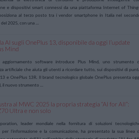
ne e dispositivi smart connessi da una piattaforma Internet of Thing
 posiziona al terzo posto tra i vendor smartphone in Italia nel second
 del 2025, con una …
la AI sugli OnePlus 13, disponibile da oggi l’update
us Mind
o aggiornamento software introduce Plus Mind, uno strumento d
za artificiale che aiuta gli utenti a ricordare tutto, sui dispositivi di punt
13 e OnePlus 13R. Il brand tecnologico globale OnePlus presenta ogg
, il nuovo strumento …
ustra al MWC 2025 la propria strategia “AI for All”:
Z70 Ultra e non solo
oration, leader mondiale nella fornitura di soluzioni tecnologich
 per l’informazione e la comunicazione, ha presentato la sua linea d
e potenziata dall’AI nell’ambito della strategia di prodotto “AI for All”