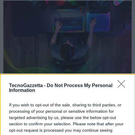
VIEW POST
TecnoGazzetta -
Do Not Process My Personal
Information
Razer ridefinisce il gaming al CES 2025 con
innovazioni rivoluzionarie e tecnologie
If you wish to opt-out of the sale, sharing to third parties, or
futuristiche
processing of your personal or sensitive information for
targeted advertising by us, please use the below opt-out
Razer, il leader globale nel lifestyle gaming, presenta oggi al CES
section to confirm your selection. Please note that after your
2025 una linea mozzafiato di soluzioni ad alte prestazioni e concept
opt-out request is processed you may continue seeing