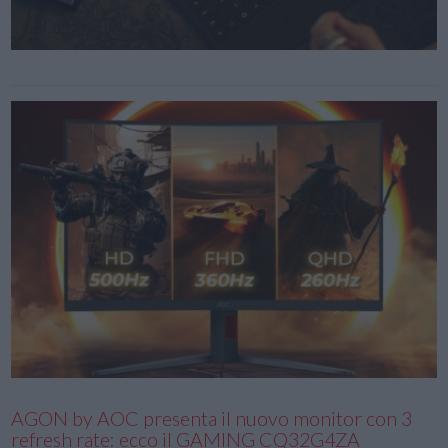
AGON by AOC presenta il nuovo monitor con 3
refresh rate: ecco il GAMING CQ32G4ZA