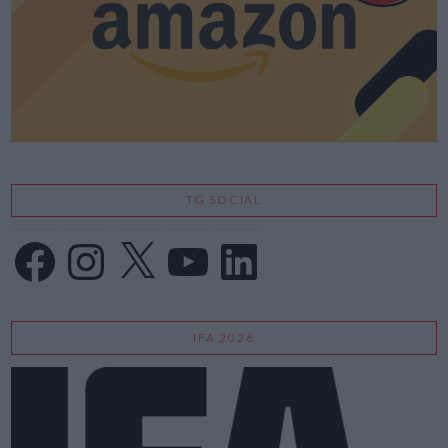
VIEW POST
TG SOCIAL
Facebook
Instagram
X
YouTube
LinkedIn
IFA 2026