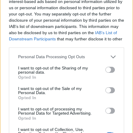
tecnologici visionari come Project Arielle, la prima sedia da gaming
interest-based ads based on personal information utilized by
us or personal information disclosed to third parties prior to
con sistema di riscaldamento e raffreddamento integrato e …
your opt-out. You may separately opt-out of the further
disclosure of your personal information by third parties on the
IAB’s list of downstream participants. This information may
also be disclosed by us to third parties on the
IAB’s List of
Downstream Participants
that may further disclose it to other
third parties.
Personal Data Processing Opt Outs
I want to opt-out of the Sharing of my
personal data.
VIEW POST
Opted In
I want to opt-out of the Sale of my
Personal Data.
Opted In
I want to opt-out of processing my
GeForce LAN 50: tutti i dettagli della maratona
Personal Data for Targeted Advertising.
globale di gaming
Opted In
I want to opt-out of Collection, Use,
NVIDIA ha annunciato il grande ritorno della maratona GeForce