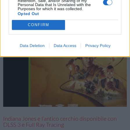
Retention, Sale, and/or Sharing of my
LAN, ora dalla portata globale! Ecco rilasciati tutti dettagli sugli
Personal Data that Is Unrelated with the
Purposes for which it was collected.
eventi di gioco, i concorsi, i premi e altro ancora. La celebrazione di
Opted Out
gioco, che durerà per diversi giorni, inizierà online …
CONFIRM
Data Deletion
Data Access
Privacy Policy
VIEW POST
Indiana Jones e l’antico cerchio disponibile con
DLSS 3 e Full Ray Tracing