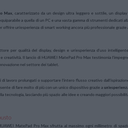
ro Max
, caratterizzato da un design ultra leggero e sottile, un display
equiparabile a quella di un PC e una vasta gamma di strumenti dedicati all
offrire un’esperienza di smart working ancora più professionale grazie 
tore per qualità del display, design e un’esperienza d’uso intelligente
à e creatività. Il lancio di HUAWEI MatePad Pro Max testimonia l’impegn
innovazione nel settore dei tablet.
 di lavoro prolungati o supportare l’intero flusso creativo dall’ispirazion
nte di fare molto di più con un unico dispositivo grazie a
un’esperienz
 dalla tecnologia, lasciando più spazio alle idee e creando maggiori possibilit
busto
, HUAWEI MatePad Pro Max sfrutta al massimo ogni millimetro di spazi