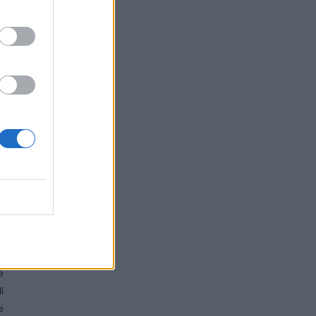
o
a
a
a
.
a
è
i
e