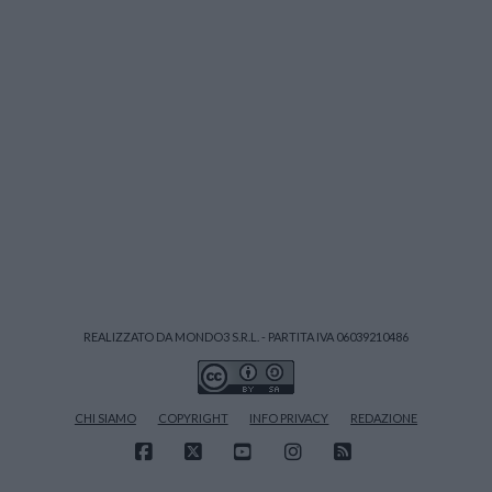
REALIZZATO DA MONDO3 S.R.L. - PARTITA IVA 06039210486
CHI SIAMO
COPYRIGHT
INFO PRIVACY
REDAZIONE
FACEBOOK
X
YOUTUBE
INSTAGRAM
RSS