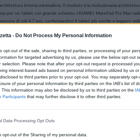
hitettura interna minimalista. Il risultato è la rivoluzionaria architettur
gliezza per un tablet con grande schermo. HUAWEI MatePad Pro Max nell
sore di soli 4.7 mm, confermandosi il tablet più sottile e leggero nell
etta -
Do Not Process My Personal Information
rantisce un’elevata affidabilità grazie a una scocca in lega di alluminio
to opt-out of the sale, sharing to third parties, or processing of your per
ncastro rinforzate. Questo sistema aumenta la resistenza complessiva all
formation for targeted advertising by us, please use the below opt-out s
5, rendendolo il primo tablet del settore a ottenere la certificazion
r selection. Please note that after your opt-out request is processed y
eing interest-based ads based on personal information utilized by us or
disclosed to third parties prior to your opt-out. You may separately opt-
losure of your personal information by third parties on the IAB’s list of
ch
. This information may also be disclosed by us to third parties on the
IA
ra il compromesso storico tra cornici sottili e notch ingombranti. Grazi
Participants
that may further disclose it to other third parties.
l design innovativo, il tablet vanta una cornice ultra-sottile di soli 3.55 m
 un’esperienza visiva priva di bordi.
l Data Processing Opt Outs
ione 3K eccelle nella riduzione dei riflessi e nel comfort visivo. Dop
o opt-out of the Sharing of my personal data.
o Max applica con successo un processo di incisione nanometrica ad alt