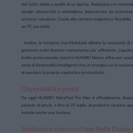
del tutto simile a quella di un laptop. Realizzata con materi
design ultrasottile e minimalista, impreziosito da un’innov
un’unica soluzione. Grazie alla cerniera magnetica flessibil
un PC portatile.
Inoltre, la funzione Live Multitask elimina la necessità di 
gestione multi-finestra nettamente più efficiente. L’appli
livello professionale, mentre HUAWEI Notes offre uno spazio 
serie di funzionalità intelligenti che, in sinergia con la tas
al massimo la propria creatività e produttività.
Disponibilità e prezzi
Da oggi HUAWEI MatePad Pro Max è ufficialmente disponi
periodo di lancio, e fino al 31 luglio, al prodotto saranno
include anche una tastiera.
Sostituzione schermo e PaperMatte Display C