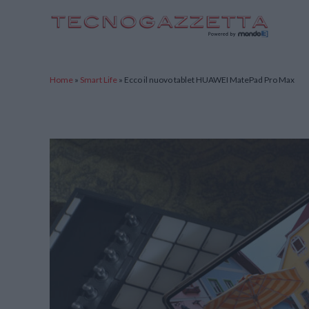
TecnoGazzetta
Home
»
Smart Life
»
Ecco il nuovo tablet HUAWEI MatePad Pro Max