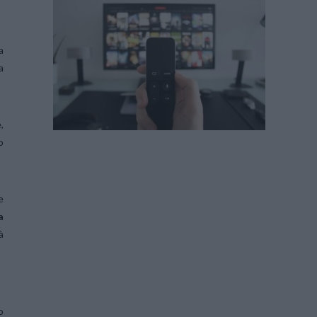
a
a
,
o
e
a
à
o