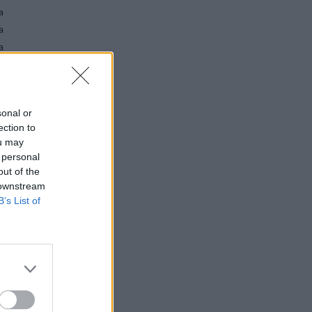
a
a
a
,
sonal or
a
ection to
e
ou may
 personal
out of the
 downstream
B’s List of
e
m
o
a