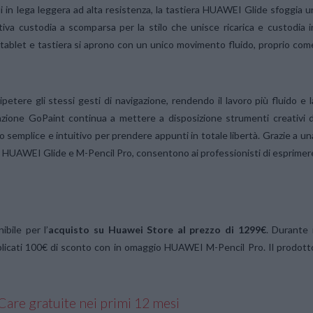
ali in lega leggera ad alta resistenza, la tastiera HUAWEI Glide sfoggia u
ativa custodia a scomparsa per la stilo che unisce ricarica e custodia i
e, tablet e tastiera si aprono con un unico movimento fluido, proprio com
ripetere gli stessi gesti di navigazione, rendendo il lavoro più fluido e l
cazione GoPaint continua a mettere a disposizione strumenti creativi d
semplice e intuitivo per prendere appunti in totale libertà. Grazie a un
tiera HUAWEI Glide e M-Pencil Pro, consentono ai professionisti di esprimer
bile per l’
acquisto su Huawei Store al prezzo di 1299€
. Durante i
 applicati 100€ di sconto con in omaggio HUAWEI M-Pencil Pro. Il prodott
are gratuite nei primi 12 mesi