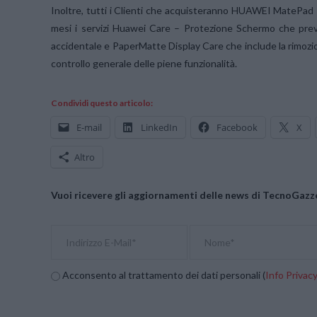
Inoltre, tutti i Clienti che acquisteranno HUAWEI MatePad
mesi i servizi Huawei Care – Protezione Schermo che prev
accidentale e PaperMatte Display Care che include la rimozion
controllo generale delle piene funzionalità.
Condividi questo articolo:
E-mail
LinkedIn
Facebook
X
Altro
Vuoi ricevere gli aggiornamenti delle news di TecnoGazze
Acconsento al trattamento dei dati personali (
Info Privac