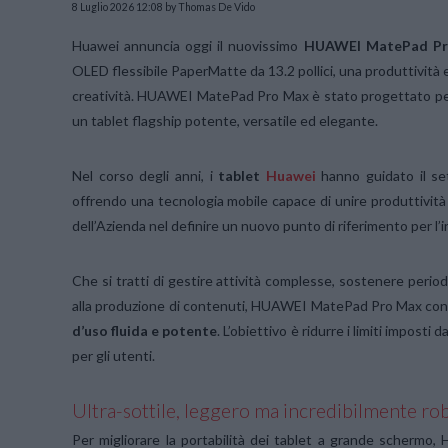
8 Luglio 2026 12:08
by Thomas De Vido
Huawei annuncia oggi il nuovissimo
HUAWEI MatePad P
OLED flessibile PaperMatte da 13.2 pollici, una produttività 
creatività. HUAWEI MatePad Pro Max è stato progettato per 
un tablet flagship potente, versatile ed elegante.
Nel corso degli anni, i
tablet
Huawei
hanno guidato il set
offrendo una tecnologia mobile capace di unire produttivit
dell’Azienda nel definire un nuovo punto di riferimento per l’
Che si tratti di gestire attività complesse, sostenere periodi
alla produzione di contenuti, HUAWEI MatePad Pro Max conse
d’uso fluida e potente
. L’obiettivo è ridurre i limiti imposti
per gli utenti.
Ultra-sottile, leggero ma incredibilmente ro
Per migliorare la portabilità dei tablet a grande schermo