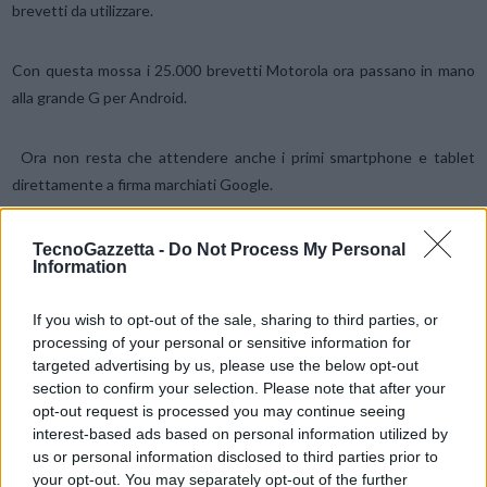
brevetti da utilizzare.
Con questa mossa i 25.000 brevetti Motorola ora passano in mano
alla grande G per Android.
Ora non resta che attendere anche i primi smartphone e tablet
direttamente a firma marchiati Google.
Condividi questo articolo:
TecnoGazzetta -
Do Not Process My Personal
Information
E-mail
LinkedIn
Facebook
X
If you wish to opt-out of the sale, sharing to third parties, or
Mastodon
Telegram
WhatsApp
processing of your personal or sensitive information for
targeted advertising by us, please use the below opt-out
Stampa
Altro
section to confirm your selection. Please note that after your
opt-out request is processed you may continue seeing
Vuoi ricevere gli aggiornamenti delle news di TecnoGazzetta?
interest-based ads based on personal information utilized by
us or personal information disclosed to third parties prior to
Inserisci nome ed indirizzo E-Mail:
your opt-out. You may separately opt-out of the further