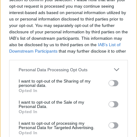
opt-out request is processed you may continue seeing
Mastodon
Telegram
WhatsApp
interest-based ads based on personal information utilized by
us or personal information disclosed to third parties prior to
Stampa
Altro
your opt-out. You may separately opt-out of the further
disclosure of your personal information by third parties on the
IAB’s list of downstream participants. This information may
Vuoi ricevere gli aggiornamenti delle news di TecnoGazzetta?
also be disclosed by us to third parties on the
IAB’s List of
Inserisci nome ed indirizzo E-Mail:
Downstream Participants
that may further disclose it to other
third parties.
Personal Data Processing Opt Outs
I want to opt-out of the Sharing of my
personal data.
Opted In
Acconsento al trattamento dei dati personali (
Info Privacy
)
I want to opt-out of the Sale of my
Personal Data.
Opted In
I want to opt-out of processing my
Personal Data for Targeted Advertising.
Opted In