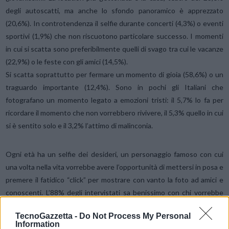
degli autoscatti, ma anche lo sfondo panoramico è apprezzato
(20,6%). In controtendenza il selfie durante concerti (4,3%) o eventi
sportivi (1,9%) che non riscuotono particolare successo. I momenti
in cui si scatta sono preferibilmente quelli di svago tra cui le vacanze
(22,9%) o le feste con gli amici (14,5%).
Si scatta soprattutto per fermare un momento di gioia (58,6%) o un
traguardo importante (12,4%). Sono in pochi gli Italiani che
fotografano un momento legato a emozioni tristi: il 5,7% lo fa per
ricordare il momento che non vorrebbero rivivere, il 5,3% quello in cui
si è sentito solo e il 3,2% l’attimo di malinconia.
Ogni età ha un selfie dei desideri, un personaggio famoso con cui
una volta nella vita vorrebbe avere l’opportunità di mettersi in posa e
premere il fatidico “click” per mostrare con vanto la foto ad amici e
conoscenti. L’88% degli intervistati sa benissimo con chi vorrebbe
scattare e in cima ai sogni ci sono il cantante o il gruppo musicale
TecnoGazzetta -
Do Not Process My Personal
preferito (21,3%), seguito da attore o regista (14,4%), dal
Information