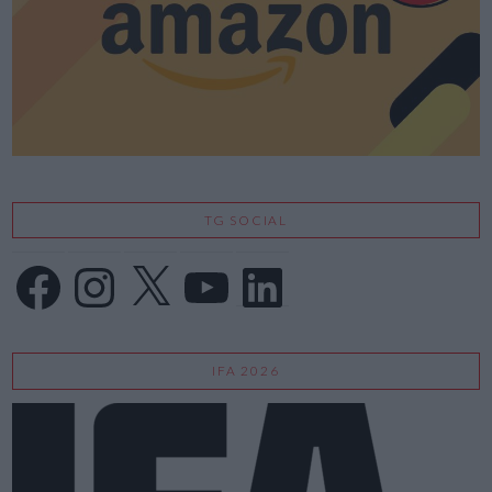
TG SOCIAL
Facebook
Instagram
X
YouTube
LinkedIn
IFA 2026