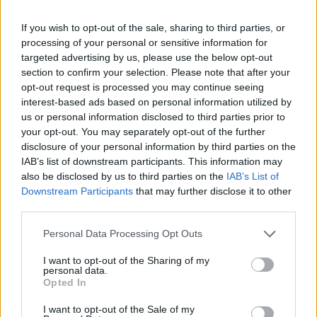
personaggio sportivo (14,3%), dal politico (7,8%), dalla star della TV
(7,5%), dal personaggio di fantasia (7,1%) o dallo scrittore (5,3%). A
If you wish to opt-out of the sale, sharing to third parties, or
scegliere i cantanti sono soprattutto gli under 34 mentre la fascia
processing of your personal or sensitive information for
55-64 preferisce i politici. Gli indecisi sono invece gli over 64 che nel
targeted advertising by us, please use the below opt-out
section to confirm your selection. Please note that after your
41,6% dei casi non saprebbero indicare una preferenza per il selfie
opt-out request is processed you may continue seeing
dei sogni. Le donne sono affascinate soprattutto da cantanti
interest-based ads based on personal information utilized by
(25,3%) e attori (17,2%) mentre gli uomini da personaggi sportivi
us or personal information disclosed to third parties prior to
(9%) e politici (10,5%).
your opt-out. You may separately opt-out of the further
disclosure of your personal information by third parties on the
IAB’s list of downstream participants. This information may
Vasco Rossi
è risultato in assoluto il compagno preferito per
also be disclosed by us to third parties on the
IAB’s List of
l’autoscatto, conquistando sia uomini che donne, seguito da Luciano
Downstream Participants
that may further disclose it to other
Ligabue per i primi e da Laura Pausini per le seconde. Anche in
third parties.
campo cinematografico gli Italiani scelgono le bellezze autoctone:
Personal Data Processing Opt Outs
Sabrina Ferilli e Monica Bellucci sono le attrici preferite degli uomini
mentre le donne indicano all’unanimità Raul Bova, seguito a distanza
I want to opt-out of the Sharing of my
personal data.
dai più internazionali Brad Pitt e Johnny Depp.
Opted In
I want to opt-out of the Sale of my
In ambito sportivo si ha il dato con la preferenza più marcata: