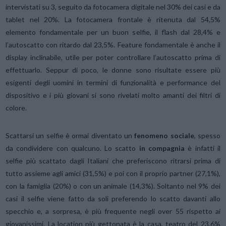
intervistati su 3, seguito da fotocamera digitale nel 30% dei casi e da
tablet nel 20%. La fotocamera frontale è ritenuta dal 54,5%
elemento fondamentale per un buon selfie, il flash dal 28,4% e
l’autoscatto con ritardo dal 23,5%. Feature fondamentale è anche il
display inclinabile, utile per poter controllare l’autoscatto prima di
effettuarlo. Seppur di poco, le donne sono risultate essere più
esigenti degli uomini in termini di funzionalità e performance del
dispositivo e i più giovani si sono rivelati molto amanti dei filtri di
colore.
Scattarsi un selfie è ormai diventato un
fenomeno sociale
, spesso
da condividere con qualcuno. Lo scatto
in compagnia
è infatti il
selfie più scattato dagli Italiani che preferiscono ritrarsi prima di
tutto assieme agli amici (31,5%) e poi con il proprio partner (27,1%),
con la famiglia (20%) o con un animale (14,3%). Soltanto nel 9% dei
casi il selfie viene fatto da soli preferendo lo scatto davanti allo
specchio e, a sorpresa, è più frequente negli over 55 rispetto ai
giovanissimi. La location più gettonata è la casa, teatro del 23,6%