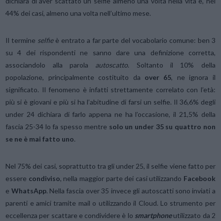
dichiara di aver scattato un selfie almeno una volta nella vita e, nel
44% dei casi, almeno una volta nell’ultimo mese.
Il termine
selfie
è entrato a far parte del vocabolario comune: ben 3
su 4 dei rispondenti ne sanno dare una definizione corretta,
associandolo alla parola
autoscatto
. Soltanto il 10% della
popolazione, principalmente costituito da
over 65
, ne ignora il
significato. Il fenomeno è infatti strettamente correlato con l’età:
più si è giovani e più si ha l’abitudine di farsi un selfie. Il 36,6% degli
under 24 dichiara di farlo appena ne ha l’occasione, il 21,5% della
fascia 25-34 lo fa spesso mentre
solo un under 35 su quattro non
se ne è mai fatto uno
.
Nel 75% dei casi, soprattutto tra gli under 25, il selfie viene fatto per
essere
condiviso
, nella maggior parte dei casi utilizzando
Facebook
e
WhatsApp
. Nella fascia over 35 invece gli autoscatti sono inviati a
parenti e amici tramite mail o utilizzando il Cloud. Lo strumento per
eccellenza per scattare e condividere è lo
smartphone
utilizzato da 2