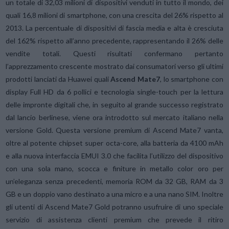
un totale di 32,03 milioni di dispositivi venduti in tutto il mondo, dei
quali 16,8 milioni di smartphone, con una crescita del 26% rispetto al
2013. La percentuale di dispositivi di fascia media e alta è cresciuta
del 162% rispetto all’anno precedente, rappresentando il 26% delle
vendite totali. Questi risultati confermano pertanto
l’apprezzamento crescente mostrato dai consumatori verso gli ultimi
prodotti lanciati da Huawei quali
Ascend Mate7
, lo smartphone con
display Full HD da 6 pollici e tecnologia single-touch per la lettura
delle impronte digitali che, in seguito al grande successo registrato
dal lancio berlinese, viene ora introdotto sul mercato italiano nella
versione Gold. Questa versione premium di Ascend Mate7 vanta,
oltre al potente chipset super octa-core, alla batteria da 4100 mAh
e alla nuova interfaccia EMUI 3.0 che facilita l’utilizzo del dispositivo
con una sola mano, scocca e finiture in metallo color oro per
un’eleganza senza precedenti, memoria ROM da 32 GB, RAM da 3
GB e un doppio vano destinato a una micro e a una nano SIM. Inoltre
gli utenti di Ascend Mate7 Gold potranno usufruire di uno speciale
servizio di assistenza clienti premium che prevede il ritiro