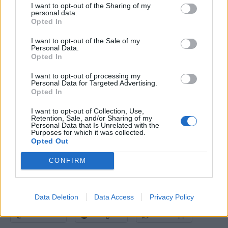
I want to opt-out of the Sharing of my
personal data.
Opted In
Nel 2014 Huawei si è classificata al 94° posto della “Top 100 Best
Global Brands” di Interbrand, con un valore del brand stimato di circa
I want to opt-out of the Sale of my
Personal Data.
4,3 miliardi di dollari e ampie aspettative di crescita future. Huawei è
Opted In
stata inoltre inclusa nella “Top 100 Global Innovators of 2014”
,
la
classifica realizzata da Thomson Reuters che mette in luce la
I want to opt-out of processing my
Personal Data for Targeted Advertising.
leadership globale dell’azienda nel campo dell’innovazione, valutando
Opted In
il volume complessivo di brevetti, il tasso di successo nel rilascio, la
I want to opt-out of Collection, Use,
portata globale del portfolio e l’influenza nel mercato di riferimento,
Retention, Sale, and/or Sharing of my
Personal Data that Is Unrelated with the
ed è entrata a far parte anche dei “World’s 100 Most InDemand
Purposes for which it was collected.
Employers”, classifica realizzata da LinkedIn.
Opted Out
CONFIRM
Condividi questo articolo:
E-mail
LinkedIn
Facebook
X
Data Deletion
Data Access
Privacy Policy
Mastodon
Telegram
WhatsApp