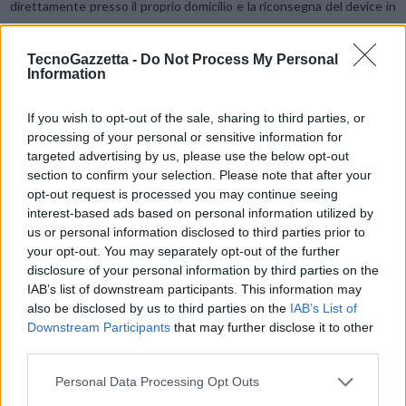
direttamente presso il proprio domicilio e la riconsegna del device in
tre giorni lavorativi.
TecnoGazzetta -
Do Not Process My Personal
Information
Grazie alla sua avanzata tecnologia, Ascend Mate7 è stato scelto da
D’Uva Workshop come strumento di videoguida per i 6 milioni di
If you wish to opt-out of the sale, sharing to third parties, or
turisti che ogni hanno visitano il Pantheon di Roma e la Basilica di
processing of your personal or sensitive information for
San Marco a Venezia. Con
Ascend Mate7
i visitatori avranno la
targeted advertising by us, please use the below opt-out
possibilità di accedere a contenuti multimediali online e offline, di
section to confirm your selection. Please note that after your
scattare foto e condividerle istantaneamente sui social network.
opt-out request is processed you may continue seeing
interest-based ads based on personal information utilized by
us or personal information disclosed to third parties prior to
Ascend Mate7 Gold
, il primo smartphone dual-sim di fascia alta mai
your opt-out. You may separately opt-out of the further
lanciato da Huawei in Italia, disponibile da inizio dicembre presso le
disclosure of your personal information by third parties on the
principali insegne del mercato retail al prezzo di € 599, dimostra le
IAB’s list of downstream participants. This information may
also be disclosed by us to third parties on the
IAB’s List of
nostre grandi ambizioni nel mercato consumer dove abbiamo
Downstream Participants
that may further disclose it to other
triplicato la quota di mercato nella fascia premium in Q3 e
third parties.
conquistato una notorietà oramai attestata anche dai numerosi
riconoscimenti internazionali –
ha dichiarato Daniele De Grandis,
Personal Data Processing Opt Outs
Executive Director Huawei Consumer BG Italia.