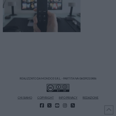
REALIZZATO DA MONDO3 S.R.L. - PARTITA IVA 06039210486
CHI SIAMO
COPYRIGHT
INFO PRIVACY
REDAZIONE
FACEBOOK
X
YOUTUBE
INSTAGRAM
RSS