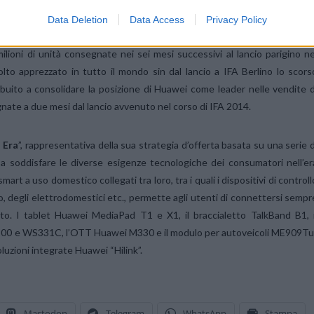
esposti al CES 2015.
Data Deletion
Data Access
Privacy Policy
lioni di unità consegnate nei sei mesi successivi al lancio parigino ne
 apprezzato in tutto il mondo sin dal lancio a IFA Berlino lo scors
uito a consolidare la posizione di Huawei come leader nelle vendite d
gnate a due mesi dal lancio avvenuto nel corso di IFA 2014.
k Era
”, rappresentativa della sua strategia d’offerta basata su una serie d
a soddisfare le diverse esigenze tecnologiche dei consumatori nell’er
art a uso domestico collegati tra loro, tra i quali i dispositivi di controll
oto, degli elettrodomestici etc., permette agli utenti di connettersi sempr
o. I tablet Huawei MediaPad T1 e X1, il braccialetto TalkBand B1, i
PT500 e WS331C, l’OTT Huawei M330 e il modulo per autoveicoli ME909Tu
uzioni integrate Huawei “Hilink”.
Mastodon
Telegram
WhatsApp
Stampa