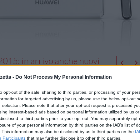
 2015: in arrivo anche nuovi
etta -
Do Not Process My Personal Information
to opt-out of the sale, sharing to third parties, or processing of your per
 2015
di Las Vegas, ha esposto oltre 100 prodotti tra cui i più recenti
formation for targeted advertising by us, please use the below opt-out s
ablet
, i dispositivi indossabili, di accesso mobile, di accesso fisso, per l
r selection. Please note that after your opt-out request is processed y
i, e gli OTT. Huawei ha inoltre presentato la nuova vision “
Hilink Era
” 
eing interest-based ads based on personal information utilized by us or
i internet mobili completamente integrate – a dimostrazione del continu
disclosed to third parties prior to your opt-out. You may separately opt-
te tecnologie per un’esperienza utente sempre più straordinaria.
losure of your personal information by third parties on the IAB’s list of
. This information may also be disclosed by us to third parties on the
IA
Participants
that may further disclose it to other third parties.