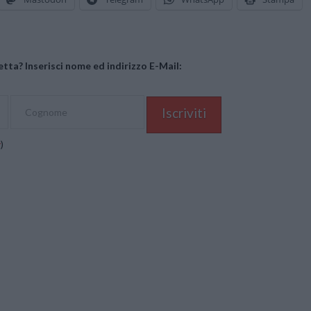
tta? Inserisci nome ed indirizzo E-Mail:
y
)