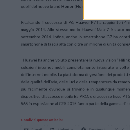
quelli del nuovo brand
Honor
(
Honor 6 e 6 Plus
) sono stati 
Ricalcando il successo di P6, Huawei P7 ha raggiunto i 4 mi
maggio 2014. Allo stesso modo Huawei Mate7 è stato molto
settembre 2014. Infine, anche lo smartphone G7 ha contrib
smartphone di fascia alta con oltre un milione di unità conse
Huawei ha anche voluto presentare la nuova vision “
Hilin
soluzioni internet mobili completamente integrate e volte 
dell’internet mobile. La piattaforma di gestione dei prodotti sm
della qualità dell’aria, delle luci e della temperatura da rem
più facilmente ovunque si trovino e in qualunque moment
dispositivo di accesso mobile E5 PRO, e di accesso fisso 
565 in esposizione al CES 2015 fanno parte della gamma di sol
Condividi questo articolo:
E-mail
LinkedIn
Facebook
X