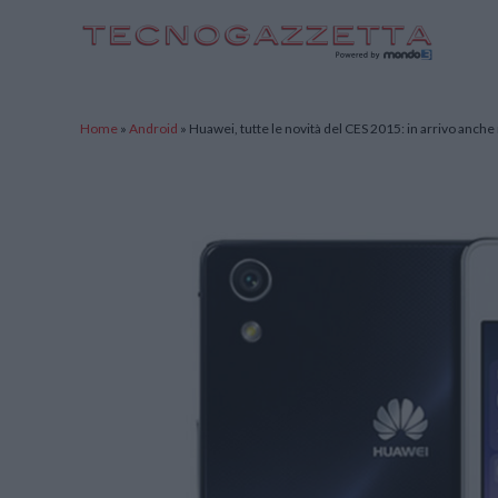
TecnoGazzetta
Home
»
Android
»
Huawei, tutte le novità del CES 2015: in arrivo anch