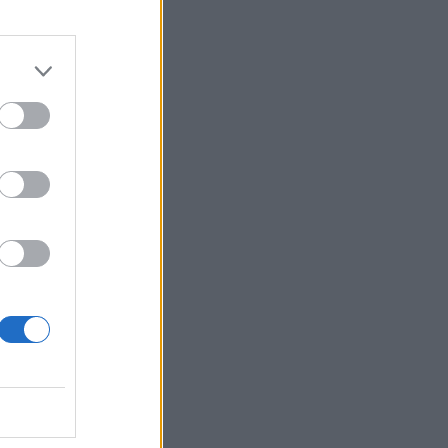
i
e
i
a
,
o
a
o
a
.
l
e