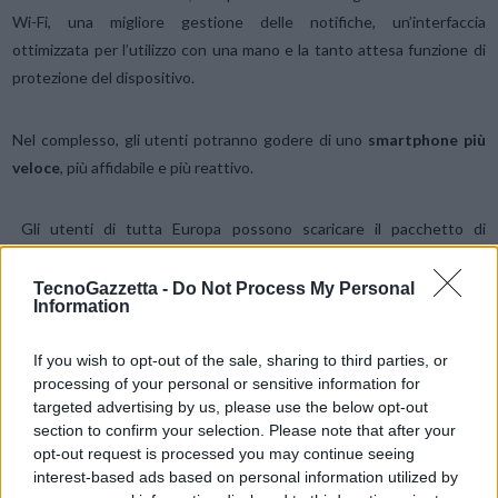
Wi-Fi, una migliore gestione delle notifiche, un’interfaccia
ottimizzata per l’utilizzo con una mano e la tanto attesa funzione di
protezione del dispositivo.
Nel complesso, gli utenti potranno godere di uno
smartphone più
veloce
, più affidabile e più reattivo.
Gli utenti di tutta Europa possono scaricare il pacchetto di
aggiornamento dalla sezione di supporto del
sito web di Honor
.
TecnoGazzetta -
Do Not Process My Personal
Information
Condividi questo articolo:
E-mail
LinkedIn
Facebook
X
If you wish to opt-out of the sale, sharing to third parties, or
processing of your personal or sensitive information for
Mastodon
Telegram
WhatsApp
targeted advertising by us, please use the below opt-out
section to confirm your selection. Please note that after your
Stampa
Altro
opt-out request is processed you may continue seeing
interest-based ads based on personal information utilized by