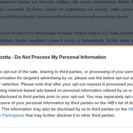
elebrare l’arrivo sul mercato italiano del nuovo smartphone
Mate 
i Consumer Business Group ha organizzato un evento nella cornic
siva dell’Accademia Costume e Moda incentrato sull’esperienza
touch.
verso un percorso emozionale, Huawei, Vogue Italia e GQ Italia, partne
iniziativa, hanno mostrato come il tocco e l’esperienza tattile siano a
o tanto dell’interazione con lo smartphone quanto della creazione di u
di moda.
etta -
Do Not Process My Personal Information
rmine “fashionology”, recentemente coniato da Huawei, mira proprio 
to opt-out of the sale, sharing to third parties, or processing of your per
formation for targeted advertising by us, please use the below opt-out s
 la realizzazione dei propri prodotti, così come avviene nell’ideazione 
r selection. Please note that after your opt-out request is processed y
infatti mostrato, grazie alla presenza di artigiani, come nasce un prodott
eing interest-based ads based on personal information utilized by us or
disclosed to third parties prior to your opt-out. You may separately opt-
losure of your personal information by third parties on the IAB’s list of
. This information may also be disclosed by us to third parties on the
IA
cipare grazie a un’iniziativa lanciata sui social network nelle settiman
Participants
that may further disclose it to other third parties.
’attore e modello spagnolo Sergio Múñiz, che si è intrattenuto con i fa