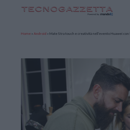
TecnoGazzetta
Home
»
Android
»
Mate S tra touch e creatività nell’evento Huawei con