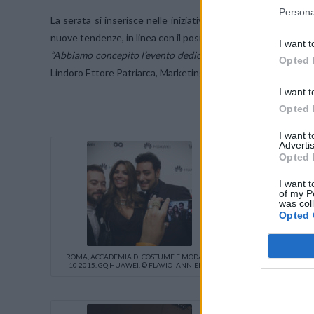
Persona
La serata si inserisce nelle iniziative di incontro tra azien
nuove tendenze, in linea con il posizionamento premium che l
I want t
“Abbiamo concepito l’evento dedicato all’arrivo in Italia de
Opted 
Lindoro Ettore Patriarca, Marketing Director Huawei Italia
I want t
Opted 
I want 
Advertis
Opted 
I want t
of my P
was col
Opted 
ROMA, ACCADEMIA DI COSTUME E MODA 16
ROMA, ACCAD
10 2015. GQ HUAWEI. © FLAVIO IANNIELLO
10 2015. GQ