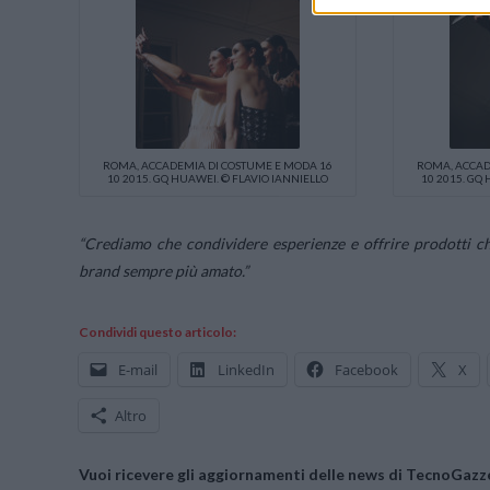
ROMA, ACCADEMIA DI COSTUME E MODA 16
ROMA, ACCAD
10 2015. GQ HUAWEI. © FLAVIO IANNIELLO
10 2015. GQ
“Crediamo che condividere esperienze e offrire prodotti che
brand sempre più amato.”
Condividi questo articolo:
E-mail
LinkedIn
Facebook
X
Altro
Vuoi ricevere gli aggiornamenti delle news di TecnoGazze