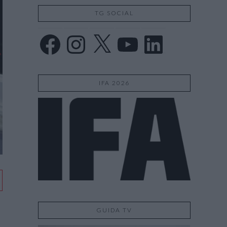
TG SOCIAL
Facebook
Instagram
X
YouTube
LinkedIn
IFA 2026
GUIDA TV