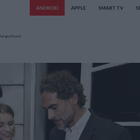
ANDROID
APPLE
SMART TV
S
 Sergio Muniz