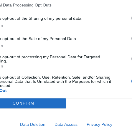
l Data Processing Opt Outs
da, utenti e opinion leader insieme a partner del mondo della moda e dell
’azienda cinese occupa ormai a pieno titolo.
o opt-out of the Sharing of my personal data.
l nuovo Mate S per dialogare con i nostri fan ed emozionarli”
ha dichiarat
In
 Consumer Business Group.
o opt-out of the Sale of my Personal Data.
In
to opt-out of processing my Personal Data for Targeted
ing.
In
o opt-out of Collection, Use, Retention, Sale, and/or Sharing
ersonal Data that Is Unrelated with the Purposes for which it
lected.
Out
CONFIRM
EMIA DI COSTUME E MODA 16
ROMA, ACCADEMIA DI COSTUME E MODA 16
 HUAWEI. © FLAVIO IANNIELLO
10 2015. GQ HUAWEI. © FLAVIO IANNIELLO
Data Deletion
Data Access
Privacy Policy