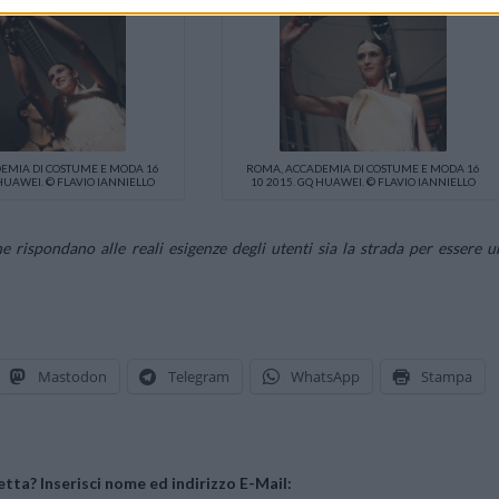
EMIA DI COSTUME E MODA 16
ROMA, ACCADEMIA DI COSTUME E MODA 16
 HUAWEI. © FLAVIO IANNIELLO
10 2015. GQ HUAWEI. © FLAVIO IANNIELLO
 rispondano alle reali esigenze degli utenti sia la strada per essere u
Mastodon
Telegram
WhatsApp
Stampa
tta? Inserisci nome ed indirizzo E-Mail: