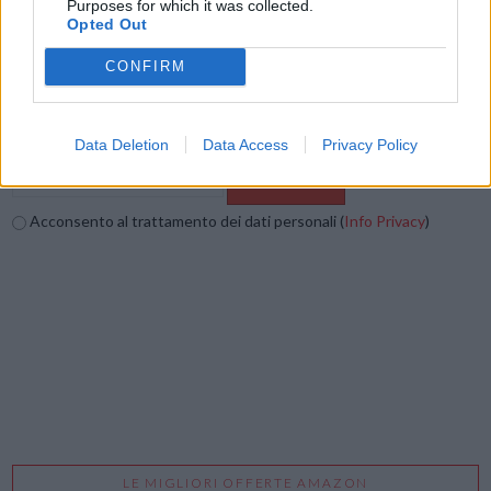
Purposes for which it was collected.
Vuoi ricevere gli aggiornamenti delle news di TecnoGazzetta?
Opted Out
Inserisci nome ed indirizzo E-Mail:
CONFIRM
Data Deletion
Data Access
Privacy Policy
Acconsento al trattamento dei dati personali (
Info Privacy
)
LE MIGLIORI OFFERTE AMAZON