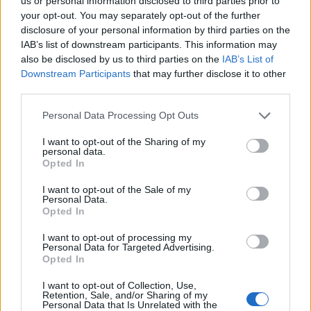
us or personal information disclosed to third parties prior to
consigliato di 249,00 Euro, IVA inclusa.
your opt-out. You may separately opt-out of the further
disclosure of your personal information by third parties on the
IAB’s list of downstream participants. This information may
Sky Go è inoltre certificato per l’utilizzo sui tablet ASUS MeMo Pad
also be disclosed by us to third parties on the
IAB’s List of
FHD 10 LTE (ME302KL), ASUS MeMo PadTM 10 (ME102A), ASUS
Downstream Participants
that may further disclose it to other
MeMo Pad TM HD 10 (TF103CG e TF103C), ASUS Fonepad 7
third parties.
(ME373CG, ME175CG e FE170CG) e ASUS ZenPad 8 (Z380KL).
Personal Data Processing Opt Outs
Maggiori informazioni sui device ASUS con Sky Go sono disponibili
I want to opt-out of the Sharing of my
personal data.
su
http://www.asusplus.it/skygo/
Opted In
I want to opt-out of the Sale of my
Condividi questo articolo:
Personal Data.
Opted In
E-mail
LinkedIn
Facebook
X
I want to opt-out of processing my
Personal Data for Targeted Advertising.
Mastodon
Telegram
WhatsApp
Opted In
Stampa
Altro
I want to opt-out of Collection, Use,
Retention, Sale, and/or Sharing of my
Personal Data that Is Unrelated with the