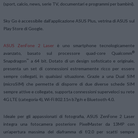
(sport, calcio, news, serie TV, documentari e programmi per bambini).
Sky Go è accessibile dall’applicazione ASUS Plus, vetrina di ASUS sul
Play Store di Google.
ASUS ZenFone 2 Laser
è uno smartphone tecnologicamente
®
avanzato, basato sul processore quad-core Qualcomm
™
Snapdragon
a 64 bit. Dotato di un design sofisticato e originale,
presenta un set di connessioni estremamente ricco per essere
sempre collegati, in qualsiasi situazione. Grazie a una Dual SIM
(microSIM) che permette di disporre di due diverse schede SIM
sempre attive e collegate, supporta connessioni superveloci su rete
4G LTE (categoria 4), Wi-Fi 802.11n b7g/n e Bluetooth 4.0.
Ideale per gli appassionati di fotografia, ASUS ZenFone 2 Laser
integra una fotocamera posteriore PixelMaster da 13MP con
un’apertura massima del diaframma di f/2.0 per scatti sempre