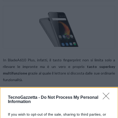
In BladeA610 Plus, infatti, il tasto fingerprint non si limita solo a
rilevare le impronte ma è un vero e proprio
tasto superkey
multifunzione
grazie al quale il lettore si discosta dalle sue ordinarie
funzionalità.
Attraverso il sensore, infatti, sarà possibile non solo sbloccare lo
TecnoGazzetta -
Do Not Process My Personal
schermo ma anche rispondere alle telefonate in entrata, scattare
Information
fotografie e screenshot, avere accesso alle applicazioni e
condividere file o fotografie. Il tutto, a una velocità altamente
If you wish to opt-out of the sale, sharing to third parties, or