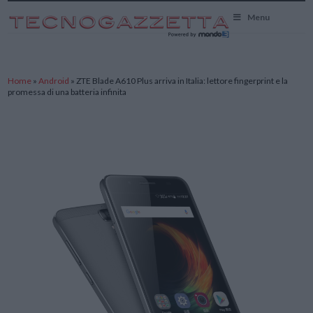
TecnoGazzetta
Menu
Home
»
Android
»
ZTE Blade A610 Plus arriva in Italia: lettore fingerprint e la
promessa di una batteria infinita