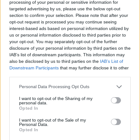
processing of your personal or sensitive information for
performante: sono sufficienti appena 0.1 secondi dal momento del
targeted advertising by us, please use the below opt-out
tocco, per sbloccare il device.
section to confirm your selection. Please note that after your
opt-out request is processed you may continue seeing
“
Dopo il grande entusiasmo provocato dal lancio della gamma
interest-based ads based on personal information utilized by
us or personal information disclosed to third parties prior to
AXON, siamo lieti di ampliare l’offerta in Italia dei nostri prodotti
your opt-out. You may separately opt-out of the further
ZTE con il lancio di Blade A610 Plus.
disclosure of your personal information by third parties on the
Il nostro obiettivo è di crescere in un mercato già in espansione,
IAB’s list of downstream participants. This information may
come l’Europa, e questo nuovo device ha tutte le caratteristiche
also be disclosed by us to third parties on the
IAB’s List of
tecniche adeguate per offrire un’esperienza d’uso esclusiva: non solo
Downstream Participants
that may further disclose it to other
third parties.
un’ottima combinazione hardware/software, ma anche una batteria di
lunghissima durata e la tecnologia di connettività 4G plus cat.6
” ha
Personal Data Processing Opt Outs
commentato
TianYe, Country Manager di ZTE Italy
.
I want to opt-out of the Sharing of my
personal data.
Blade A610 Plus sarà in vendita da questa settimana, sia online sia
Opted In
nella grande distribuzione, al prezzo di
249,90€
(prezzo di listino, IVA
I want to opt-out of the Sale of my
inclusa).
Personal Data.
Opted In