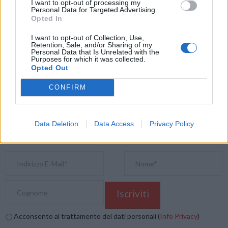
CS
I want to opt-out of processing my
Personal Data for Targeted Advertising.
Opted In
Condividi questo articolo:
I want to opt-out of Collection, Use,
Retention, Sale, and/or Sharing of my
E-mail
LinkedIn
Facebook
X
Personal Data that Is Unrelated with the
Purposes for which it was collected.
Opted Out
Mastodon
Telegram
WhatsApp
CONFIRM
Stampa
Altro
Vuoi ricevere gli aggiornamenti delle news di TecnoGazzetta?
Data Deletion
Data Access
Privacy Policy
Inserisci nome ed indirizzo E-Mail:
Acconsento al trattamento dei dati personali (
Info Privacy
)