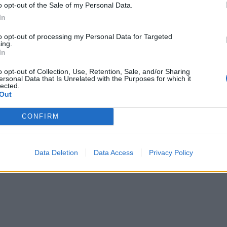
o opt-out of the Sale of my Personal Data.
In
mmaginazione e realizzare scatti perfetti e nitidi anche in condizion
to opt-out of processing my Personal Data for Targeted
mera posteriore da 13 megapixel
dotata di un diaframma da ƒ/2.2 
ing.
In
 su una
fotocamera frontale da 5 megapixel
.
o opt-out of Collection, Use, Retention, Sale, and/or Sharing
ersonal Data that Is Unrelated with the Purposes for which it
 interna di 32 GB, questo smartphone fornisce spazio e memoria i
lected.
re Octa-core da 64 bit.
Out
CONFIRM
passano inosservati – attualmente disponibili le versioni blue, gold 
iovani, ma le ottime prestazioni del
Meizu M5
possono soddisfar
Data Deletion
Data Access
Privacy Policy