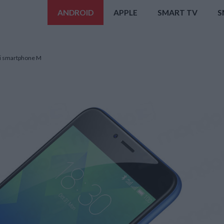
ANDROID
APPLE
SMART TV
S
a di smartphone M