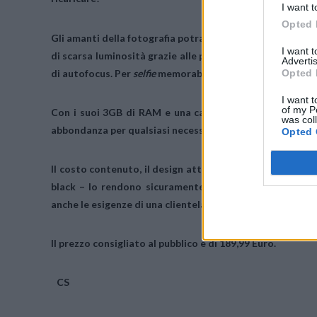
I want t
Opted 
Gli amanti della fotografia potranno supportare la loro i
I want 
di scarsa luminosità grazie alle prestazioni di una
fotoca
Advertis
Opted 
di autofocus. Per
selfie
memorabili, si può contare invece
I want t
of my P
Con i suoi
3GB di RAM
e una capacità di archiviazione
was col
abbondanza per qualsiasi necessità, gestite dal processo
Opted 
Il costo contenuto, il design attraente e colori che non 
black – lo rendono sicuramente un “must have” per i g
anche le esigenze di una clientela più matura.
Il prezzo consigliato al pubblico è di 189,99 Euro.
CS