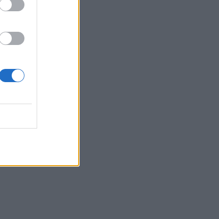
i
e
n
e
e