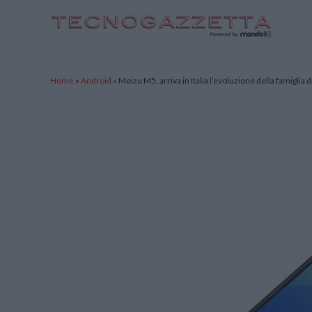
TecnoGazzetta
Home
»
Android
»
Meizu M5, arriva in Italia l’evoluzione della famigli