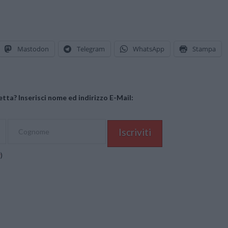
Mastodon
Telegram
WhatsApp
Stampa
tta? Inserisci nome ed indirizzo E-Mail:
y
)