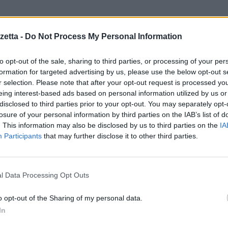
etta -
Do Not Process My Personal Information
to opt-out of the sale, sharing to third parties, or processing of your per
ca di consumo e nei telecom specialist. Grazie a Concorde, la propost
formation for targeted advertising by us, please use the below opt-out s
nte, ideale per il pubblico più giovane.
r selection. Please note that after your opt-out request is processed y
eing interest-based ads based on personal information utilized by us or
disclosed to third parties prior to your opt-out. You may separately opt-
rare anche la banda 20 (MHz), completando così il supporto di tutt
losure of your personal information by third parties on the IAB’s list of
. This information may also be disclosed by us to third parties on the
IA
Participants
that may further disclose it to other third parties.
posizionato sullo schermo da 5,2”, permette una gestione rapida 
erprint
– garantisce un accesso sicuro al proprio device.
l Data Processing Opt Outs
stema operativo Flyme
, l’interfaccia semplice e intuitiva proprietari
o opt-out of the Sharing of my personal data.
teria di 3070mAh
in dotazione: ideale per i videogamer e per gl
In
ani preferiti quasi per tre giorni consecutivi senza preoccuparsi d