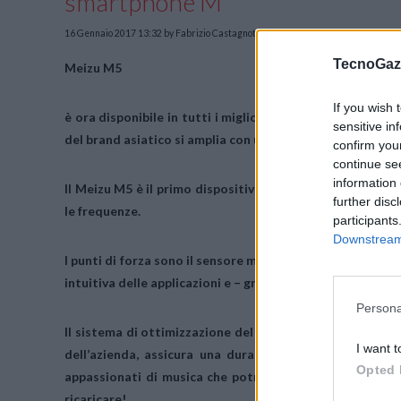
smartphone M
16 Gennaio 2017 13:32
by Fabrizio Castagnotto
TecnoGazz
Meizu M5
If you wish 
è ora disponibile in tutti i migliori negozi di elettroni
sensitive in
del brand asiatico si amplia con uno smartphone interessa
confirm you
continue se
information 
Il Meizu M5 è il primo dispositivo di casa
Meizu
ad integ
further disc
le frequenze.
participants
Downstream 
I punti di forza sono il
sensore mTouch
che, comodamente 
intuitiva delle applicazioni e – grazie alla
tecnologia Fing
Persona
Il sistema di ottimizzazione del consumo gestito dal
si
I want t
dell’azienda, assicura una durata incredibile della
bat
Opted 
appassionati di musica che potranno ascoltare i loro br
ricaricare!