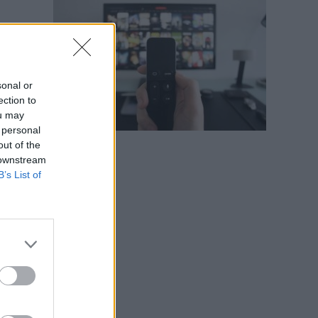
sonal or
a
ection to
ou may
 personal
out of the
e
 downstream
B’s List of
e
a
i
i