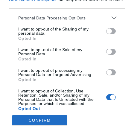
third parties.
superficie minore. La cover posteriore con finitura metallica è
simmetricamente curvata e leggermente affusolata verso i bordi,
Personal Data Processing Opt Outs
offrendo al tempo stesso un’ergonomia e un’estetica eccezionali.
I want to opt-out of the Sharing of my
personal data.
Redmi S2 ha tre slot per due schede SIM e una scheda microSD fino
Opted In
a 256 GB. Redmi S2 dispone anche di funzione IR blaster e di AI per
I want to opt-out of the Sale of my
lo sblocco con riconoscimento facciale. Nella versione italiana, l’AI
Personal Data.
Opted In
per lo sblocco con riconoscimento facciale sarà disponibile
attraverso un futuro aggiornamento OTA.
I want to opt-out of processing my
Personal Data for Targeted Advertising.
Opted In
La versione da 3GB + 32GB di Redmi S2 è disponibile in Italia a
I want to opt-out of Collection, Use,
partire da
179,9€,
in tre colori: Oro, Oro rosa e Grigio scuro. Una
Retention, Sale, and/or Sharing of my
cover in TPU semplice ed elegante è inoltre inclusa nella confezione
Personal Data that Is Unrelated with the
Purposes for which it was collected.
di ogni Redmi S2.
Opted Out
CONFIRM
Redmi S2, è disponibile per la vendita presso il Mi Store autorizzato
di Milano a partire dal 12 giugno. In un secondo momento,