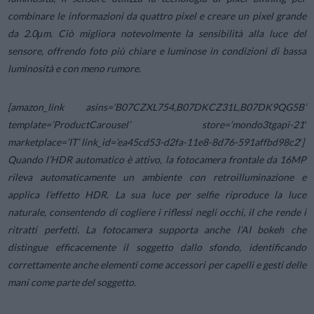
combinare le informazioni da quattro pixel e creare un pixel grande
da 2.0μm. Ciò migliora notevolmente la sensibilità alla luce del
sensore, offrendo foto più chiare e luminose in condizioni di bassa
luminosità e con meno rumore.
[amazon_link asins=’B07CZXL754,B07DKCZ31L,B07DK9QG5B’
template=’ProductCarousel’ store=’mondo3tgapi-21′
marketplace=’IT’ link_id=’ea45cd53-d2fa-11e8-8d76-591affbd98c2′]
Quando l’HDR automatico è attivo, la fotocamera frontale da 16MP
rileva automaticamente un ambiente con retroilluminazione e
applica l’effetto HDR. La sua luce per selfie riproduce la luce
naturale, consentendo di cogliere i riflessi negli occhi, il che rende i
ritratti perfetti. La fotocamera supporta anche l’AI bokeh che
distingue efficacemente il soggetto dallo sfondo, identificando
correttamente anche elementi come accessori per capelli e gesti delle
mani come parte del soggetto.