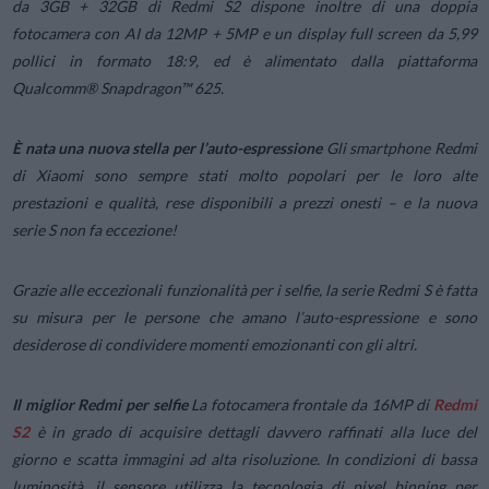
da 3GB + 32GB di Redmi S2 dispone inoltre di una doppia
fotocamera con AI da 12MP + 5MP e un display full screen da 5,99
pollici in formato 18:9, ed è alimentato dalla piattaforma
Qualcomm® Snapdragon™ 625.
È nata una nuova stella per l’auto-espressione
Gli smartphone Redmi
di Xiaomi sono sempre stati molto popolari per le loro alte
prestazioni e qualità, rese disponibili a prezzi onesti – e la nuova
serie S non fa eccezione!
Grazie alle eccezionali funzionalità per i selfie, la serie Redmi S è fatta
su misura per le persone che amano l’auto-espressione e sono
desiderose di condividere momenti emozionanti con gli altri.
Il miglior Redmi per selfie
La fotocamera frontale da 16MP di
Redmi
S2
è in grado di acquisire dettagli davvero raffinati alla luce del
giorno e scatta immagini ad alta risoluzione. In condizioni di bassa
luminosità, il sensore utilizza la tecnologia di pixel binning per