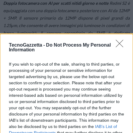
Doppia fotocamera con AI per scatti nitidi giorno e notte
Redmi S2 è
equipaggiata con una doppia fotocamera posteriore con AI da 12MP
+ 5MP. Il sensore primario da 12MP dispone di pixel grandi da
1.25μm, che consente di avere immagini più luminose in condizioni di
bassa luminosità. Il sensore secondario da 5MP è dedicato
all’acquisizione di informazioni sulla profondità dell’immagine,
TecnoGazzetta -
Do Not Process My Personal
producendo foto con ottimi effetti bokeh.
Information
In modalità Ritratto, sia la fotocamera frontale che quella posteriore
If you wish to opt-out of the sale, sharing to third parties, or
processing of your personal or sensitive information for
supportano l’IA Beautify che è in grado di rilevare il trucco e
targeted advertising by us, please use the below opt-out
mantenerlo intatto, mentre l’algoritmo è stato ottimizzato anche per
section to confirm your selection. Please note that after your
le espressioni facciali più frequenti dei selfie.
opt-out request is processed you may continue seeing
interest-based ads based on personal information utilized by
us or personal information disclosed to third parties prior to
Display full screen da 5,99” con grande ergonomia
Redmi S2 è
your opt-out. You may separately opt-out of the further
alimentato dalla piattaforma Qualcomm® Snapdragon™ 625, basata
disclosure of your personal information by third parties on the
sull’architettura a 14nm per prestazioni e consumo energetico
IAB’s list of downstream participants. This information may
bilanciati. Redmi S2 è dotato di un display full screen da 5,99 pollici
also be disclosed by us to third parties on the
IAB’s List of
in formato 18:9 che consente agli utenti di vedere di più su una
Downstream Participants
that may further disclose it to other