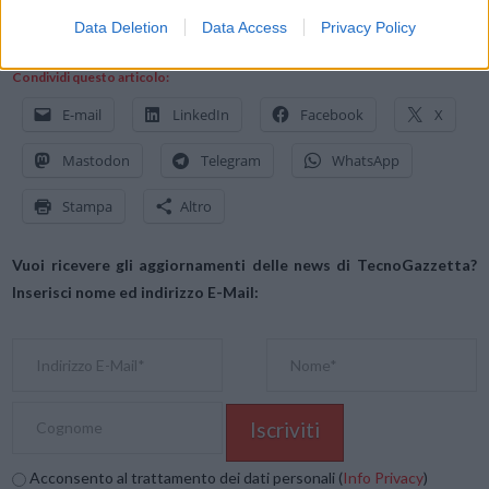
seguiranno altri canali.
Data Deletion
Data Access
Privacy Policy
Condividi questo articolo:
E-mail
LinkedIn
Facebook
X
Mastodon
Telegram
WhatsApp
Stampa
Altro
Vuoi ricevere gli aggiornamenti delle news di TecnoGazzetta?
Inserisci nome ed indirizzo E-Mail:
Acconsento al trattamento dei dati personali (
Info Privacy
)