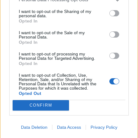
Mastodon
Telegram
WhatsApp
I want to opt-out of the Sharing of my
personal data.
Stampa
Altro
Opted In
I want to opt-out of the Sale of my
Personal Data.
Vuoi ricevere gli aggiornamenti delle news di TecnoGazzetta?
Opted In
Inserisci nome ed indirizzo E-Mail:
I want to opt-out of processing my
Personal Data for Targeted Advertising.
Opted In
I want to opt-out of Collection, Use,
Retention, Sale, and/or Sharing of my
Personal Data that Is Unrelated with the
Purposes for which it was collected.
Opted Out
Acconsento al trattamento dei dati personali (
Info Privacy
)
CONFIRM
Data Deletion
Data Access
Privacy Policy