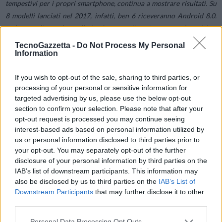
tempestivi per i propri smartphone, continua a mostrare risultati. Su
8 modelli lanciati nel 2017, infatti, ben 6 riceveranno Android 8.0.
Nel corso di quest’anno l’azienda aveva già aggiornato anche un’altra
serie di smartphone, che includeva LG V30 ThinQ, LG G6 e LG Q6.
TecnoGazzetta -
Do Not Process My Personal
Information
“LG non si concentra solo nel fornire ottimi smartphone per tutte le
If you wish to opt-out of the sale, sharing to third parties, or
fasce di prezzo, ma si impegna inoltre a fornire agli utenti dispositivi
processing of your personal or sensitive information for
regolarmente aggiornati con il sistema operativo più recente e
targeted advertising by us, please use the below opt-out
funzionalità utili”, ha dichiarato David Draghi, Mobile
section to confirm your selection. Please note that after your
Communication Director di LG Electronics Italia. “L’assistenza post-
opt-out request is processed you may continue seeing
interest-based ads based on personal information utilized by
vendita è la priorità per LG e continueremo a dimostrare che
us or personal information disclosed to third parties prior to
mettiamo sempre le esigenze dei nostri clienti al primo posto”.
your opt-out. You may separately opt-out of the further
disclosure of your personal information by third parties on the
IAB’s list of downstream participants. This information may
also be disclosed by us to third parties on the
IAB’s List of
Downstream Participants
that may further disclose it to other
Condividi questo articolo:
third parties.
E-mail
LinkedIn
Facebook
X
Personal Data Processing Opt Outs