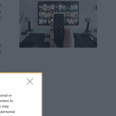
e
e
l
r
t
o
,
a
,
sonal or
e
ection to
ou may
 personal