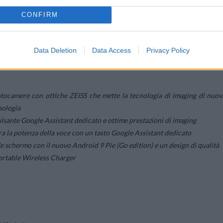
, 2019
CONFIRM
Data Deletion
Data Access
Privacy Policy
tocamere con ottiche ZEISS che mette la tecnologia di imaging di nuov
nologia
ulsante Google Assistant dedicato e ottime prestazioni di imaging
ora la potenza della voce con un tasto Google Assistant dedicato
 schermo con il nuovo Android 9 Pie (Go edition) e un design di qualità
ortable Wireless Charger