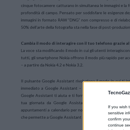
cinque fotocamere catturano in simultanea le immagini e la 
profondità di campo. Pensato per soddisfare le esigenze degl
immagini in formato RAW “DNG” non compresso e di rielabora
50% dell’arte della fotografia sta nella fase di post-produzion
Cambia il modo di interagire con il tuo telefono grazie 
La voce sta modificando il modo in cui gli utenti interagiscon
tutti, gli smartphone Nokia offrono il modo più rapido per
– a partire da Nokia 4.2 e Nokia 3.2.
Il pulsante Google Assistant rivoluziona il modo in cui ti
immediato a Google Assistant – che si tratti di indicazioni
TecnoGazz
Google Assistant ti aiuta e ti fornisce informazioni più v
tua giornata da Google Assistant con suggerimenti intell
If you wish 
appuntamenti a calendario per non dimenticare mai più un im
sensitive in
che permette a Google Assistant di ascoltare eventuali richie
confirm you
continue se