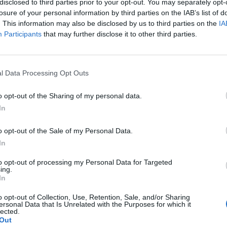
disclosed to third parties prior to your opt-out. You may separately opt-
e
losure of your personal information by third parties on the IAB’s list of
update mensili e due anni di update del sistema operativo, con una gamm
. This information may also be disclosed by us to third parties on the
IA
he si evolve nel tempo. Tutti i telefoni restano attuali con le più recent
Participants
that may further disclose it to other third parties.
Protect. Con un’installazione pure Android, gli smartphone Nokia no
o batteria o rallentano l’operatività, così potrai godere del tuo telefon
di app pre-installate per avere più spazio storage, oltre alle più recent
l Data Processing Opt Outs
o opt-out of the Sharing of my personal data.
In
e Recommended, da Nokia 9 PureView a Nokia 3.2, Nokia garantisce a
o opt-out of the Sale of my Personal Data.
tati validati da Google per soddisfare standard aziendali obiettivi tra cu
In
nt, security update e user experience.
to opt-out of processing my Personal Data for Targeted
ing.
In
que lenti per foto perfette
@NokiaMobile
@HMDGloba
o opt-out of Collection, Use, Retention, Sale, and/or Sharing
ersonal Data that Is Unrelated with the Purposes for which it
lected.
Out