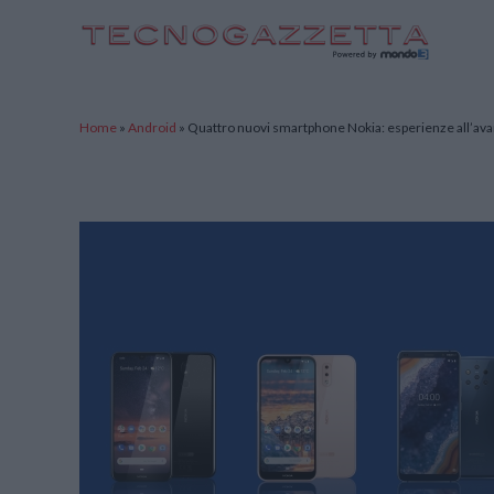
TecnoGazzetta
Home
»
Android
»
Quattro nuovi smartphone Nokia: esperienze all’ava