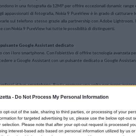
fondono in una fotografia da 12MP per offrire eccezionali dynamic range 
i appassionati di fotografia, Nokia 9 PureView è in grado di catturare l
rle sul telefono stesso grazie alla partnership con Adobe Lightroom. I
e con Nokia 9 PureView hai tutte le possibilità di distinguerti.
al pulsante Google Assistant dedicato
o con i loro smartphone. Con l’obiettivo di offrire tecnologia avanzata pe
 accedere a Google Assistant con un pulsante dedicato a Google Assistan
 interfacci al tuo smartphone. Basta premere una volta per avere access
 stradali, fare telefonate, ascoltare la musica o avere qualche risposta
etta -
Do Not Process My Personal Information
elocemente che mai. Premendo due volte ottieni uno snapshop visivo dell
igenti e personalizzati, comprese informazioni relative ai trasporti
to opt-out of the sale, sharing to third parties, or processing of your per
pegno! Se si tiene premuto, il pulsante attiva la modalità walkie-talki
formation for targeted advertising by us, please use the below opt-out s
ste più complesse fino al rilascio.
r selection. Please note that after your opt-out request is processed y
eing interest-based ads based on personal information utilized by us or