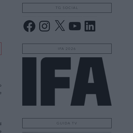
TG SOCIAL
Facebook
Instagram
X
YouTube
LinkedIn
IFA 2026
o
e
GUIDA TV
i
e