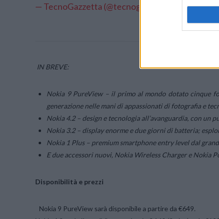
— TecnoGazzetta (@tecnogazzetta)
February 24
IN BREVE:
Nokia 9 PureView – il primo al mondo dotato cinque fo
generazione nelle mani di appassionati di fotografia e tec
Nokia 4.2 – design e tecnologia all’avanguardia, con un p
Nokia 3.2
– display enorme e due giorni di batteria; espl
Nokia 1 Plus – premium smartphone entry level dal grande
E due accessori nuovi, Nokia Wireless Charger e Nokia P
Disponibilità e prezzi
Nokia 9 PureView sarà disponibile a partire da €649.