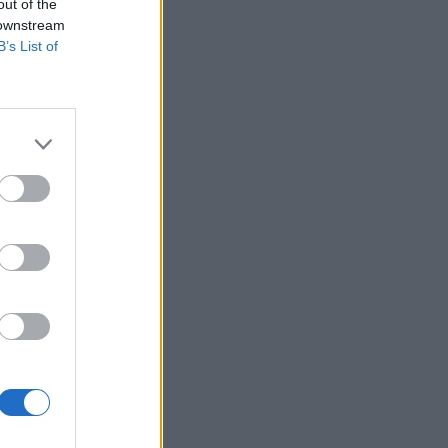
out of the
 downstream
a
B’s List of
i
n
o
i
i
i
l