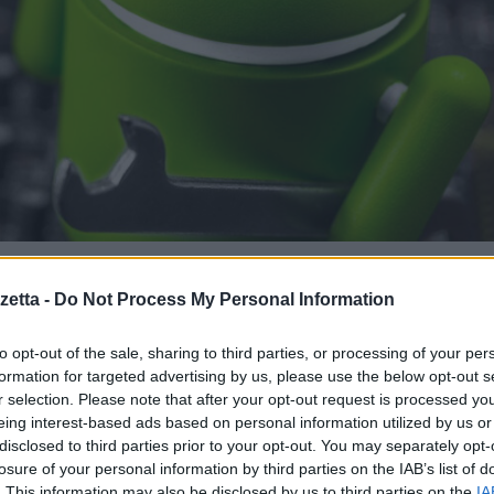
ndroid, cosa cambia
etta -
Do Not Process My Personal Information
to opt-out of the sale, sharing to third parties, or processing of your per
acy dei suoi utenti
formation for targeted advertising by us, please use the below opt-out s
r selection. Please note that after your opt-out request is processed y
eing interest-based ads based on personal information utilized by us or
rterà anche su Android il progetto Privacy Sandbox
.
disclosed to third parties prior to your opt-out. You may separately opt-
losure of your personal information by third parties on the IAB’s list of
. This information may also be disclosed by us to third parties on the
IA
tarie efficaci e che migliorino la protezione della privacy”, ha spiegat