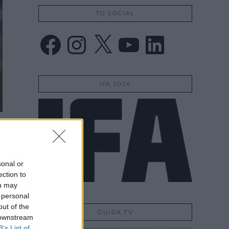
TG SOCIAL
Facebook
Instagram
X
YouTube
LinkedIn
IFA 2026
sonal or
ection to
ou may
 personal
out of the
GUIDA TV
 downstream
B’s List of
o