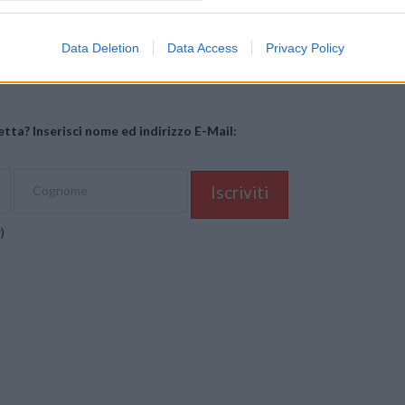
Mastodon
Telegram
WhatsApp
Stampa
Data Deletion
Data Access
Privacy Policy
tta? Inserisci nome ed indirizzo E-Mail:
y
)