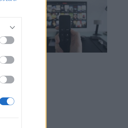
o
e
g
e
i
e
n
a