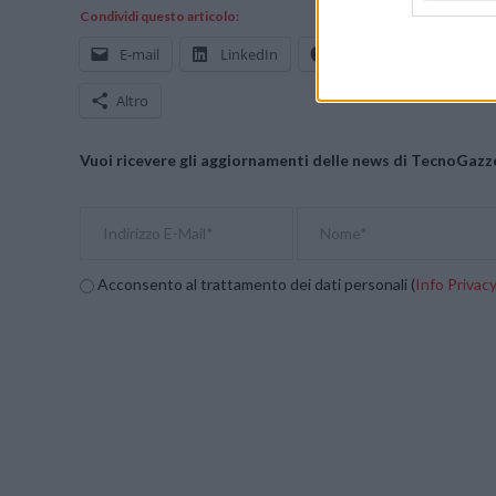
Condividi questo articolo:
E-mail
LinkedIn
Facebook
X
Altro
Vuoi ricevere gli aggiornamenti delle news di TecnoGazze
Acconsento al trattamento dei dati personali (
Info Privac