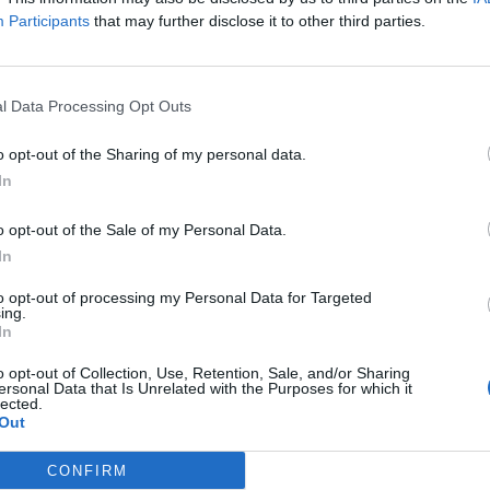
Participants
that may further disclose it to other third parties.
z VP, Product Management, Android Security & Privacy.
unowicz, RVP EMEA & Strategic Projects di AppsFlyer
.
“L’annunci
l Data Processing Opt Outs
droid è il naturale proseguimento di un ecosistema che continua a dar
il framework ATT di Apple ha dato il via a questi cambiamenti, il marketin
o opt-out of the Sharing of my personal data.
alità in grado di preservare la privacy e guidare, nel contempo, l
In
o opt-out of the Sale of my Personal Data.
In
tecnologia sarà fondamentale per continuare a generare insights prezios
oni di misurazione predittiva insieme ad approcci creativi sarà di vital
to opt-out of processing my Personal Data for Targeted
utenti, fornendo al contempo un’esperienza utente personalizzata in u
ing.
In
ecnologie Data Clean Room offrirà uno spazio neutrale e sicuro per l
st-party.”
o opt-out of Collection, Use, Retention, Sale, and/or Sharing
ersonal Data that Is Unrelated with the Purposes for which it
lected.
Out
ni.
CONFIRM