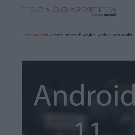
TecnoGazzetta
Home
»
Android
»
Privacy Sandbox di Google su Android, cosa cambia