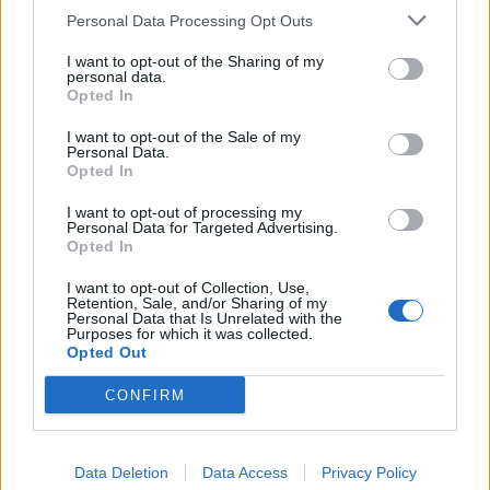
Personal Data Processing Opt Outs
E-mail
LinkedIn
Facebook
X
I want to opt-out of the Sharing of my
Mastodon
Telegram
WhatsApp
personal data.
Opted In
Stampa
Altro
I want to opt-out of the Sale of my
Personal Data.
Opted In
Vuoi ricevere gli aggiornamenti delle news di TecnoGazzetta?
Inserisci nome ed indirizzo E-Mail:
I want to opt-out of processing my
Personal Data for Targeted Advertising.
Opted In
I want to opt-out of Collection, Use,
Retention, Sale, and/or Sharing of my
Personal Data that Is Unrelated with the
Purposes for which it was collected.
Opted Out
Acconsento al trattamento dei dati personali (
Info Privacy
)
CONFIRM
Data Deletion
Data Access
Privacy Policy