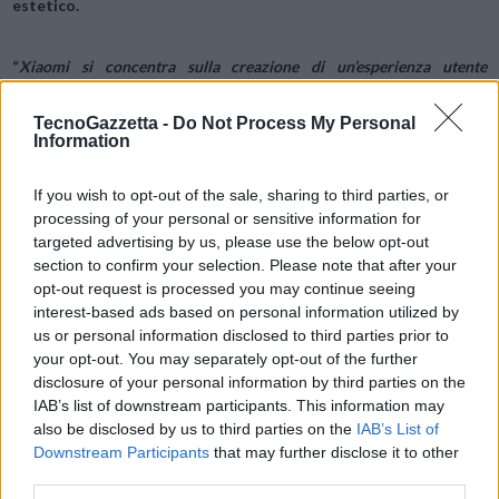
estetico.
“
Xiaomi si concentra sulla creazione di un’esperienza utente
ottimale e ha sempre sperato di esplorare le capacità fotografiche da
smartphone fino all’estremo. Xiaomi e Leica condividono i rispettivi
TecnoGazzetta -
Do Not Process My Personal
Information
obiettivi e idee e apprezzano i vantaggi e l’industria dell’altra. Questa
cooperazione darà un forte impulso alla strategia di imaging di
If you wish to opt-out of the sale, sharing to third parties, or
Xiaomi. Durante la collaborazione, dalla progettazione ottica alla
processing of your personal or sensitive information for
messa a punto dell’estetica, le tecnologie innovative, le filosofie di
targeted advertising by us, please use the below opt-out
prodotto e le preferenze di imaging di entrambe le parti hanno
section to confirm your selection. Please note that after your
sperimentato una collisione e una fusione profonda senza
opt-out request is processed you may continue seeing
interest-based ads based on personal information utilized by
precedenti
“- ha dichiarato Lei Jun, fondatore, presidente e CEO
us or personal information disclosed to third parties prior to
di Xiaomi Group.
your opt-out. You may separately opt-out of the further
disclosure of your personal information by third parties on the
Source
mi.com
IAB’s list of downstream participants. This information may
also be disclosed by us to third parties on the
IAB’s List of
Downstream Participants
that may further disclose it to other
third parties.
Condividi questo articolo: