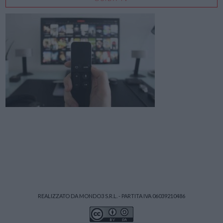
REALIZZATO DA MONDO3 S.R.L. - PARTITA IVA 06039210486