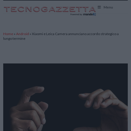
TecnoGazzetta
Menu
Home
»
Android
»
Xiaomi e Leica Camera annunciano accordo strategico a
lungo termine