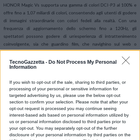
HONOR Magic Vs supporta una gamma di colori DCI-P3 al 100% e
offre fino a 1,07 miliardi di colori, consentendo agli utenti di godere
di immagini straordinarie con colori fedeli alla realtà. Con una
frequenza di aggiornamento dello schermo fino a 120Hz, gli
spettatori possono godere di un’esperienza di intrattenimento
coinvolgente, sia che guardino film, che navighino sul web o
giochino.
TecnoGazzetta -
Do Not Process My Personal
Information
Grazie alle soluzioni professionali per il comfort degli occhi, HONOR
Magic Vs è dotato di Dynamic Dimming, che regola la luminosità dello
If you wish to opt-out of the sale, sharing to third parties, or
schermo in modo intelligente e dinamico per ridurre l’affaticamento
processing of your personal or sensitive information for
degli occhi causato da un uso prolungato dello schermo. HONOR
targeted advertising by us, please use the below opt-out
Magic Vs offre anche una nuovissima funzione, il Circadian Night
section to confirm your selection. Please note that after your
Display, che riduce efficacemente gli effetti negativi della luce blu e
opt-out request is processed you may continue seeing
interest-based ads based on personal information utilized by
aiuta gli utenti a migliorare la qualità del sonno e ad essere più
us or personal information disclosed to third parties prior to
energici e produttivi durante il giorno. Entrambi gli schermi di
your opt-out. You may separately opt-out of the further
HONOR Magic Vs sono dotati di tecnologia PWM Dimming a 1920
disclosure of your personal information by third parties on the
Hz per ridurre lo sfarfallio dello schermo, garantendo una visione