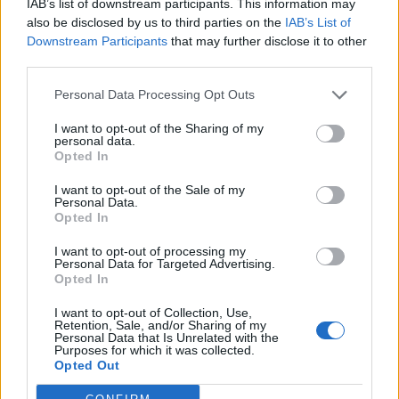
IAB’s list of downstream participants. This information may
confortevole anche in ambienti con scarsa illuminazione.
also be disclosed by us to third parties on the
IAB’s List of
Downstream Participants
that may further disclose it to other
third parties.
Fotografia computazionale ed esperienza audio
migliorata
Personal Data Processing Opt Outs
HONOR Magic Vs è dotato di un sistema a tripla fotocamera che
I want to opt-out of the Sharing of my
comprende una fotocamera principale IMX800 da 54MP, una
personal data.
Opted In
fotocamera principale Ultra-Wide & Macro da 50MP e una
fotocamera con zoom ottico 3X da 8MP, che consente agli utenti di
I want to opt-out of the Sale of my
Personal Data.
catturare immagini accattivanti con dettagli sorprendenti, offrendo
Opted In
un’esperienza fotografica e videografica superiore. Grazie
all’HONOR Image Engine, l’AI proprietario di HONOR, HONOR
I want to opt-out of processing my
Personal Data for Targeted Advertising.
Magic Vs vanta le migliori capacità fotografiche computazionali della
Opted In
categoria, producendo immagini di alta qualità in tutti gli scenari.
I want to opt-out of Collection, Use,
Retention, Sale, and/or Sharing of my
Personal Data that Is Unrelated with the
Prestazioni impareggiabili per tutto il giorno
Purposes for which it was collected.
Opted Out
Grazie alla piattaforma mobile Qualcomm® Snapdragon® 8+ Gen
19, HONOR Magic Vs offre prestazioni da flagship. Grazie alle