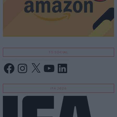
TG SOCIAL
Facebook
Instagram
X
YouTube
LinkedIn
IFA 2026