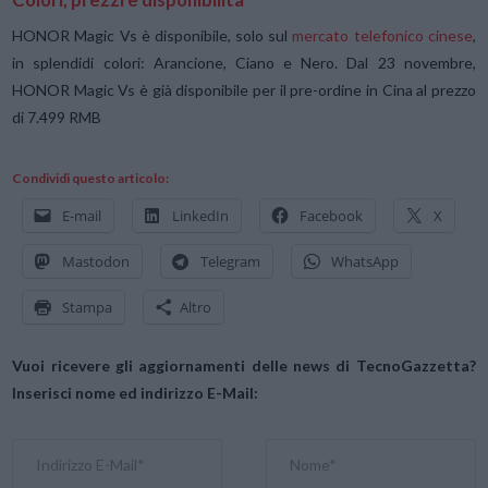
HONOR Magic Vs è disponibile, solo sul
mercato telefonico cinese
,
in splendidi colori: Arancione, Ciano e Nero. Dal 23 novembre,
HONOR Magic Vs è già disponibile per il pre-ordine in Cina al prezzo
di 7.499 RMB
Condividi questo articolo:
E-mail
LinkedIn
Facebook
X
Mastodon
Telegram
WhatsApp
Stampa
Altro
Vuoi ricevere gli aggiornamenti delle news di TecnoGazzetta?
Inserisci nome ed indirizzo E-Mail: