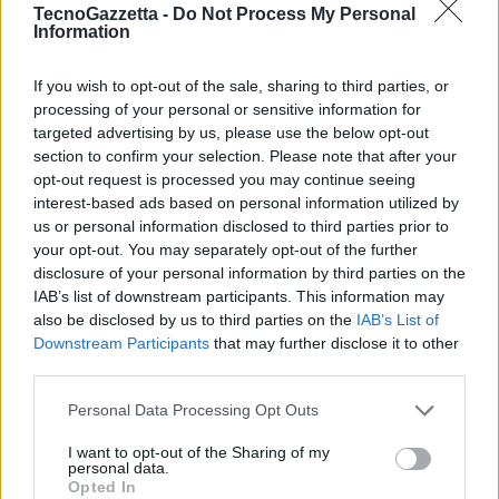
ricarica garantisce oltre 1600 cicli di ricarica, rendendo realme GT
TecnoGazzetta -
Do Not Process My Personal
Information
Neo 5 il primo telefono con ricarica rapida da oltre 200W a offrire
una batteria di così lunga durata.
If you wish to opt-out of the sale, sharing to third parties, or
processing of your personal or sensitive information for
realme
è sempre stata all’avanguardia nella tecnologia di ricarica
targeted advertising by us, please use the below opt-out
section to confirm your selection. Please note that after your
rapida. Nel 2021, il brand ha infatti introdotto la ricarica rapida da
opt-out request is processed you may continue seeing
67W nelle sue offerte di fascia media – realme Number Series,
interest-based ads based on personal information utilized by
consentendo a molti consumatori di usufruire della tecnologia di
us or personal information disclosed to third parties prior to
ricarica rapida a un prezzo ragionevole. realme è anche il primo
your opt-out. You may separately opt-out of the further
brand del settore ad aver introdotto la ricarica rapida da 150W
disclosure of your personal information by third parties on the
IAB’s list of downstream participants. This information may
all’inizio del 2022, con il suo popolare realme GT Neo 3 che
also be disclosed by us to third parties on the
IAB’s List of
raggiunge da 0 a 100% di ricarica in soli 20 minuti. realme sta ora
Downstream Participants
that may further disclose it to other
portando la tecnologia di ricarica rapida ad un livello superiore,
third parties.
diventando il primo brand di smartphone del settore a produrre in
massa la ricarica rapida da 240W, la velocità di ricarica più elevata
Personal Data Processing Opt Outs
secondo lo standard di ricarica Type-C.
I want to opt-out of the Sharing of my
personal data.
Opted In
La nuovissima ricarica rapida da 240W sarà presente sul realme GT