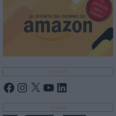
TG SOCIAL
Facebook
Instagram
X
YouTube
LinkedIn
IFA 2026