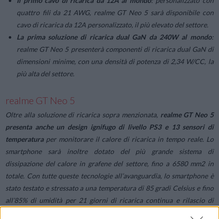
Il primo cavo di ricarica da 12A al mondo
: personalizzato con
quattro fili da 21 AWG, realme GT Neo 5 sarà disponibile con
cavo di ricarica da 12A personalizzato, il più elevato del settore.
La prima soluzione di ricarica dual GaN da 240W al mondo
:
realme GT Neo 5 presenterà componenti di ricarica dual GaN di
dimensioni minime, con una densità di potenza di 2,34 W/CC, la
più alta del settore.
realme GT Neo 5
Oltre alla soluzione di ricarica sopra menzionata,
realme GT Neo 5
presenta anche un design ignifugo di livello PS3 e 13 sensori di
temperatura
per monitorare il calore di ricarica in tempo reale. Lo
smartphone sarà inoltre dotato del più grande sistema di
dissipazione del calore in grafene del settore, fino a 6580 mm2 in
totale. Con tutte queste tecnologie all’avanguardia, lo smartphone è
stato testato e stressato a una temperatura di 85 gradi Celsius e fino
all’85% di umidità per 21 giorni di ricarica continua e rilascio di
energia, senza riscontrare alcuna problematica. Questa tecnologia di