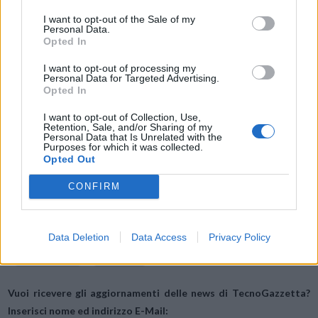
Neo 5, il cui lancio in Cina è previsto a febbraio 2023. Per il mercato
I want to opt-out of the Sale of my
Personal Data.
globale, la ricarica rapida da 240W arriverà quest’anno sul prossimo
Opted In
flagship.
I want to opt-out of processing my
Personal Data for Targeted Advertising.
Opted In
I want to opt-out of Collection, Use,
Retention, Sale, and/or Sharing of my
Personal Data that Is Unrelated with the
Purposes for which it was collected.
Opted Out
Condividi questo articolo:
CONFIRM
E-mail
LinkedIn
Facebook
X
Mastodon
Telegram
WhatsApp
Data Deletion
Data Access
Privacy Policy
Stampa
Altro
Vuoi ricevere gli aggiornamenti delle news di TecnoGazzetta?
Inserisci nome ed indirizzo E-Mail: