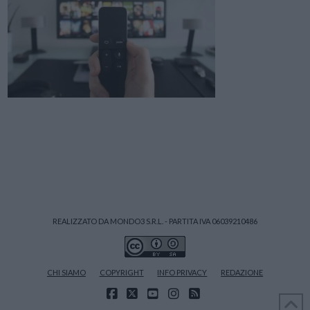
REALIZZATO DA MONDO3 S.R.L. - PARTITA IVA 06039210486
CHI SIAMO
COPYRIGHT
INFO PRIVACY
REDAZIONE
FACEBOOK
X
YOUTUBE
INSTAGRAM
RSS