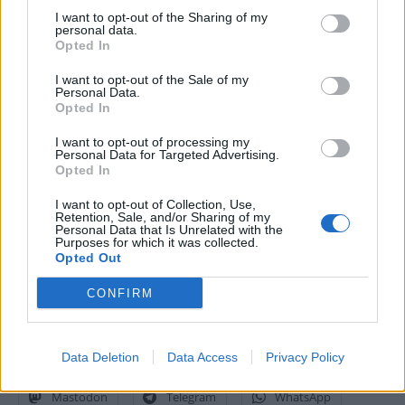
I want to opt-out of the Sharing of my
personal data.
In un mondo caratterizzato da crescenti minacce informatiche, i
Opted In
telefoni Nokia vengono dotati di alti livelli di sicurezza per tenere voi
I want to opt-out of the Sale of my
e i vostri smartphone al sicuro. Tutti i device della serie C
Personal Data.
Opted In
garantiscono almeno due anni di patch di sicurezza regolari per
proteggervi dalle minacce.
I want to opt-out of processing my
Personal Data for Targeted Advertising.
Opted In
Prezzo e disponibilità
I want to opt-out of Collection, Use,
Retention, Sale, and/or Sharing of my
Personal Data that Is Unrelated with the
Nokia C12 sarà disponibile in Italia a partire dalle prossime
Purposes for which it was collected.
settimane. Prezzo, colorazioni e configurazioni verranno comunicati
Opted Out
prossimamente.
CONFIRM
Condividi questo articolo:
Data Deletion
Data Access
Privacy Policy
E-mail
LinkedIn
Facebook
X
Mastodon
Telegram
WhatsApp