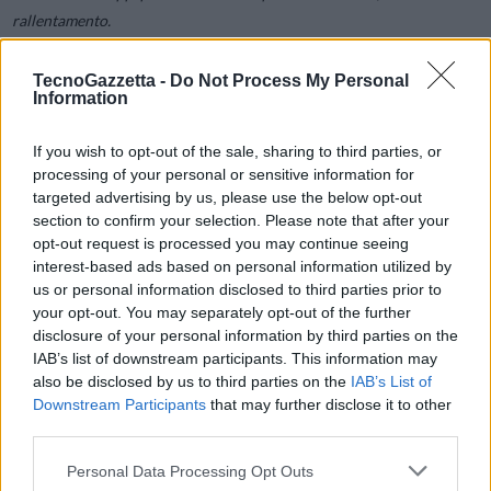
rallentamento.
TecnoGazzetta -
Do Not Process My Personal
Eliminando le applicazioni non necessarie in esecuzione in
Information
background, Nokia C12 assicura che non ci siano dati internet
sprecati. Grazie allo spazio liberato e i dati risparmiati, il vostro
If you wish to opt-out of the sale, sharing to third parties, or
piano di telefonia mobile non vi creerà alcun problema.
processing of your personal or sensitive information for
targeted advertising by us, please use the below opt-out
section to confirm your selection. Please note that after your
Più veloce e più efficiente
opt-out request is processed you may continue seeing
interest-based ads based on personal information utilized by
Tempi di apertura delle app più fluidi del 30% grazie ad Android™ 12
us or personal information disclosed to third parties prior to
(Go edition). La nuova memoria combinata con un’elaborazione octa-
your opt-out. You may separately opt-out of the further
disclosure of your personal information by third parties on the
core più avanzata garantisce prestazioni superiori in grado di tenere
IAB’s list of downstream participants. This information may
il passo degli stili di vita più impegnativi, mentre l’ottimizzatore delle
also be disclosed by us to third parties on the
IAB’s List of
prestazioni effettua una regolare pulizia interna per offrire
Downstream Participants
that may further disclose it to other
un’esperienza quotidiana sempre più fluida.
third parties.
Personal Data Processing Opt Outs
Sempre al sicuro