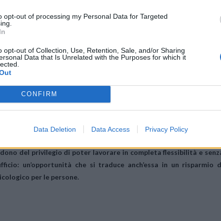
to opt-out of processing my Personal Data for Targeted
ing.
raprese da refurbed per la divulgazione sul tema del ricondizionato 
In
tner, come
Verymobile
che a partire dallo scorso febbraio offre l
o opt-out of Collection, Use, Retention, Sale, and/or Sharing
phone refurbed e di ricevere in omaggio e in esclusiva una cove
ersonal Data that Is Unrelated with the Purposes for which it
n academy di
Flowe
,
Self Made Club
, refurbed ha dato vita alla prim
lected.
Out
gistrare un video nel quale descrivere le proprie azioni quotidian
tre dispositivi ricondizionati refurbed. Infine, con l’aiuto della
gree
CONFIRM
re refurbed si impegna a dispensare su Instagram pillole informativ
Data Deletion
Data Access
Privacy Policy
 non manca l’attenzione alla valorizzazione dei propri dipendenti. Pi
odono del privilegio di poter
lavorare in completa flessibilità
e senz
fficio: un’opportunità che si traduce anch’essa in un
risparmio d
sicologico per le persone.