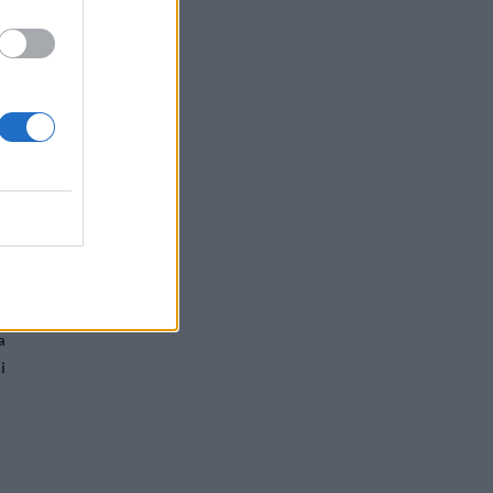
e
a
r
a
e
n
e
ù
a
i