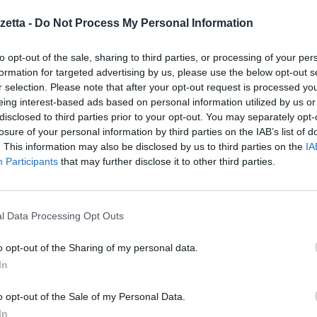
d approdato in Italia nel 2019, annuncia i propri risultati – ottenut
etta -
Do Not Process My Personal Information
mpatto ambientale, espressione delle abitudini di consumatori sempr
to opt-out of the sale, sharing to third parties, or processing of your per
formation for targeted advertising by us, please use the below opt-out s
lia, le vendite di dispositivi elettronici del marketplace refurbed, ch
r selection. Please note that after your opt-out request is processed y
a produzione, che sono al 100% più ecosostenibili rispetto a quelli d
eing interest-based ads based on personal information utilized by us or
disclosed to third parties prior to your opt-out. You may separately opt-
 di
quasi 4 milioni di kg di emissioni di CO2 nell’ambiente
(più di 
losure of your personal information by third parties on the IAB’s list of
i di kg di rifiuti elettronici sul territorio nazionale
(più di 34 milion
. This information may also be disclosed by us to third parties on the
IA
Participants
that may further disclose it to other third parties.
ipali quello di
agire in maniera responsabile nei confronti del pianet
l più possibile l’impatto ambientale contribuendo al contempo all
l Data Processing Opt Outs
infatti quasi
100 mila nel 2022
i nuovi alberi
(ben 156 mila dall
effettuati in Italia
nei paesi più colpiti dai cambiamenti climatici
o opt-out of the Sharing of my personal data.
co e Haiti, in collaborazione con diversi partner tra cui
Ede
In
esplorato nel corso dello scorso anno anche il mondo marino con i
o opt-out of the Sale of my Personal Data.
che ha dato vita a una foresta sommersa di Posidonia Oceanica, 
In