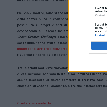
I want 
Advertis
Nel 2022, inoltre, sono state numerose le iniziative int
Opted 
della sostenibilità in collaborazione con diversi par
I want t
possibilità ai propri clienti di acquistare gli smart
of my P
ecosostenibile. E ancora, insieme alla content creatio
was col
Opted 
Green Creator Challenge
: i partecipanti, chiamati a re
sostenibili, hanno avuto la possibilità di vincere uno dei 
influencer e scrittrice
eco.narratrice
, dallo scorso ottob
riguardanti tecnologia e sostenibilità.
Tra le azioni motivate dai valori che ispirano l’azienda,
di 300 persone, non solo in Italia, ma in tutta Europa, g
alcuna necessità di dover compiere il tragitto casa–u
emissioni di CO2 nell’ambiente
, oltre che in benessere p
Condividi questo articolo: