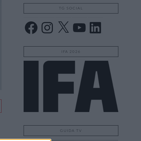
TG SOCIAL
Facebook
Instagram
X
YouTube
LinkedIn
IFA 2026
GUIDA TV