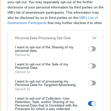
principale da 50MP e di una fotocamera frontale da 8MP.
your opt-out. You may separately opt-out of the further
disclosure of your personal information by third parties on the
IAB’s list of downstream participants. This information may
Performance
also be disclosed by us to third parties on the
IAB’s List of
ZTE Blade V50 Design 5G supporta la tecnologia memory fusion che
Downstream Participants
that may further disclose it to other
permette di trasferire 4GB di ROM alla RAM da 4GB, in modo da
third parties.
avere fino a 8GB di RAM e un sistema più fluido. Con un tocco o uno
Personal Data Processing Opt Outs
sguardo puoi sbloccare il tuo telefono e accedere in modo facile e
veloce. Grazie alla funzione NFC potrai pagare con un solo tocco del
I want to opt-out of the Sharing of my
personal data.
telefono.
Opted In
I want to opt-out of the Sale of my
Batteria
Personal Data.
Opted In
La batteria da 4500 mAh con risparmio energetico intelligente
supporta la fast charging da 22.5 W per ricaricare il tuo telefono in
I want to opt-out of processing my
Personal Data for Targeted Advertising.
poco tempo.
Opted In
Design
I want to opt-out of Collection, Use,
Retention, Sale, and/or Sharing of my
Personal Data that Is Unrelated with the
ZTE Blade V50 Design 5G ha un design flat e ultrasottile di soli
Purposes for which it was collected.