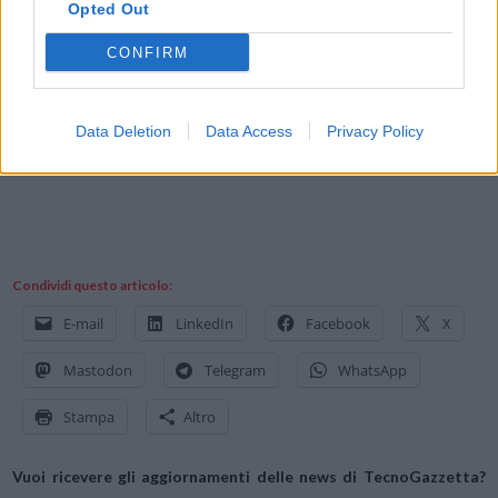
7.98mm. Disponibile in varie colorazioni.
Opted Out
CONFIRM
L’offerta
IN VENDITA SU AMAZON.IT
Data Deletion
Data Access
Privacy Policy
Condividi questo articolo:
E-mail
LinkedIn
Facebook
X
Mastodon
Telegram
WhatsApp
Stampa
Altro
Vuoi ricevere gli aggiornamenti delle news di TecnoGazzetta?