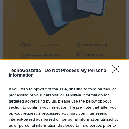
TecnoGazzetta -
Do Not Process My Personal
Information
Display
If you wish to opt-out of the sale, sharing to third parties, or
ZTE Blade V50 Design 5G ha un display FHD+ da 6.6 pollici con
processing of your personal or sensitive information for
refresh rate da 90 Hz, che consente una visione fluida e colori vivaci.
targeted advertising by us, please use the below opt-out
section to confirm your selection. Please note that after your
Camera
opt-out request is processed you may continue seeing
interest-based ads based on personal information utilized by
ZTE Blade V50 Design 5G è dotato di fotocamera posteriore
us or personal information disclosed to third parties prior to