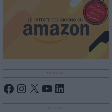
TG SOCIAL
Facebook
Instagram
X
YouTube
LinkedIn
IFA 2026