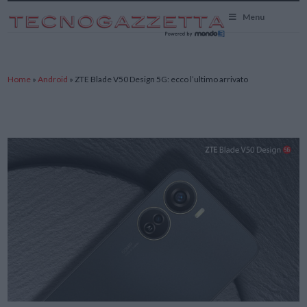
TecnoGazzetta
Menu
Home
»
Android
»
ZTE Blade V50 Design 5G: ecco l’ultimo arrivato