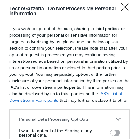
professionale. Impressiona ulteriormente con la sua
modalità AI
TecnoGazzetta -
Do Not Process My Personal
Information
Colour Video
, una caratteristica unica che rende gli sfondi dei video
in bianco e nero mantenendo il soggetto in colori vividi. Una
If you wish to opt-out of the sale, sharing to third parties, or
fotocamera frontale da 8MP non solo soddisfa le esigenze aziendali
processing of your personal or sensitive information for
garantendo videoconferenze di alta qualità, ma anche quelle
targeted advertising by us, please use the below opt-out
personali, rendendolo un dispositivo versatile adatto al lavoro e al
section to confirm your selection. Please note that after your
tempo libero.
opt-out request is processed you may continue seeing
interest-based ads based on personal information utilized by
us or personal information disclosed to third parties prior to
TCL NXTPAPER 11
your opt-out. You may separately opt-out of the further
Grazie a NXTPAPER 2.0, il tablet
TCL NXTPAPER 11
offre
disclosure of your personal information by third parties on the
IAB’s list of downstream participants. This information may
un’esperienza di visione confortevole e immagini di alta qualità grazie
also be disclosed by us to third parties on the
IAB’s List of
al suo display 2K da 11 pollici, ulteriormente migliorate da AI Boost
Downstream Participants
that may further disclose it to other
per un’esperienza di intrattenimento nitida e coinvolgente.
third parties.
Personal Data Processing Opt Outs
Lo schermo è più confortevole da guardare in quanto composto da
diversi strati per limitare la luce blu, ma mantiene i colori originali e
I want to opt-out of the Sharing of my
personal data.
reali. Inoltre, il vetro antiriflesso
certificato TÜV Rheinland
riduce