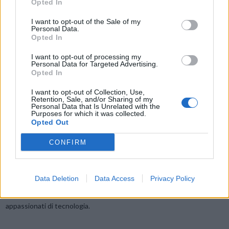
Opted In
la luce riflessa e qualsiasi bagliore, creando una texture distintiva
I want to opt-out of the Sale of my
simile alla carta.
Personal Data.
Opted In
TCL NXTPAPER 11 aiuta a bilanciare lavoro e svago: offre
I want to opt-out of processing my
videochiamate cristalline grazie alla
fotocamera frontale
Personal Data for Targeted Advertising.
Opted In
grandangolare da 8MP
e ai quattro altoparlanti e due microfoni. La
semplice interfaccia utente TCL semplifica il multitasking: con le
I want to opt-out of Collection, Use,
Retention, Sale, and/or Sharing of my
funzioni Split Screen o Floating Window è possibile ottenere la
Personal Data that Is Unrelated with the
Purposes for which it was collected.
sensazione di un doppio schermo in un solo tablet.
Opted Out
Per coloro che preferiscono i libri stampati e i quaderni agli e-reader,
CONFIRM
TCL NXTPAPER 11 è il device ideale. Il rivestimento dello schermo
offre una
sensazione realistica e fluida
come fosse carta e la
Data Deletion
Data Access
Privacy Policy
modalità di lettura che imita l’effetto in scala di grigi di un libro, rende
TCL NXTPAPER 11 perfetto sia per i tradizionalisti che per gli
appassionati di tecnologia.