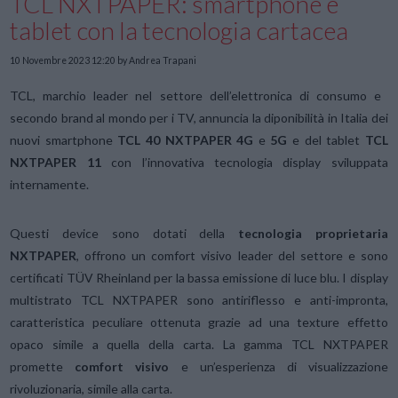
TCL NXTPAPER: smartphone e
tablet con la tecnologia cartacea
10 Novembre 2023 12:20
by Andrea Trapani
TCL, marchio leader nel settore dell’elettronica di consumo e
secondo brand al mondo per i TV, annuncia la diponibilità in Italia dei
nuovi smartphone
TCL 40 NXTPAPER 4G
e
5G
e del tablet
TCL
NXTPAPER 11
con l’innovativa tecnologia display sviluppata
internamente.
Questi device sono dotati della
tecnologia proprietaria
NXTPAPER
, offrono un comfort visivo leader del settore e sono
certificati TÜV Rheinland per la bassa emissione di luce blu. I display
multistrato TCL NXTPAPER sono antiriflesso e anti-impronta,
caratteristica peculiare ottenuta grazie ad una texture effetto
opaco simile a quella della carta. La gamma TCL NXTPAPER
promette
comfort visivo
e un’esperienza di visualizzazione
rivoluzionaria, simile alla carta.