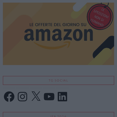
TG SOCIAL
Facebook
Instagram
X
YouTube
LinkedIn
IFA 2026