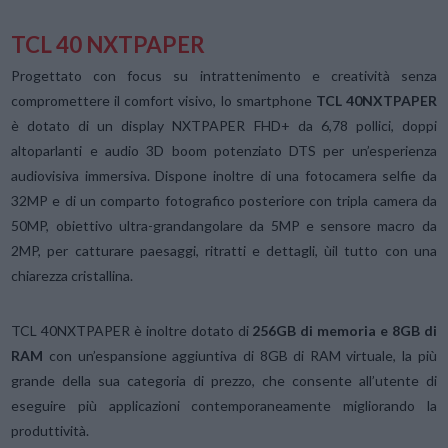
TCL 40 NXTPAPER
Progettato con focus su intrattenimento e creatività senza
compromettere il comfort visivo, lo smartphone
TCL 40NXTPAPER
è dotato di un display NXTPAPER FHD+ da 6,78 pollici, doppi
altoparlanti e audio 3D boom potenziato DTS per un’esperienza
audiovisiva immersiva. Dispone inoltre di una fotocamera selfie da
32MP e di un comparto fotografico posteriore con tripla camera da
50MP, obiettivo ultra-grandangolare da 5MP e sensore macro da
2MP, per catturare paesaggi, ritratti e dettagli, ùil tutto con una
chiarezza cristallina.
TCL 40NXTPAPER è inoltre dotato di
256GB di memoria e 8GB di
RAM
con un’espansione aggiuntiva di 8GB di RAM virtuale, la più
grande della sua categoria di prezzo, che consente all’utente di
eseguire più applicazioni contemporaneamente migliorando la
produttività.