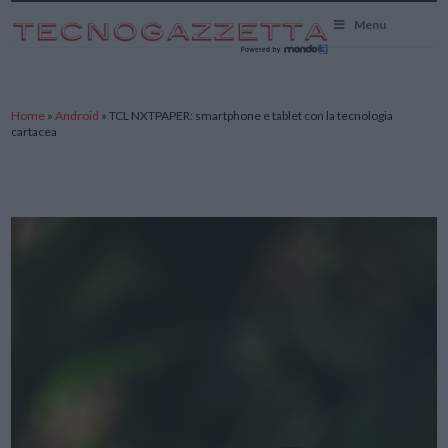
TecnoGazzetta
Menu
Home
»
Android
»
TCL NXTPAPER: smartphone e tablet con la tecnologia
cartacea