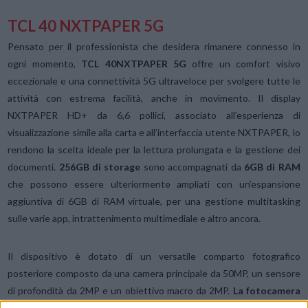
TCL 40 NXTPAPER 5G
Pensato per il professionista che desidera rimanere connesso in
ogni momento,
TCL 40NXTPAPER 5G
offre un comfort visivo
eccezionale e una connettività 5G ultraveloce per svolgere tutte le
attività con estrema facilità, anche in movimento. Il display
NXTPAPER HD+ da 6,6 pollici, associato all’esperienza di
visualizzazione simile alla carta e all’interfaccia utente NXTPAPER, lo
rendono la scelta ideale per la lettura prolungata e la gestione dei
documenti.
256GB di storage
sono accompagnati da
6GB di RAM
che possono essere ulteriormente ampliati con un’espansione
aggiuntiva di 6GB di RAM virtuale, per una gestione multitasking
sulle varie app, intrattenimento multimediale e altro ancora.
Il dispositivo è dotato di un versatile comparto fotografico
posteriore composto da una camera principale da 50MP, un sensore
di profondità da 2MP e un obiettivo macro da 2MP.
La fotocamera
AI
intuitiva trasforma ogni scatto in una foto dall’aspetto