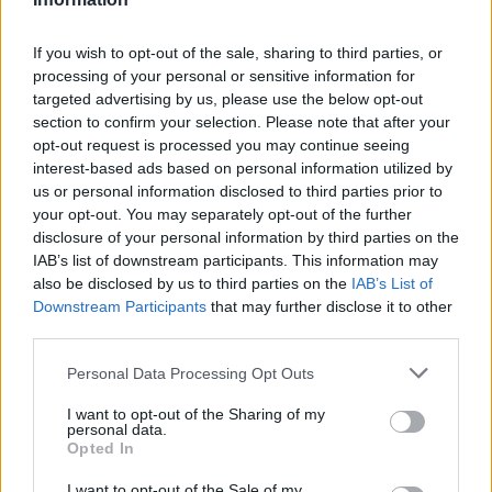
condimenti unici. Ne avete visti molti online e siete curiosi di
saperne di più.
If you wish to opt-out of the sale, sharing to third parties, or
processing of your personal or sensitive information for
Grazie alla Ricerca Multipla – la possibilità di effettuare ricerche con
targeted advertising by us, please use the below opt-out
section to confirm your selection. Please note that after your
testo e immagini allo stesso tempo – e agliaggiornamenti basati
opt-out request is processed you may continue seeing
sull’intelligenza artificiale, è possibile comprendere più facilmente
interest-based ads based on personal information utilized by
concetti, idee o argomenti grazie alle informazioni utili raccolte sul
us or personal information disclosed to third parties prior to
web. È sufficiente fare un cerchio intorno al corn dog e porre una
your opt-out. You may separately opt-out of the further
domanda, ad esempio: “Perché sono così popolari?”. Scoprirete
disclosure of your personal information by third parties on the
IAB’s list of downstream participants. This information may
subito che questi dolcetti dolci e salati sono i corn dog coreani. La
also be disclosed by us to third parties on the
IAB’s List of
loro tendenza è dovuta alla combinazione unica di sapori e
Downstream Participants
that may further disclose it to other
consistenze – tra cui la carne o il formaggio fusocircondato da un
third parties.
esterno croccante – e alla crescente popolarità della cultura
coreana. La vostra curiosità è stata così soddisfatta (anche se le
Personal Data Processing Opt Outs
foto potrebbero farvi venire appetito).
I want to opt-out of the Sharing of my
personal data.
Opted In
I want to opt-out of the Sale of my