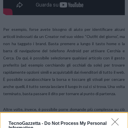
Per esempio, forse avete bisogno di aiuto per identificare alcuni
articoli indossati da un Creator nel suo video “Outfit del giorno”, ma
non ha taggato i brand. Basta premere a lungo il tasto home o la
barra di navigazione del telefono Android per attivare Cerchia e
Cerca. Da qui, è possibile selezionare qualsiasi articolo con il gesto
preferito (ad esempio cerchiando gli occhiali da sole) per trovare
rapidamente opzioni simili e acquistabili dai rivenditori di tutto il web.
È possibile scarabocchiare la borsa e toccare gli stivali per cercare
anche quelli, il tutto senza lasciare il luogo in cui ci si trova. Una volta
terminato, basta passare il dito per tornare al punto di partenza.
Altre volte, invece, è possibile porre domande più complesse su ciò
che si vede. Supponiamo che si stia navigando sui social media e ci si
TecnoGazzetta -
Do Not Process My Personal
imbatta in un’immagine di un delizioso corn dog con alcuni
Information