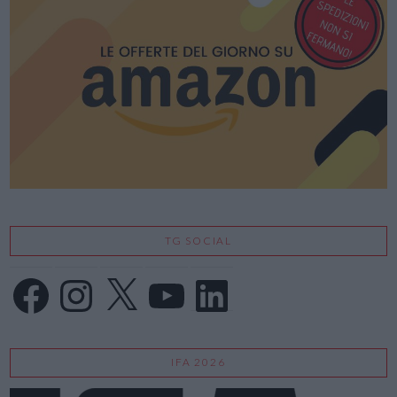
TG SOCIAL
Facebook
Instagram
X
YouTube
LinkedIn
IFA 2026