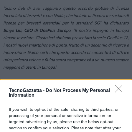
“
Siamo lieti di aver raggiunto questo accordo globale di licenza
incrociata di brevetti e con Nokia, che include la licenza incrociata di
licenze per brevetti essenziali per lo standard 5G
“, ha dichiarato
Bingo Liu, CEO di OnePlus Europa
. “
Il nostro impegno in Europa
rimane invariato. Giusto ieri abbiamo presentato la serie OnePlus 12,
i nostri nuovi smartphone di punta, frutto di un decennio di ricerca e
innovazione. Siamo certi che questo accordo ci consentirà di offrire
un’esperienza veloce e fluida senza compromessi a un numero sempre
maggiore di utenti in Europa.
”
I dettagli specifici dell’accordo sono confidenziali in base a un
TecnoGazzetta -
Do Not Process My Personal
accordo reciproco.
Information
If you wish to opt-out of the sale, sharing to third parties, or
Condividi questo articolo:
processing of your personal or sensitive information for
targeted advertising by us, please use the below opt-out
E-mail
LinkedIn
Facebook
X
section to confirm your selection. Please note that after your