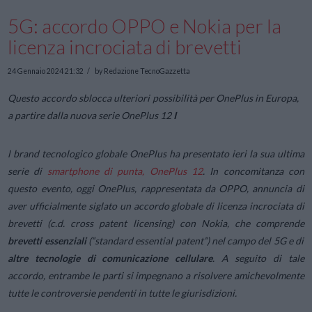
5G: accordo OPPO e Nokia per la
licenza incrociata di brevetti
24 Gennaio 2024 21:32
by Redazione TecnoGazzetta
Questo accordo sblocca ulteriori possibilità per OnePlus in Europa,
a partire dalla nuova serie OnePlus 12
I
l brand tecnologico globale OnePlus ha presentato ieri la sua ultima
serie di
smartphone di punta, OnePlus 12
. In concomitanza con
questo evento, oggi OnePlus, rappresentata da OPPO, annuncia di
aver ufficialmente siglato un accordo globale di licenza incrociata di
brevetti (c.d. cross patent licensing) con Nokia, che comprende
brevetti essenziali
(“standard essential patent”) nel campo del 5G e di
altre tecnologie di comunicazione cellulare
. A seguito di tale
accordo, entrambe le parti si impegnano a risolvere amichevolmente
tutte le controversie pendenti in tutte le giurisdizioni.