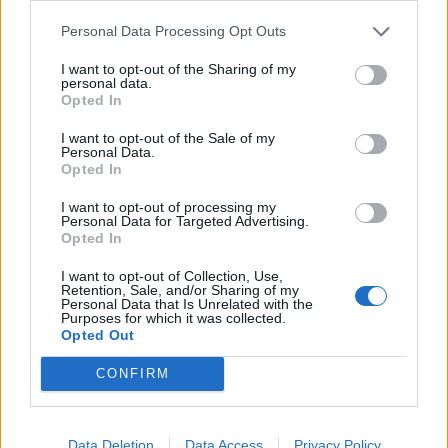
Condividi questo articolo:
Personal Data Processing Opt Outs
E-mail
LinkedIn
Facebook
X
I want to opt-out of the Sharing of my
personal data.
Mastodon
Telegram
WhatsApp
Opted In
Stampa
Altro
I want to opt-out of the Sale of my
Personal Data.
Opted In
Vuoi ricevere gli aggiornamenti delle news di TecnoGazzetta?
I want to opt-out of processing my
Inserisci nome ed indirizzo E-Mail:
Personal Data for Targeted Advertising.
Opted In
I want to opt-out of Collection, Use,
Retention, Sale, and/or Sharing of my
Personal Data that Is Unrelated with the
Purposes for which it was collected.
Opted Out
CONFIRM
Acconsento al trattamento dei dati personali (
Info Privacy
)
Data Deletion
Data Access
Privacy Policy