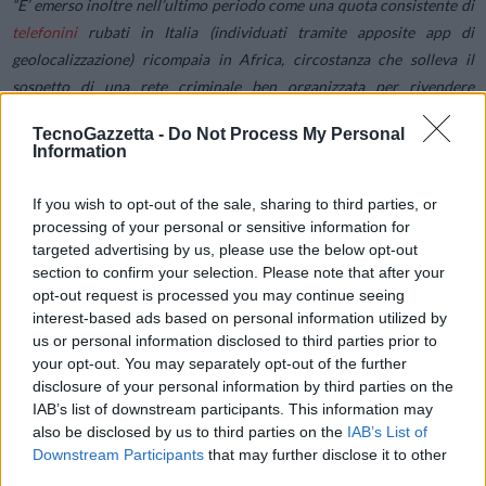
“E’ emerso inoltre nell’ultimo periodo come una quota consistente di
telefonini
rubati in Italia (individuati tramite apposite app di
geolocalizzazione) ricompaia in Africa, circostanza che solleva il
sospetto di una rete criminale ben organizzata per rivendere
all’estero gli apparecchi sottratti nel nostro Paese
– prosegue
TecnoGazzetta -
Do Not Process My Personal
Melluso –
Al di là del valore degli smartphone, il vero problema dei
Information
furti è legato alla enorme mole di dati sensibili degli utenti contenuti
oggi all’interno dei telefonini: accesso a servizi di home banking e
If you wish to opt-out of the sale, sharing to third parties, or
social network, Spid, dati bancari, carte di credito, password, mail,
processing of your personal or sensitive information for
dati fiscali e sanitari, ecc. , dati che hanno un valore economico
targeted advertising by us, please use the below opt-out
section to confirm your selection. Please note that after your
enorme e che consentono ai criminali di sottrarre da conti e carte
opt-out request is processed you may continue seeing
somme di denaro o realizzare pericolosi furti di identità”.
interest-based ads based on personal information utilized by
us or personal information disclosed to third parties prior to
your opt-out. You may separately opt-out of the further
disclosure of your personal information by third parties on the
IAB’s list of downstream participants. This information may
also be disclosed by us to third parties on the
IAB’s List of
Downstream Participants
that may further disclose it to other
third parties.