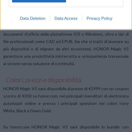
completa funzionalità di clonazione di dispositivi simili, supportando
la migrazione senza soluzione di continuità da iPhone, compresi
Data Deletion
Data Access
Privacy Policy
contatti, calendari, foto, note e promemoria. Progettato per i
moderni flussi di lavoro, supporta pienamente i comuni formati di
documenti d’ufficio delle piattaforme iOS e Windows, oltre a tipi di
file professionali come CAD ed EPUB. Sia che si tratti di lavorare su
più dispositivi o di migrare da altri ecosistemi, HONOR Magic V5
garantisce una produttività ininterrotta e un’esperienza trasversale
ai sistemi senza soluzione di continuità.
Colori, prezzi e disponibilità
HONOR Magic V5 sarà disponibile al prezzo di €1999 con un coupon
sconto di €300 su honor.com, nei principali rivenditori di elettronica
autorizzati online e presso i principali operatori nei colori Ivory
White, Black e Dawn Gold.
Su honor.com HONOR Magic V5 sarà disponibile in bundle con