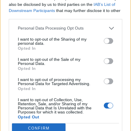
also be disclosed by us to third parties on the
IAB’s List of
Outpainting e AI Upscale forniscono strumenti semplici per
Downstream Participants
that may further disclose it to other
riposizionare, rimuovere, estendere e migliorare le immagini. HD
third parties.
Moving Photo cattura immagini in movimento ad alta definizione,
Personal Data Processing Opt Outs
immediatamente condivisibili sulle piattaforme dei social media.
I want to opt-out of the Sharing of my
personal data.
La comunicazione è ulteriormente migliorata grazie all’AI Call
Opted In
Translation, una funzione on-device, orientata alla privacy, che
I want to opt-out of the Sale of my
fornisce la traduzione in tempo reale delle chiamate in sei lingue, e
Personal Data.
all’AI Translation, che consente la traduzione istantanea di testi e
Opted In
conversazioni.
I want to opt-out of processing my
Personal Data for Targeted Advertising.
Opted In
Connettività perfetta tra dispositivi e sistemi
diversi
I want to opt-out of Collection, Use,
Retention, Sale, and/or Sharing of my
HONOR Magic V5 migliora la collaborazione multipiattaforma grazie
Personal Data that Is Unrelated with the
Purposes for which it was collected.
all’aggiornamento di HONOR Share, che consente il trasferimento
Opted Out
bidirezionale di file tra dispositivi Android, iOS, macOS e Windows
con velocità fino a 60MB/s. HONOR Magic V5 offre inoltre la più
CONFIRM