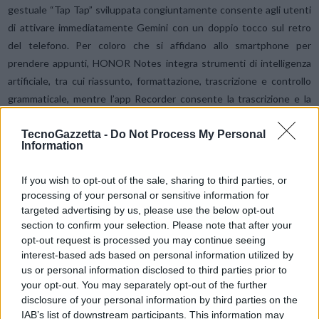
gestuale “Tap Tap” sviluppata congiuntamente consente agli utenti
di attivare immediatamente Gemini con un doppio tocco sul retro
del telefono. Per coloro che si affidano allo smartphone per
prendere appunti, HONOR Notes integra strumenti di intelligenza
artificiale, tra cui riassunto, formattazione, trascrizione e controllo
grammaticale, mentre l’app Recorder consente la trascrizione e la
traduzione in tempo reale. Insieme, queste funzioni offrono
TecnoGazzetta -
Do Not Process My Personal
un’esperienza pieghevole di livello superiore, combinando la potenza
Information
dell’intelligenza artificiale con la versatilità di un dispositivo a grande
schermo per aumentare la produttività.
If you wish to opt-out of the sale, sharing to third parties, or
processing of your personal or sensitive information for
Liberate la creatività e migliorate la comunicazione
targeted advertising by us, please use the below opt-out
con gli strumenti avanzati dell’IA
section to confirm your selection. Please note that after your
opt-out request is processed you may continue seeing
Oltre alla produttività, l’HONOR Magic V5 apre nuove strade per la
interest-based ads based on personal information utilized by
creatività e la comunicazione grazie alla suite AI sul dispositivo e nel
us or personal information disclosed to third parties prior to
cloud. AI Image to Video, basato sul modello AI Veo di Google,
your opt-out. You may separately opt-out of the further
disclosure of your personal information by third parties on the
trasforma foto statiche in videoclip dinamici e realistici in meno di un
IAB’s list of downstream participants. This information may
minuto. Per l’editing fotografico, AI Cutout, AI Eraser, AI