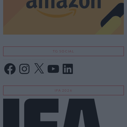
TG SOCIAL
Facebook
Instagram
X
YouTube
LinkedIn
IFA 2026