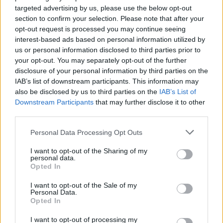
targeted advertising by us, please use the below opt-out
Condividi questo articolo:
section to confirm your selection. Please note that after your
opt-out request is processed you may continue seeing
E-mail
LinkedIn
Facebook
X
interest-based ads based on personal information utilized by
us or personal information disclosed to third parties prior to
Mastodon
Telegram
WhatsApp
your opt-out. You may separately opt-out of the further
disclosure of your personal information by third parties on the
Stampa
Altro
IAB’s list of downstream participants. This information may
also be disclosed by us to third parties on the
IAB’s List of
Downstream Participants
that may further disclose it to other
Vuoi ricevere gli aggiornamenti delle news di TecnoGazzetta?
third parties.
Inserisci nome ed indirizzo E-Mail:
Personal Data Processing Opt Outs
I want to opt-out of the Sharing of my
personal data.
Opted In
I want to opt-out of the Sale of my
Personal Data.
Acconsento al trattamento dei dati personali (
Info Privacy
)
Opted In
I want to opt-out of processing my