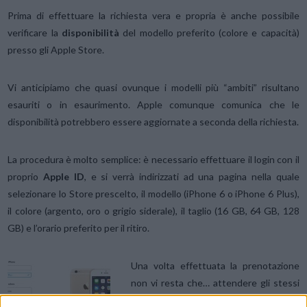
Prima di effettuare la richiesta vera e propria è anche possibile
verificare la
disponibilità
del modello preferito (colore e capacità)
presso gli Apple Store.
Vi anticipiamo che quasi ovunque i modelli più “ambiti” risultano
esauriti o in esaurimento. Apple comunque comunica che le
disponibilità potrebbero essere aggiornate a seconda della richiesta.
La procedura è molto semplice: è necessario effettuare il login con il
proprio
Apple ID
, e si verrà indirizzati ad una pagina nella quale
selezionare lo Store prescelto, il modello (iPhone 6 o iPhone 6 Plus),
il colore (argento, oro o grigio siderale), il taglio (16 GB, 64 GB, 128
GB) e l’orario preferito per il ritiro.
Una volta effettuata la prenotazione
non vi resta che… attendere gli stessi
tre giorni di prima, ma con un po’ più di