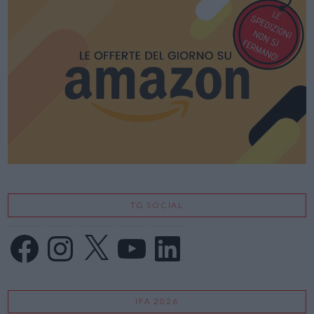
TG SOCIAL
Facebook
Instagram
X
YouTube
LinkedIn
IFA 2026