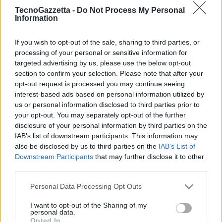
tranquillità.
TecnoGazzetta -
Do Not Process My Personal
Information
E se non sapete cosa fare nell’attesa
If you wish to opt-out of the sale, sharing to third parties, or
venite a raccontarci quale modello
processing of your personal or sensitive information for
sceglierete nel
Forum di Mondo3
, in questo
thread
dedicato a chi
targeted advertising by us, please use the below opt-out
“aspetta”:
section to confirm your selection. Please note that after your
opt-out request is processed you may continue seeing
interest-based ads based on personal information utilized by
iPhone 6. Quelli che aspettano (Mondo3 Forum)
us or personal information disclosed to third parties prior to
your opt-out. You may separately opt-out of the further
disclosure of your personal information by third parties on the
Condividi questo articolo:
IAB’s list of downstream participants. This information may
E-mail
LinkedIn
Facebook
X
also be disclosed by us to third parties on the
IAB’s List of
Downstream Participants
that may further disclose it to other
Mastodon
Telegram
WhatsApp
third parties.
Stampa
Altro
Personal Data Processing Opt Outs
I want to opt-out of the Sharing of my
Vuoi ricevere gli aggiornamenti delle news di TecnoGazzetta?
personal data.
Opted In