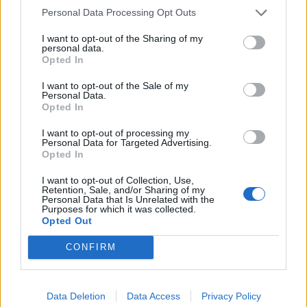
Personal Data Processing Opt Outs
oltre 20.000 app, con Netflix, HBO Now, Line, Tinder e MLB.com At
Bat che sono stati fra quelli più popolari dell’anno scorso. I clienti
I want to opt-out of the Sharing of my
personal data.
iPhone e iPad hanno aumentato significativamente la fatturazione
Opted In
derivante dagli abbonamenti sull’App Store nel 2016, arrivando a 2,7
miliardi di dollari, 74 percento in più rispetto al 2015.
I want to opt-out of the Sale of my
Personal Data.
Opted In
Apple ha rivoluzionato la tecnologia personale con l’introduzione del
I want to opt-out of processing my
Macintosh nel 1984. Ancora oggi Apple è all’avanguardia nel mondo
Personal Data for Targeted Advertising.
Opted In
per l’innovazione con iPhone, iPad, Mac, Apple Watch e Apple TV. Le
quattro piattaforme software di Apple – iOS, macOS, watchOS e
I want to opt-out of Collection, Use,
Retention, Sale, and/or Sharing of my
tvOS – forniscono un’esperienza fluida e continua su tutti i
Personal Data that Is Unrelated with the
dispositivi Apple e offrono alle persone servizi innovativi, tra cui App
Purposes for which it was collected.
Opted Out
Store, Apple Music, Apple Pay e iCloud. Gli oltre 100.000 dipendenti
Apple si impegnano per realizzare i migliori prodotti sul pianeta, e
CONFIRM
lasciare il mondo migliore di come lo abbiamo trovato.
Data Deletion
Data Access
Privacy Policy
Condividi questo articolo: