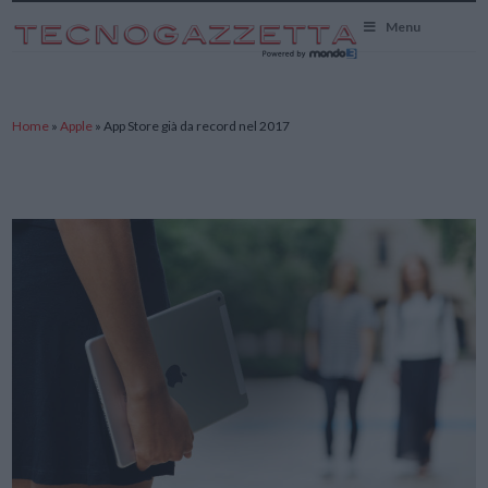
TecnoGazzetta
Menu
Home
»
Apple
»
App Store già da record nel 2017