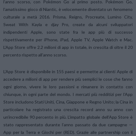
l’anno scorso, con Pokémon Go al primo posto. Pokémon Go,
l’amatissimo gioco di Niantic, è velocemente diventato un fenomeno
culturale a metà 2016. Prisma, Reigns, Procreate, Lumino City,
Sweat With Kayla e djay Pro, create da alcuni sviluppatori
indipendenti Apple, sono state fra le app più di successo
rispettivamente per iPhone, iPad, Apple TV, Apple Watch e Mac.
L’App Store offre 2.2 milioni di app in totale, in crescita di oltre il 20
percento rispetto all’anno scorso.
L’App Store è disponibile in 155 paesi e permette ai clienti Apple di
accedere a milioni di app per rendere più semplici le cose che fanno
ogni giorno, vivere le loro passioni e rimanere in contatto con
chiunque, in ogni parte del mondo. I mercati più redditizi per l’App
Store includono Stati Uniti, Cina, Giappone e Regno Unito; la Cina in
particolare ha registrato una crescita record anno su anno con
un’incredibile 90 percento in più. L’impatto globale dell’App Store è
stato rappresentato durante l’anno passato da due campagne —
App per la Terra e Giochi per (RED). Grazie alle partnership con il