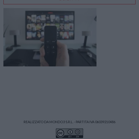
REALIZZATO DA MONDO3 S.R.L. - PARTITA IVA 06039210486