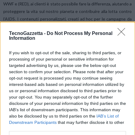
WWF e (RED), ai clienti è stato possibile fare la differenza, aiutando a
proteggere la vita sul nostro pianeta e contribuire alla lotta contro
l’AIDS. I contenuti personalizzati, creati ad hoc per le campagne da
tutti gli sviluppatori che hanno partecipato alle campagne, hanno
TecnoGazzetta -
Do Not Process My Personal
aiutato a raccogliere oltre 17 milioni di dollari in totale per le due
Information
organizzazioni.
If you wish to opt-out of the sale, sharing to third parties, or
Con l’introduzione delle app per iMessage e SiriKit in iOS 10, gli
processing of your personal or sensitive information for
targeted advertising by us, please use the below opt-out
sviluppatori hanno creato nuovi eccezionali tipologie di esperienze
section to confirm your selection. Please note that after your
all’interno delle app. Gli utenti iPhone e iPad hanno ora a
opt-out request is processed you may continue seeing
disposizione oltre 21.000 app per iMessage per inviare sticker e
interest-based ads based on personal information utilized by
interagire facilmente con amici, e, per la prima volta in assoluto, gli
us or personal information disclosed to third parties prior to
utenti possono chiedere a Siri di prenotare taxi, fare pagamenti,
your opt-out. You may separately opt-out of the further
richiamare un contatto e altro ancora.
disclosure of your personal information by third parties on the
IAB’s list of downstream participants. This information may
also be disclosed by us to third parties on the
IAB’s List of
Grazie ai servizi in abbonamento, disponibili dallo scorso autunno
Downstream Participants
that may further disclose it to other
per tutte le 25 categorie di app, inclusa quella dei Giochi per
third parties.
Bambini, i clienti possono abbonarsi ai servizi che preferiscono fra le