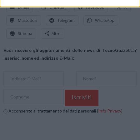
E-mail
LinkedIn
Facebook
X
Mastodon
Telegram
WhatsApp
Stampa
Altro
Vuoi ricevere gli aggiornamenti delle news di TecnoGazzetta?
Inserisci nome ed indirizzo E-Mail:
Acconsento al trattamento dei dati personali (
Info Privacy
)