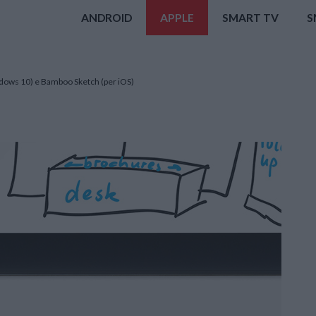
ANDROID
APPLE
SMART TV
S
dows 10) e Bamboo Sketch (per iOS)