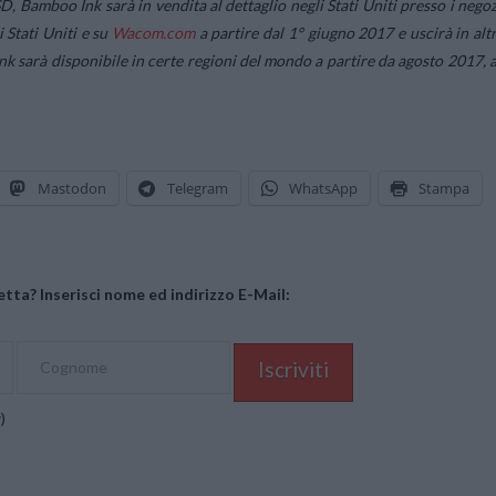
D, Bamboo Ink sarà in vendita al dettaglio negli Stati Uniti presso i negoz
i Stati Uniti e su
Wacom.com
a partire dal 1° giugno 2017 e uscirà in altr
nk sarà disponibile in certe regioni del mondo a partire da agosto 2017, a
Mastodon
Telegram
WhatsApp
Stampa
tta? Inserisci nome ed indirizzo E-Mail:
y
)