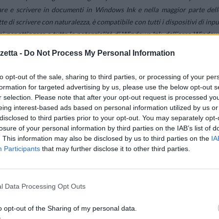
gnare e scrivere in documenti in Windows Ink e nella maggior parte dell
i scrivere con naturalezza, è compatibile con tutti i dispositivi di inpu
i per attingere a tutte le potenzialità di Windows Ink, dell’area Window
ee.
etta -
Do Not Process My Personal Information
ale di carta e penna”, ha affermato Mike Gay, Vice Presidente Senior dell
to opt-out of the sale, sharing to third parties, or processing of your per
a collaborazione con Microsoft, perché unisce i 35 anni d’innovazione i
formation for targeted advertising by us, please use the below opt-out s
r selection. Please note that after your opt-out request is processed y
i due mondi per creare idee. Con la tecnologia delle penne Wacom potet
eing interest-based ads based on personal information utilized by us or
dimenticherete che state usando una penna intelligente su uno scherm
disclosed to third parties prior to your opt-out. You may separately opt-
losure of your personal information by third parties on the IAB’s list of
. This information may also be disclosed by us to third parties on the
IA
Participants
that may further disclose it to other third parties.
endo la cima della penna digitale Bamboo Ink, gli utenti possono lanciar
apida presente sui dispositivi Windows 10. Con Bamboo Ink e Windows Ink
tamente sullo schermo del proprio dispositivo in un ambiente di scrittur
le può anche lanciare un’applicazione di input penna come Memo o Bambo
l Data Processing Opt Outs
 possono essere sincronizzati su tutti i dispositivi dotati del servizi
o opt-out of the Sharing of my personal data.
nel cloud.