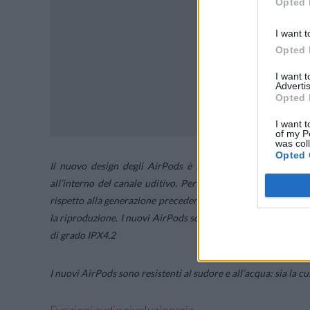
Opted 
I want t
Opted 
I want 
Advertis
Opted 
I want t
of my P
was col
Opted 
Il nuovo design degli AirPods è leggero e affusolato, con 
all’interno del canale uditivo. Per conferire al design un asp
rispetto alla generazione precedente ed è stato usato lo stes
la riproduzione. I nuovi AirPods sono resistenti al sudore e al
di grado IPX4.2
I nuovi AirPods sono resistenti al sudore e all’acqua: sia la c