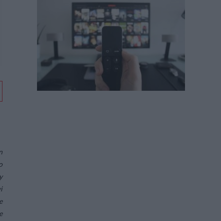
n
o
y
i
e
e