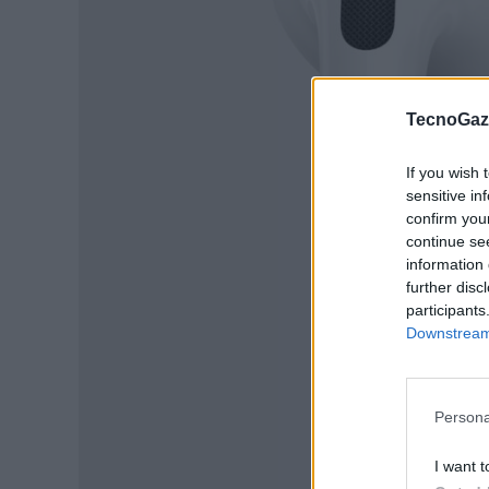
TecnoGazz
If you wish 
sensitive in
confirm you
continue se
information 
further disc
participants
Downstream 
Persona
I want t