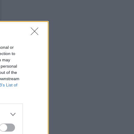
sonal or
ection to
ou may
 personal
out of the
 downstream
B’s List of