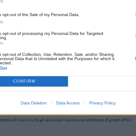
In
o opt-out of the Sale of my Personal Data.
In
to opt-out of processing my Personal Data for Targeted
ing.
In
o opt-out of Collection, Use, Retention, Sale, and/or Sharing
ersonal Data that Is Unrelated with the Purposes for which it
lected.
Out
l’angolazione perfetta per garantire comfort e per indirizzare il suon
etto più sottile, la parte inferiore degli auricolari è stata resa più cort
CONFIRM
so intuitivo sensore di pressione disponibile sugli AirPods Pro per gestir
l’acqua: sia la custodia di ricarica che gli auricolari hanno una resistenz
Data Deletion
Data Access
Privacy Policy
ustodia di ricarica che gli auricolari hanno una resistenza di grado IPX4.