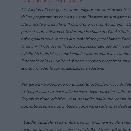
Funzioni audio rivoluzionarie
Gli AirPods (terza generazione) migliorano ulteriormente la
driver progettato ad hoc e a un amplificatore ad alta gamma 
alte limpide e cristalline. Il microfono è rivestito da una re
parla si sente chiaramente durante le chiamate. Gli AirPods 
offre qualità della voce ad alta definizione per chiamate FaceT
I nuovi AirPods usano l’audio computazionale per offrire ad 
e dalle AirPods Max, come l’equalizzazione adattiva e l’audio 
Il potente chip H1 unito al sistema acustico progettato da A
suono incredibile con equalizzazione adattiva.
Per garantire un’esperienza di ascolto ottimale e ricca di dett
in tempo reale in base all’aderenza degli auricolari alle or
l’equalizzazione adattiva, resa possibile dall’audio compu
potrebbe essere perso in base a come varia l’aderenza degli au
L’
audio spaziale c
rea un’esperienza tridimensionale simi
ovunque nello spazio, e, grazie al Dolby Atmos, offre in as