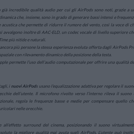
 già incredibile qualità audio per cui gli AirPods sono noti, grazie a u
dinamica che, insieme, sono in grado di generare bassi intensi e frequenz
te acustica che permette di ridurre il rumore del vento, così la voce di ch
si avvalgono inoltre di AAC-ELD, un codec vocale di livello superiore ch
ime più nitide e naturali.
ancora più persone la stessa esperienza evoluta offerta dagli AirPods Pr
spaziale con rilevamento dinamico della posizione della testa.
pple permette l’uso dell’audio computazionale per offrire una qualità de
agli, i
nuovi AirPod
s usano l’equalizzazione adattiva per regolare il suon
ecchie dell’utente. Il microfono rivolto verso l’interno rileva il suono 
tazionale, regola le frequenze basse e medie per compensare quello ch
ricolari nelle orecchie.
le all’effetto surround del cinema, posizionando il suono virtualment
soluto la migliore qualità mai avuta sugli AirPods. L’utente può inoltr