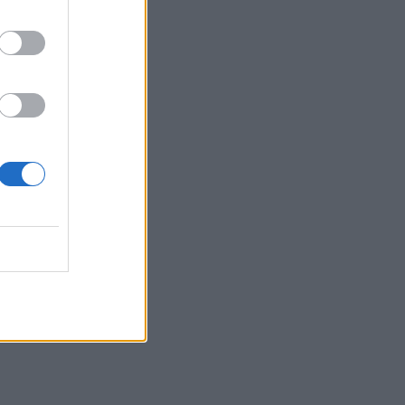
o
a
e
a