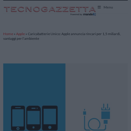
TecnoGazzetta
Menu
Home
»
Apple
»
Caricabatterie Unico: Apple annuncia rincari per 1,5 miliardi,
vantaggi per l’ambiente