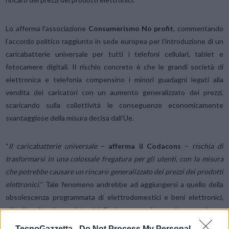
Lo afferma l’associazione
Consumerismo No profit
, commentando
l’accordo politico raggiunto in sede europea per l’introduzione di un
caricabatterie universale per tutti i telefoni cellulari, tablet e
fotocamere digitali. Il rischio concreto è che le grandi società di
elettronica e telefonia compensino i minori guadagni legati alla
vendita dei caricatori con un aumento generalizzato dei prezzi,
scaricando sulla collettività le conseguenze economicamente
svantaggiose della misura decisa dall’Ue.
“
Il caricabatterie universale
–
afferma il Codacons
–
rischia di
trasformarsi in una colossale fregatura per gli utenti, con la misura
che potrebbe causare un rincaro generalizzato dei prezzi dei prodotti
elettronici.
” Tale fenomeno andrebbe ad aggiungersi a quello della
obsolescenza programmata di elettrodomestici e beni elettronici,
già più volte denunciato dal Codacons, e che produce un danno
milionario agli utenti.
TecnoGazzetta -
Do Not Process My Personal