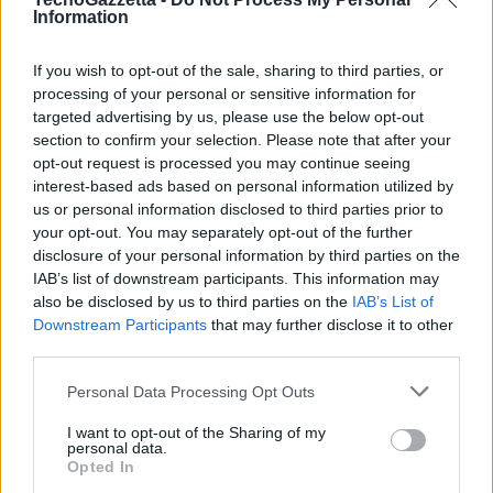
Così come avvenuto nel caso della obsolescenza, il Codacons
Information
intende vigilare sul comportamento degli operatori e denunciare ad
Antitrust e Procure qualsiasi rincaro speculativo dei listini o illecito a
If you wish to opt-out of the sale, sharing to third parties, or
processing of your personal or sensitive information for
danno dei consumatori.
targeted advertising by us, please use the below opt-out
section to confirm your selection. Please note that after your
Ha collaborato G. Frosali
opt-out request is processed you may continue seeing
interest-based ads based on personal information utilized by
us or personal information disclosed to third parties prior to
your opt-out. You may separately opt-out of the further
Condividi questo articolo:
disclosure of your personal information by third parties on the
E-mail
LinkedIn
Facebook
X
IAB’s list of downstream participants. This information may
also be disclosed by us to third parties on the
IAB’s List of
Mastodon
Telegram
WhatsApp
Downstream Participants
that may further disclose it to other
third parties.
Stampa
Altro
Personal Data Processing Opt Outs
Vuoi ricevere gli aggiornamenti delle news di TecnoGazzetta?
I want to opt-out of the Sharing of my
personal data.
Inserisci nome ed indirizzo E-Mail:
Opted In