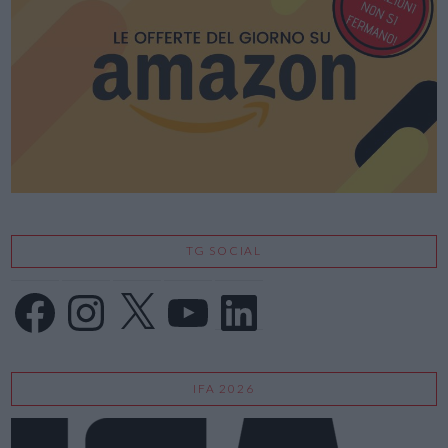
TG SOCIAL
Facebook
Instagram
X
YouTube
LinkedIn
IFA 2026