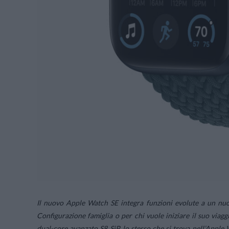
Il nuovo Apple Watch SE integra funzioni evolute a un nuo
Configurazione famiglia o per chi vuole iniziare il suo viag
dual-core avanzato S8 SiP, lo stesso che si trova nell’Apple