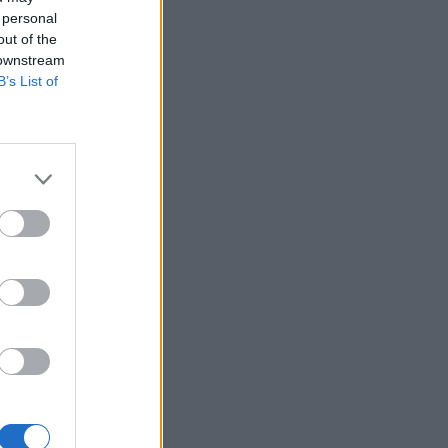
 personal
out of the
n
 downstream
a
B’s List of
a
u
l
e
I
h
s