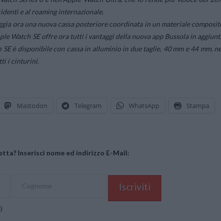
identi e al roaming internazionale.
oggia ora una nuova cassa posteriore coordinata in un materiale composit
le Watch SE offre ora tutti i vantaggi della nuova app Bussola in aggiunt
h SE è disponibile con cassa in alluminio in due taglie, 40 mm e 44 mm, ne
i i cinturini.
Mastodon
Telegram
WhatsApp
Stampa
tta? Inserisci nome ed indirizzo E-Mail:
y
)