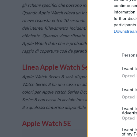
gli schemi specifici che possono indicare se sia avvenuto un i
continue se
information 
Quando Apple Watch rileva un incidente d’auto di grave entit
further disc
riceve risposta entro 10 secondi. Gli operatori riceveranno 
participants
dell’utente. Rilevamento incidenti opera in perfetta sinergi
Downstream 
efficiente. Quando viene rilevato un incidente d’auto di gra
Apple Watch dato che è probabilmente il dispositivo più vici
raggio di copertura così da garantire la migliore connessione 
Persona
Linea Apple Watch Series 8
I want t
Opted 
Apple Watch Series 8 sarà disponibile con un’ampia gamma di
Watch Series 8 ha una cassa in alluminio o acciaio inossidabi
I want t
colori per Apple Watch Series 8 con cassa in alluminio son
Opted 
Series 8 con cassa in acciaio inossidabile sono argento, gra
8 a qualsiasi cinturino disponibile nella stessa collezione.
I want 
Advertis
Opted 
Apple Watch SE
I want t
of my P