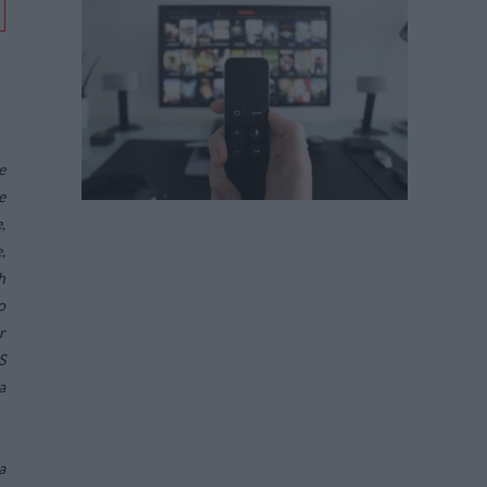
e
e
,
,
h
o
r
S
a
a