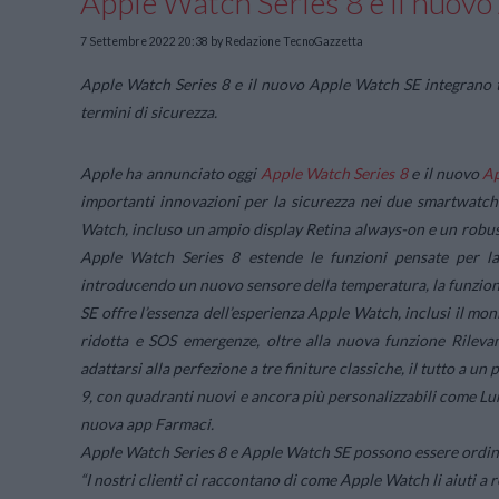
Apple Watch Series 8 e il nuov
7 Settembre 2022 20:38
by Redazione TecnoGazzetta
Apple Watch Series 8 e il nuovo Apple Watch SE integrano te
termini di sicurezza.
Apple ha annunciato oggi
Apple Watch Series 8
e il nuovo
Ap
importanti innovazioni per la sicurezza nei due smartwatch
Watch, incluso un ampio display Retina always-on e un robusto
Apple Watch Series 8 estende le funzioni pensate per la
introducendo un nuovo sensore della temperatura, la funzion
SE offre l’essenza dell’esperienza Apple Watch, inclusi il moni
ridotta e SOS emergenze, oltre alla nuova funzione Rileva
adattarsi alla perfezione a tre finiture classiche, il tutto a 
9, con quadranti nuovi e ancora più personalizzabili come Lu
nuova app Farmaci.
Apple Watch Series 8 e Apple Watch SE possono essere ordinat
“I nostri clienti ci raccontano di come Apple Watch li aiuti a