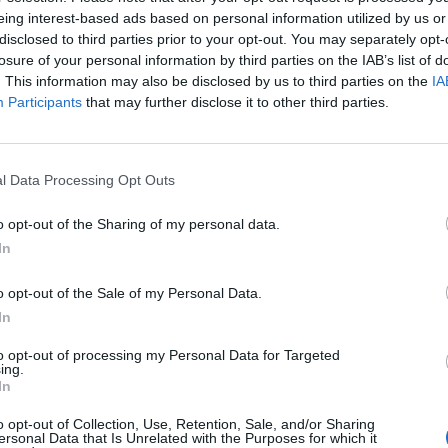
ncidente grave.
eing interest-based ads based on personal information utilized by us or
disclosed to third parties prior to your opt-out. You may separately opt-
à, chiederà conferma all’utente e contatterà i servizi di emergenza se no
losure of your personal information by third parties on the IAB’s list of
la posizione del dispositivo, condivisa anche con i contatti di emergenz
. This information may also be disclosed by us to third parties on the
IA
a su Apple Watch e iPhone per far sì che l’utente riceva aiuto in manier
Participants
that may further disclose it to other third parties.
ve entità, l’interfaccia per la chiamata ai servizi di emergenza appare s
no all’utente, mentre la chiamata viene inoltrata tramite iPhone se è ne
possibile.
l Data Processing Opt Outs
o opt-out of the Sharing of my personal data.
In
 finiture, colori e cinturini per adattarsi a ogni stile personale. Appl
le in due misure, 41 mm e 45 mm, ed è compatibile con tutti i cinturini. 
o opt-out of the Sale of my Personal Data.
o galassia, mezzanotte, argento e (PRODUCT)RED; i colori per Apple Watc
In
fite e oro. Con Apple Watch Studio è possibile abbinare Apple Watch Serie
to opt-out of processing my Personal Data for Targeted
ing.
In
o opt-out of Collection, Use, Retention, Sale, and/or Sharing
ersonal Data that Is Unrelated with the Purposes for which it