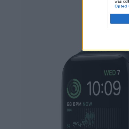
was col
Opted 