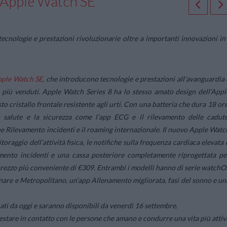
o Apple Watch SE
cnologie e prestazioni rivoluzionarie oltre a importanti innovazioni in
ple Watch SE
, che introducono tecnologie e prestazioni all’avanguardia 
 più venduti. Apple Watch Series 8 ha lo stesso amato design dell’Appl
 cristallo frontale resistente agli urti. Con una batteria che dura 18 ore
 salute e la sicurezza come l’app ECG e il rilevamento delle cadute
e Rilevamento incidenti e il roaming internazionale. Il nuovo Apple Watc
toraggio dell’attività fisica, le notifiche sulla frequenza cardiaca elevata 
mento incidenti e una cassa posteriore completamente riprogettata pe
un prezzo più conveniente di €309. Entrambi i modelli hanno di serie watchO
nare e Metropolitano, un’app Allenamento migliorata, fasi del sonno e un
i da oggi e saranno disponibili da venerdì 16 settembre.
 restare in contatto con le persone che amano e condurre una vita più attiv