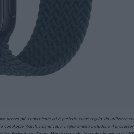
vo prezzo più conveniente ed è perfetto come regalo, da utilizzare co
gio con Apple Watch. I significativi miglioramenti includono il processor
 Watch Series 8 e nell’Apple Watch Ultra, che lo rende più veloce del 20