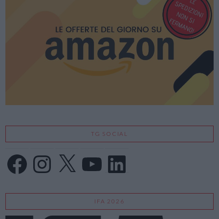
TG SOCIAL
Facebook
Instagram
X
YouTube
LinkedIn
IFA 2026