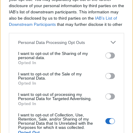
“Sul tema sono stati fatti enormi passi avanti, col numero di
disclosure of your personal information by third parties on the
caricabatterie elettronici
passato dai 30 modelli diversi del 2009 alle
IAB’s list of downstream participants. This information may
also be disclosed by us to third parties on the
IAB’s List of
3 tipologie standard attualmente in commercio. L’introduzione di un
Downstream Participants
that may further disclose it to other
caricatore universale, quindi, avrà innegabili vantaggi sul piano
third parties.
ambientale, perché permetterà di abbattere le quantità di rifiuti
elettronici prodotte ogni anno da cittadini che utilizzano
Personal Data Processing Opt Outs
smartphone, tablet e altri apparecchi”
– conclude Miani.
I want to opt-out of the Sharing of my
personal data.
Opted In
Condividi questo articolo:
I want to opt-out of the Sale of my
Personal Data.
E-mail
LinkedIn
Facebook
X
Opted In
Mastodon
Telegram
WhatsApp
I want to opt-out of processing my
Personal Data for Targeted Advertising.
Opted In
Stampa
Altro
I want to opt-out of Collection, Use,
Retention, Sale, and/or Sharing of my
Vuoi ricevere gli aggiornamenti delle news di TecnoGazzetta?
Personal Data that Is Unrelated with the
Purposes for which it was collected.
Inserisci nome ed indirizzo E-Mail:
Opted Out