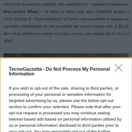
rischi per le persone addette allo smaltimento –
spiega il presidente,
Alessandro Miani
–
In Italia si stima che ogni cittadino produca
circa 16,6 kg di rifiuti elettronici all’anno, ma raramente si esegue un
corretto smaltimento di tali prodotti: nel nostro paese solo il 32,1%
dei rifiuti elettronici viene riciclato, contro una media Ue di circa il
40%”.
TecnoGazzetta -
Do Not Process My Personal
Information
If you wish to opt-out of the sale, sharing to third parties, or
processing of your personal or sensitive information for
targeted advertising by us, please use the below opt-out
section to confirm your selection. Please note that after your
opt-out request is processed you may continue seeing
interest-based ads based on personal information utilized by
us or personal information disclosed to third parties prior to
your opt-out. You may separately opt-out of the further