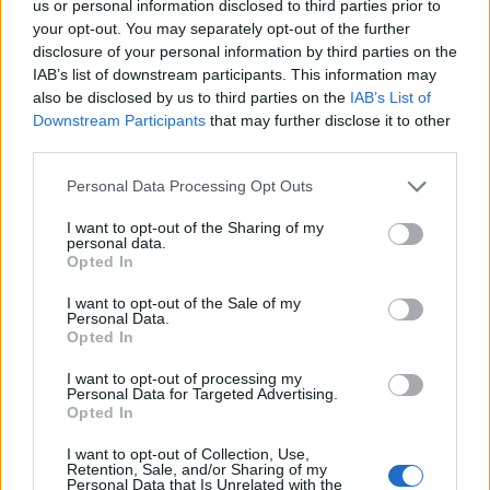
us or personal information disclosed to third parties prior to
l’ingresso nella mischia di nuove start-up MDM e di aziende
your opt-out. You may separately opt-out of the further
affermate come Qualys che aggiungono il supporto Apple alle
disclosure of your personal information by third parties on the
IAB’s list of downstream participants. This information may
soluzioni esistenti.
also be disclosed by us to third parties on the
IAB’s List of
Downstream Participants
that may further disclose it to other
L’aumento della concorrenza si manifesta nel momento in cui le
third parties.
aziende stesse cercano di far rientrare le loro soluzioni Security
Personal Data Processing Opt Outs
Service Edge (SSE) in controlli di bilancio sempre più stretti. Un
recente rapporto di Gartner sostiene che
entro il 2025 l’80% delle
I want to opt-out of the Sharing of my
personal data.
aziende adotterà una strategia per unificare l’accesso al Web, ai
Opted In
servizi cloud e alle applicazioni private da una piattaforma SSE di un
unico fornitore
.
I want to opt-out of the Sale of my
Personal Data.
Opted In
Naturalmente, all’interno di questa convergenza di forze, il dibattito
I want to opt-out of processing my
si evolverà in due direzioni tra coloro che ritengono che la
Personal Data for Targeted Advertising.
Opted In
tecnologia aziendale sia meglio servita affidandosi a soluzioni best-
in-breed capaci di fornire il miglior supporto possibile per le
I want to opt-out of Collection, Use,
piattaforme dedicate, e coloro che cercano strumenti con cui gestire
Retention, Sale, and/or Sharing of my
Personal Data that Is Unrelated with the