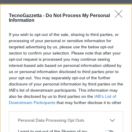
Soluzioni OLED
TecnoGazzetta -
Do Not Process My Personal
(smartphone, tecnologia
Information
flessibile)
Soluzioni per animali
If you wish to opt-out of the sale, sharing to third parties, or
domestici (monitor per
animali domestici come gatti,
processing of your personal or sensitive information for
sistema di statistiche vitali
targeted advertising by us, please use the below opt-out
per cani)
section to confirm your selection. Please note that after your
Soluzioni applicative
opt-out request is processed you may continue seeing
AIoT / Home
RoBoHoN
interest-based ads based on personal information utilized by
Kitchen suite (gamma di
us or personal information disclosed to third parties prior to
prodotti da incasso)
your opt-out. You may separately opt-out of the further
Elettrodomestici (forno a
disclosure of your personal information by third parties on the
vapore surriscaldato,
IAB’s list of downstream participants. This information may
purificatore d’aria,
also be disclosed by us to third parties on the
IAB’s List of
applicazioni correlate)
Downstream Participants
that may further disclose it to other
third parties.
Personal Data Processing Opt Outs
Display professionali,
Business
display touchscreen
I want to opt-out of the Sharing of my