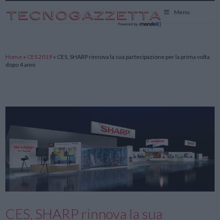
TecnoGazzetta
Menu
Home
»
CES 2019
»
CES, SHARP rinnova la sua partecipazione per la prima volta
dopo 4 anni
CES, SHARP rinnova la sua