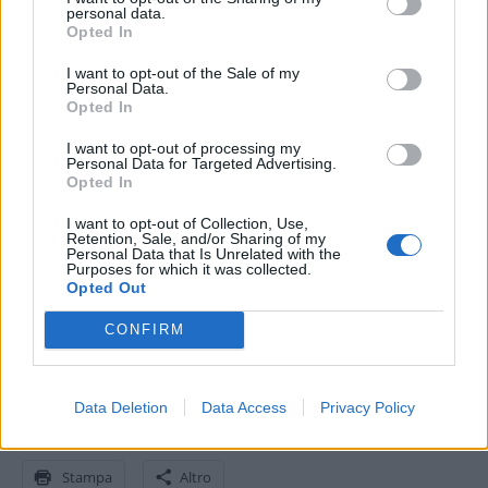
PC notebook dynabook[3],
personal data.
soluzioni MEC (mobile edge
Opted In
computing)
I want to opt-out of the Sale of my
Personal Data.
Opted In
I want to opt-out of processing my
Personal Data for Targeted Advertising.
Opted In
I want to opt-out of Collection, Use,
Retention, Sale, and/or Sharing of my
Personal Data that Is Unrelated with the
Purposes for which it was collected.
A proposito di Sharp
Opted Out
CONFIRM
Condividi questo articolo:
E-mail
LinkedIn
Facebook
X
Data Deletion
Data Access
Privacy Policy
Mastodon
Telegram
WhatsApp
Stampa
Altro