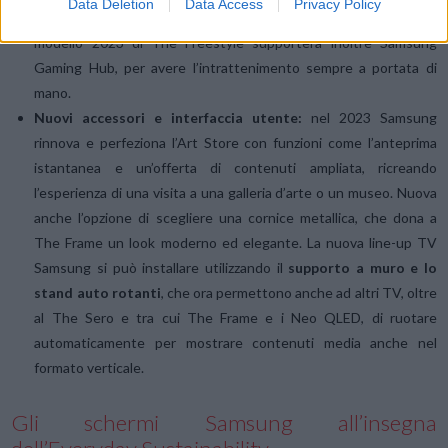
Data Deletion
Data Access
Privacy Policy
contenuti in 21:9 senza allineare o regolare nulla manualmente. Il
modello 2023 di The Freestyle supporterà inoltre Samsung
Gaming Hub, per avere l’intrattenimento sempre a portata di
mano.
Nuovi accessori e interfaccia utente:
nel 2023 Samsung
rinnova e perfeziona l’Art Store con funzioni come l’anteprima
istantanea e un’offerta di contenuti ampliata, ricreando
l’esperienza di una visita a una galleria d’arte o un museo. Nuova
anche l’opzione di scegliere una cornice metallica, che dona a
The Frame un look moderno ed elegante. La nuova line-up TV
Samsung si può installare utilizzando il
supporto a muro e lo
stand auto rotanti
, che ora permettono anche ad altri TV, oltre
al The Sero e tra cui The Frame e i Neo QLED, di ruotare
automaticamente per mostrare contenuti media anche nel
formato verticale.
Gli schermi Samsung all’insegna