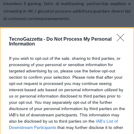
intendere il gaming, fatto di multitasking, partnership ampliate e
streaming in 4K. I giocatori possono addirittura guardare diversi tipi
di contenuti contemporaneamente.
Gli aggiornamenti 2023 di
GameBar 3.0
comprendono
MiniMap
TecnoGazzetta -
Do Not Process My Personal
Sharing e
Virtual Aim Point
ed elevano l’esperienza di gioco per
Information
ogni gamer. MiniMap Sharing permette di visualizzare su qualsiasi
schermo la mappa della partita in corso, mentre Virtual Aim Point,
If you wish to opt-out of the sale, sharing to third parties, or
processing of your personal or sensitive information for
progettato per i giochi sparatutto in soggettiva (FPS), mette in
targeted advertising by us, please use the below opt-out
evidenza il mirino per colpi sempre a segno, in ogni gioco.
section to confirm your selection. Please note that after your
opt-out request is processed you may continue seeing
Samsung Gaming Hub è disponibile anche sugli smart monitor e gli
interest-based ads based on personal information utilized by
us or personal information disclosed to third parties prior to
schermi da gaming Samsung, anche della serie Odyssey. Il monitor
your opt-out. You may separately opt-out of the further
Odyssey Ark ruota per orientare lo schermo in verticale o in
disclosure of your personal information by third parties on the
orizzontale a seconda delle preferenze, per un gioco immersivo a 55”
IAB’s list of downstream participants. This information may
con curvatura 1000R e un suono potente.
also be disclosed by us to third parties on the
IAB’s List of
Downstream Participants
that may further disclose it to other
third parties.