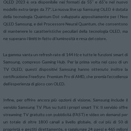
OLED 2023 è ora disponibile nei formati da 55’’ e 65’’e nel nuovo
modello extra-large da 77’’. La nuova line up Samsung OLED è dotata
della tecnologia Quantum Dot sviluppata appositamente per i Neo
QLED Samsung, e del Processore Neural Quantum, che consentono
di mantenere le caratteristiche peculiari della tecnologia OLED, ma
ne superano i limiti in fatto di luminosità e resa del colore.
La gamma vanta un refresh rate di 144 Hz e tutte le funzioni smart di
Samsung, compreso Gaming Hub. Per la prima volta nel caso di un
TV OLED, questi dispositivi Samsung hanno ottenuto inoltre la
certificazione FreeSync Premium Pro di AMD, che premia l’eccellenza
dell’esperienza di gioco con OLED.
Infine, per offrire ancora più opzioni di visione, Samsung include il
servizio Samsung TV Plus su tutti i propri smart TV. Il servizio offre
streaming TV gratuito con pubblicità (FAST) e video on demand per
un totale di oltre 1800 canali a livello globale, di cui più di 50 di
proprietà e gestiti direttamente, e raggiunge 24 paesi e 465 milioni