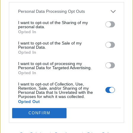
La gamma lifestyle si arricchisce di nuove
funzionalità
Personal Data Processing Opt Outs
Le esigenze dei consumatori sono in costante evoluzione. Per stare
I want to opt-out of the Sharing of my
al passo con questi cambiamenti, Samsung lancia nuovi prodotti e
personal data.
Opted In
funzionalità lifestyle che si traducono in vantaggi concreti,
permettendo ai consumatori di personalizzare le modalità di
I want to opt-out of the Sale of my
Personal Data.
visualizzazione e di uso degli schermi.
Opted In
I want to opt-out of processing my
The Premiere 8K:
nel 2023 Samsung introdurrà un nuovo
Personal Data for Targeted Advertising.
modello del proiettore laser The Premiere, che diventa 8K. Il
Opted In
proiettore a raggio ultra-corto sarà disponibile nella versione 8K,
I want to opt-out of Collection, Use,
per una risoluzione ancora più alta su schermi più grandi, fino a
Retention, Sale, and/or Sharing of my
Personal Data that Is Unrelated with the
150”.
Purposes for which it was collected.
The Freestyle con Smart EDGE Blending:
The Freestyle è
Opted Out
l’ultima frontiera della flessibilità in quanto permette di guardare
CONFIRM
i propri contenuti preferiti ovunque, e nel 2023 si arricchisce
della nuova funzione Smart EDGE Blending, grazie alla quale si
potranno usare due proiettori in contemporanea per riprodurre