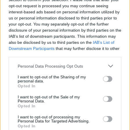
opt-out request is processed you may continue seeing
Per quanto riguarda un’esperienza vissuta elevata all’interno della
interest-based ads based on personal information utilized by
casa, l’ecosistema domestico intelligente di TCL, composto da
us or personal information disclosed to third parties prior to
condizionatori intelligenti, lavatrici, frigoriferi e altro ancora, è
your opt-out. You may separately opt-out of the further
progettato per rendere la vita quotidiana più facile, più sana e più
disclosure of your personal information by third parties on the
confortevole.
IAB’s list of downstream participants. This information may
also be disclosed by us to third parties on the
IAB’s List of
Downstream Participants
that may further disclose it to other
Tecnologia mobile accessibile a tutti
third parties.
Personal Data Processing Opt Outs
I want to opt-out of the Sharing of my
personal data.
Opted In
I want to opt-out of the Sale of my
Personal Data.
Opted In
I want to opt-out of processing my
Personal Data for Targeted Advertising.
Opted In