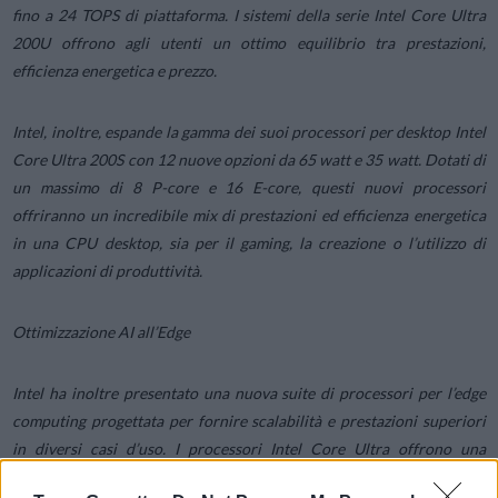
fino a 24 TOPS di piattaforma. I sistemi della serie Intel Core Ultra
200U offrono agli utenti un ottimo equilibrio tra prestazioni,
efficienza energetica e prezzo.
Intel, inoltre, espande la gamma dei suoi processori per desktop Intel
Core Ultra 200S con 12 nuove opzioni da 65 watt e 35 watt. Dotati di
un massimo di 8 P-core e 16 E-core, questi nuovi processori
offriranno un incredibile mix di prestazioni ed efficienza energetica
in una CPU desktop, sia per il gaming, la creazione o l’utilizzo di
applicazioni di produttività.
Ottimizzazione AI all’Edge
Intel ha inoltre presentato una nuova suite di processori per l’edge
computing progettata per fornire scalabilità e prestazioni superiori
in diversi casi d’uso. I processori Intel Core Ultra offrono una
notevole efficienza energetica, rendendoli ideali per carichi di lavoro