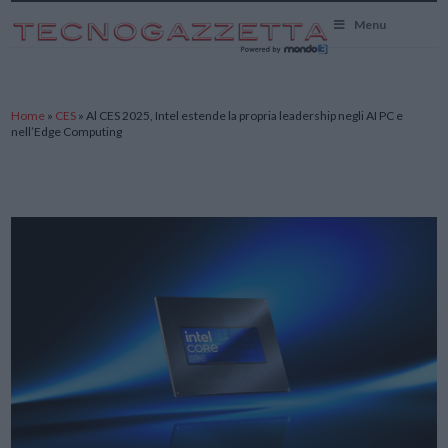
TecnoGazzetta
Menu
Home
»
CES
»
Al CES 2025, Intel estende la propria leadership negli AI PC e
nell’Edge Computing