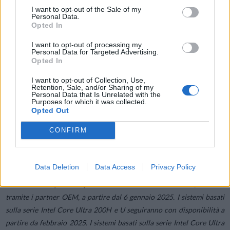
I want to opt-out of the Sale of my
Personal Data.
I principali prodotti edge presentati al CES includono:
Opted In
I want to opt-out of processing my
Personal Data for Targeted Advertising.
Processori Intel® Core™ Ultra serie 200S/H/U (nome in codice
Opted In
Arrow Lake).
Processori Intel® Core™ serie 200S/H (nome in codice Bartlett
I want to opt-out of Collection, Use,
Retention, Sale, and/or Sharing of my
Lake S e Raptor Lake H Refresh).
Personal Data that Is Unrelated with the
Purposes for which it was collected.
Processori Intel® Core™ serie 100U (nome in codice Raptor Lake
Opted Out
U Refresh).
Processore Intel® Core™ 3 e processore Intel® (nome in codice
CONFIRM
Twin Lake).
Data Deletion
Data Access
Privacy Policy
I sistemi basati sulla serie Intel Core Ultra 200V con piattaforma Intel
vPro sono disponibili presso rivenditori online e fisici, nonché
tramite i partner OEM, a partire dal 6 gennaio 2025. I sistemi basati
sulla serie Intel Core Ultra 200H e U seguiranno con disponibilità a
partire da febbraio 2025. I sistemi basati sulla serie Intel Core Ultra