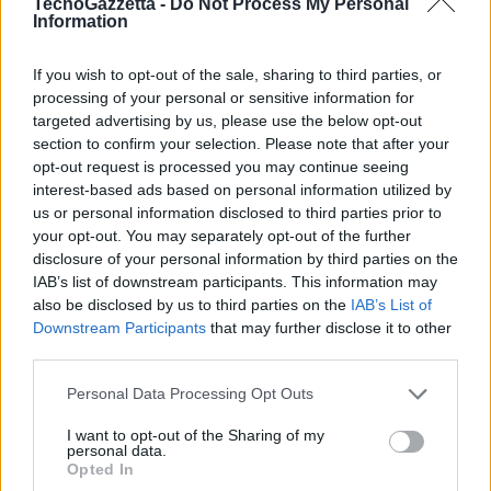
TecnoGazzetta -
Do Not Process My Personal
AI all’edge, con guadagni in termini di prestazioni che superano i
Information
prodotti concorrenti in parametri critici come l’elaborazione
multimediale e l’analisi AI.
If you wish to opt-out of the sale, sharing to third parties, or
processing of your personal or sensitive information for
targeted advertising by us, please use the below opt-out
I nuovi processori Intel® Core™ Ultra 9 mostrano enormi
section to confirm your selection. Please note that after your
miglioramenti delle prestazioni nei carichi di lavoro AI rispetto alla
opt-out request is processed you may continue seeing
generazione precedente, stabilendo un nuovo punto di riferimento
interest-based ads based on personal information utilized by
per le capacità AI edge. Confrontando Intel® Core™ Ultra 9 285H
us or personal information disclosed to third parties prior to
con 185H, le prestazioni sono fino a 2,2 volte superiori nella
your opt-out. You may separately opt-out of the further
computer vision di Procyon AI, fino a 3,3 volte superiori in Llama 3
disclosure of your personal information by third parties on the
IAB’s list of downstream participants. This information may
8B e fino a 2,3 volte superiori in diffusione stabile 1.510.
also be disclosed by us to third parties on the
IAB’s List of
Downstream Participants
that may further disclose it to other
I TOPS da soli non definiscono le reali esigenze di prestazioni in edge.
third parties.
Il processore Intel® Core™ Ultra 7, con circa un terzo di TOPS in
Personal Data Processing Opt Outs
meno rispetto al Jetson AGX Orin di Nvidia, batte il suo concorrente
con prestazioni multimediali fino a 5,6 volte più veloci, prestazioni di
I want to opt-out of the Sharing of my
personal data.
analisi video fino a 3,4 volte più veloci e prestazioni per watt per
Opted In
dollaro fino a 8,2 volte migliori11.