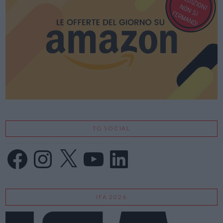
TG SOCIAL
Facebook
Instagram
X
YouTube
LinkedIn
IFA 2026