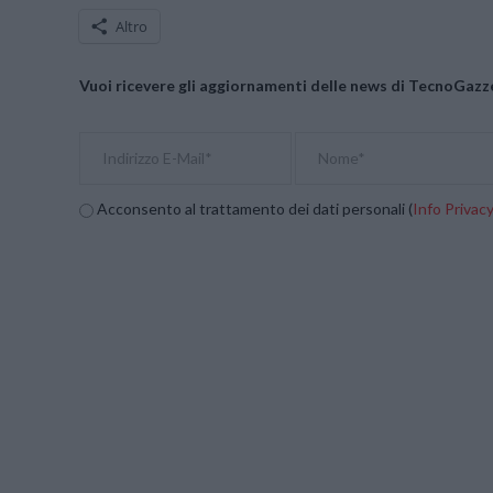
Altro
Vuoi ricevere gli aggiornamenti delle news di TecnoGazze
Acconsento al trattamento dei dati personali (
Info Privac