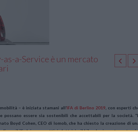
y-as-a-Service è un mercato
ari
mobilità – è iniziata stamani all’
IFA di Berlino 2019
, con esperti ch
e possano essere sia sostenibili che accettabili per la società. “
rmato Boyd Cohen, CEO di Iomob, che ha chiesto la creazione di un
disponibili, dai monopattini elettrici e il bike sharing, a tram, treni 