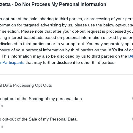
etta -
Do Not Process My Personal Information
e sono autorizzate a offrire servizi di scooter elettrici, ma la gent
to opt-out of the sale, sharing to third parties, or processing of your per
 Se la soluzione
Mobility-as-a-service
fosse veramente integrata, i
formation for targeted advertising by us, please use the below opt-out s
r selection. Please note that after your opt-out request is processed y
tro il 2030.
eing interest-based ads based on personal information utilized by us or
disclosed to third parties prior to your opt-out. You may separately opt-
ni, discussioni e networking, con partecipanti provenienti dal mond
losure of your personal information by third parties on the IAB’s list of
esigner, architetti ed esperti di mobilità.
. This information may also be disclosed by us to third parties on the
IA
Participants
that may further disclose it to other third parties.
 abbiano ancora un ruolo da svolgere nell’economia dei trasporti de
ei, che ha dichiarato che il lancio di auto elettriche o autonome no
l Data Processing Opt Outs
stenuto “
dobbiamo liberarci delle macchin
e”.
o opt-out of the Sharing of my personal data.
a visto un ruolo per le auto, ma ha discusso se le auto di propriet
In
e aree rurali). I conducenti possono essere persuasi a lasciar andar
o opt-out of the Sale of my Personal Data.
s ed ex CEO di Tata Motors, ha affermato che il cambiamento social
In
 scambiare la passione della nostra società per le auto con il nostr