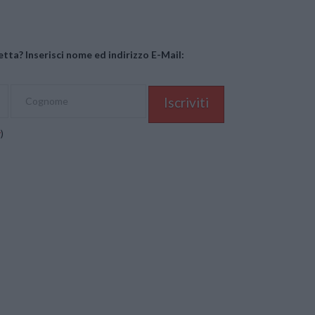
tta? Inserisci nome ed indirizzo E-Mail:
y
)