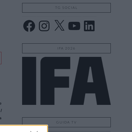
TG SOCIAL
Facebook
Instagram
X
YouTube
LinkedIn
IFA 2026
e
I
l
a
GUIDA TV
e