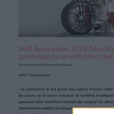
Shift Automotive 2019: Mobilit
potenziale da un miliardo di doll
10 Settembre 2019 16:45
by Andrea Trapani
SHIFT Automotive
– la convention di due giorni che esplora il futuro della 
discutono se le nuove soluzioni di mobilità intelligent
panorama della mobilità è cambiato per sempre
“, ha affe
Internet della mobilità
che integri tutti i modi di trasporto 