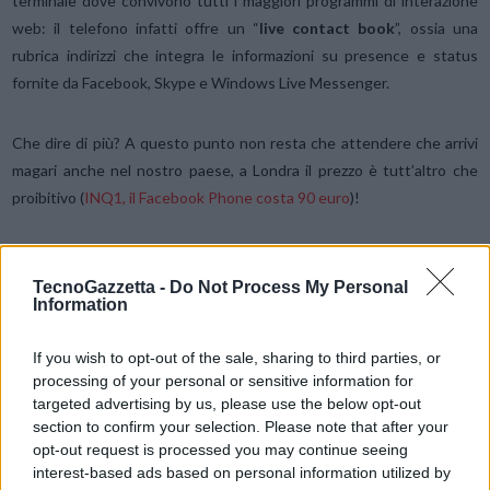
terminale dove convivono tutti i maggiori programmi di interazione
web: il telefono infatti offre un “
live contact book
”, ossia una
rubrica indirizzi che integra le informazioni su presence e status
fornite da Facebook, Skype e Windows Live Messenger.
Che dire di più? A questo punto non resta che attendere che arrivi
magari anche nel nostro paese, a Londra il prezzo è tutt’altro che
proibitivo (
INQ1, il Facebook Phone costa 90 euro
)!
[
via Skype Gear
]
TecnoGazzetta -
Do Not Process My Personal
Information
Condividi questo articolo:
E-mail
LinkedIn
Facebook
X
If you wish to opt-out of the sale, sharing to third parties, or
processing of your personal or sensitive information for
Mastodon
Telegram
WhatsApp
targeted advertising by us, please use the below opt-out
section to confirm your selection. Please note that after your
Stampa
Altro
opt-out request is processed you may continue seeing
interest-based ads based on personal information utilized by