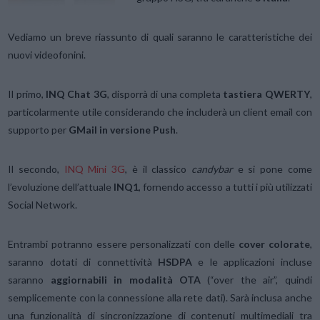
Vediamo un breve riassunto di quali saranno le caratteristiche dei
nuovi videofonini.
Il primo,
INQ Chat 3G
, disporrà di una completa
tastiera QWERTY
,
particolarmente utile considerando che includerà un client email con
supporto per
GMail in versione Push
.
Il secondo,
INQ Mini 3G
, è il classico
candybar
e si pone come
l’evoluzione dell’attuale
INQ1
, fornendo accesso a tutti i più utilizzati
Social Network.
Entrambi potranno essere personalizzati con delle
cover colorate
,
saranno dotati di connettività
HSDPA
e le applicazioni incluse
saranno
aggiornabili in modalità OTA
(“over the air”, quindi
semplicemente con la connessione alla rete dati). Sarà inclusa anche
una funzionalità di sincronizzazione di contenuti multimediali tra