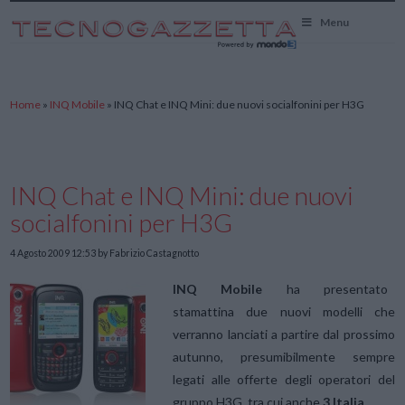
TecnoGazzetta
Menu
Home
»
INQ Mobile
»
INQ Chat e INQ Mini: due nuovi socialfonini per H3G
INQ Chat e INQ Mini: due nuovi
socialfonini per H3G
4 Agosto 2009 12:53
by Fabrizio Castagnotto
INQ Mobile
ha presentato
stamattina due nuovi modelli che
verranno lanciati a partire dal prossimo
autunno, presumibilmente sempre
legati alle offerte degli operatori del
gruppo H3G, tra cui anche
3 Italia
.