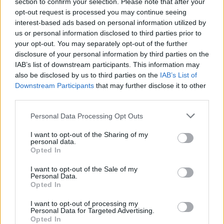
E-mail
LinkedIn
Facebook
X
section to confirm your selection. Please note that after your
opt-out request is processed you may continue seeing
Mastodon
Telegram
WhatsApp
interest-based ads based on personal information utilized by
us or personal information disclosed to third parties prior to
Stampa
Altro
your opt-out. You may separately opt-out of the further
disclosure of your personal information by third parties on the
IAB’s list of downstream participants. This information may
Vuoi ricevere gli aggiornamenti delle news di TecnoGazzetta?
also be disclosed by us to third parties on the
IAB’s List of
Inserisci nome ed indirizzo E-Mail:
Downstream Participants
that may further disclose it to other
third parties.
Personal Data Processing Opt Outs
I want to opt-out of the Sharing of my
personal data.
Opted In
Acconsento al trattamento dei dati personali (
Info Privacy
)
I want to opt-out of the Sale of my
Personal Data.
Opted In
I want to opt-out of processing my
Personal Data for Targeted Advertising.
Opted In