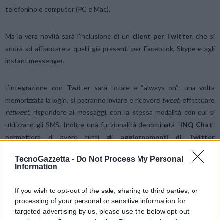
telefonino e computer (PC e Mac).
Ma la vera novità sarà l’inclusione di un
client per Twitter
, che si
andrà ad affiancare a quelli già presenti per Facebook, Skype e agli
instant messenger.
L’integrazione con Twitter sarà totale e “always on”: una volta
memorizzata la login, si potranno inviare e ricevere
tweet
, effettuare
retweet
, rispondere ai messaggi, con la stessa modalità con cui si
utilizzano gli SMS. Inoltre una funzionalità denominata “
INQ Chat
”
permetterà di avere tutti gli
aggiornamenti di Twitter
direttamente nella schermata principale del dispositivo.
TecnoGazzetta -
Do Not Process My Personal
Information
| via
INQ Mobile
If you wish to opt-out of the sale, sharing to third parties, or
processing of your personal or sensitive information for
Condividi questo articolo:
targeted advertising by us, please use the below opt-out