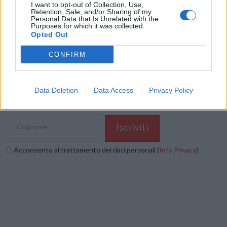
Mastodon
Telegram
WhatsApp
I want to opt-out of Collection, Use,
Retention, Sale, and/or Sharing of my
Personal Data that Is Unrelated with the
Stampa
Altro
Purposes for which it was collected.
Opted Out
Vuoi ricevere gli aggiornamenti delle news di TecnoGazzetta?
CONFIRM
Inserisci nome ed indirizzo E-Mail:
Data Deletion
Data Access
Privacy Policy
Acconsento al trattamento dei dati personali (
Info Privacy
)