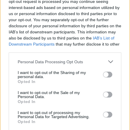
aac, aac+), immagini (jpeg, bmp, png, gif, svg), suonerie (MP3,
opt-out request is processed you may continue seeing
interest-based ads based on personal information utilized by
midi)
us or personal information disclosed to third parties prior to
Browser: Access Netfront 3.5
your opt-out. You may separately opt-out of the further
Java: MIDP 2.0
disclosure of your personal information by third parties on the
Batteria: 1500 ma
IAB’s list of downstream participants. This information may
Sistema operativo: proprietario (Qualcomm Brew)
also be disclosed by us to third parties on the
IAB’s List of
Downstream Participants
that may further disclose it to other
GPS integrato (funziona con Google Maps,
vedi sotto
)
third parties.
Personal Data Processing Opt Outs
I want to opt-out of the Sharing of my
personal data.
Articolo aggiornato il 27.11
Opted In
I want to opt-out of the Sale of my
| via
Inq Chat 3G, le prime impressioni
Personal Data.
Opted In
Condividi questo articolo:
I want to opt-out of processing my
Personal Data for Targeted Advertising.
E-mail
LinkedIn
Facebook
X
Opted In