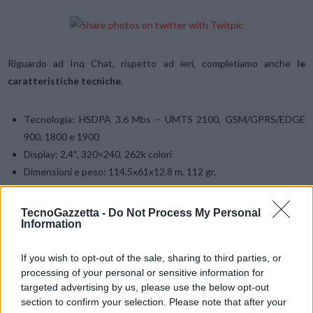
Riguardo ad Inq Chat, rispetto ad ieri, completiamo anche
le
caratteristiche tecniche
.
Tecnologia: HSDPA 3.6 Mbs – UMTS 2100, GSM/GPRS/EDGE
900, 1800 e 1900
Display: 2,4″, 320×240, 262k colori
Dimensioni e peso: 114.5x61x12.8 m, 112 gr.
Videocamera: integrata
Fotocamera: risoluzione massima 3.2 Mpixel
TecnoGazzetta -
Do Not Process My Personal
Information
Connettività: USB 2.0 – Bluetooth 2.0
Memoria: interna 100 MB. Micro SD esterna
If you wish to opt-out of the sale, sharing to third parties, or
Videochiamata: sì
processing of your personal or sensitive information for
targeted advertising by us, please use the below opt-out
Multimedia:video (3gp, MP4), audio (AMR-NB, wav, MP3, aac, e-
section to confirm your selection. Please note that after your