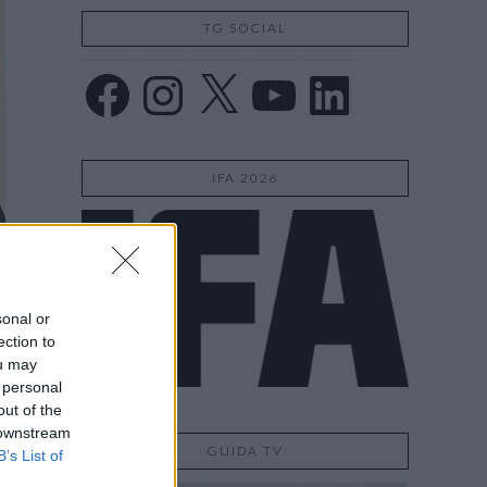
TG SOCIAL
Facebook
Instagram
X
YouTube
LinkedIn
IFA 2026
sonal or
ection to
ou may
 personal
out of the
 downstream
GUIDA TV
B’s List of