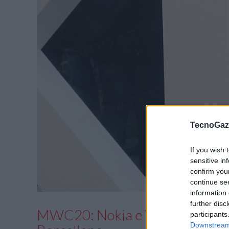
TecnoGazz
If you wish 
sensitive in
confirm you
continue se
information 
further disc
MWC20: Nokia e Vodafone si agg
participants
Downstream 