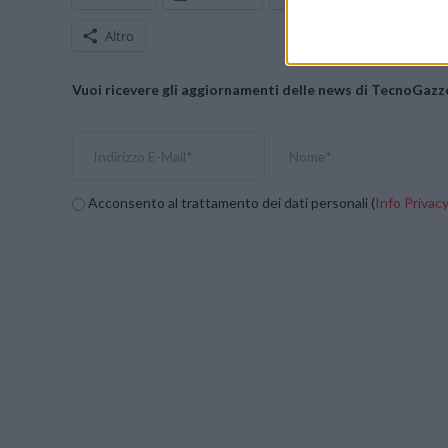
Altro
Vuoi ricevere gli aggiornamenti delle news di TecnoGazze
Acconsento al trattamento dei dati personali (
Info Privac