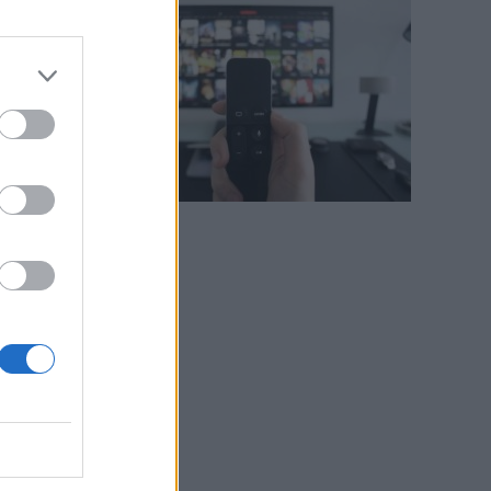
o
i
e
i
,
e