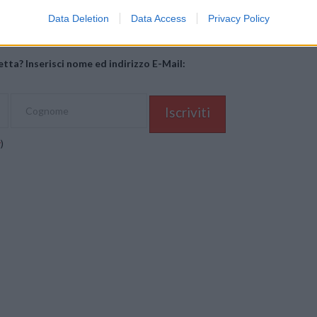
Data Deletion
Data Access
Privacy Policy
tta? Inserisci nome ed indirizzo E-Mail:
y
)