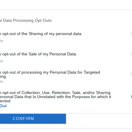
l Data Processing Opt Outs
 andare a Barcellona per
il prossimo
MWC 2020
.
o opt-out of the Sharing of my personal data.
 ha informato con una nota che “
ha deciso di ritirarsi da MWC 2020 dop
In
zione in rapida evoluzione. L’obiettivo principale è stato quello d
ltri, riconoscendo al contempo la responsabilità nei confronti del settore 
o opt-out of the Sale of my Personal Data.
Cina e Spagna e la Generalitat della Catalogna. Nokia ha in programma d
In
okia Live”
”. Quindi anche i finlandesi – dopo Lg, Asus, Ericsson, Amazon
to opt-out of processing my Personal Data for Targeted
opria partecipazione.
ing.
In
badito che l’evento si svolgerà regolarmente e che saranno prese dell
o opt-out of Collection, Use, Retention, Sale, and/or Sharing
ersonal Data that Is Unrelated with the Purposes for which it
 coronavirus.
lected.
Out
CONFIRM
Mastodon
Telegram
WhatsApp
Stampa