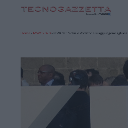
TecnoGazzetta
Home
»
MWC 2020
»
MWC20: Nokia e Vodafone si aggiungono agli asse