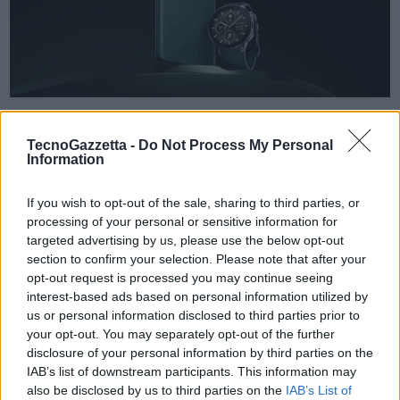
OnePlus Watch 2 non è solo smart, è sofisticato. Progettato con
TecnoGazzetta -
Do Not Process My Personal
precisione, presenta una scocca in acciaio inossidabile e un
Information
quadrante in cristallo di zaffiro che offre sia eleganza senza tempo
che resilienza contro le prove della vita quotidiana.
If you wish to opt-out of the sale, sharing to third parties, or
processing of your personal or sensitive information for
targeted advertising by us, please use the below opt-out
Ispirandosi alle distintive curve a forma di K della serie OnePlus 12,
section to confirm your selection. Please note that after your
OnePlus Watch 2 presenta un quadrante rotondo che richiama la
opt-out request is processed you may continue seeing
decorazione della fotocamera della serie, rendendolo il compagno
interest-based ads based on personal information utilized by
us or personal information disclosed to third parties prior to
perfetto per la serie OnePlus 12. Il Watch 2 è disponibile in due
your opt-out. You may separately opt-out of the further
accattivanti colorazioni: Black Steel e Radiant Steel. È un pezzo
disclosure of your personal information by third parties on the
statement che rappresenta il lusso sobrio.
IAB’s list of downstream participants. This information may
also be disclosed by us to third parties on the
IAB’s List of