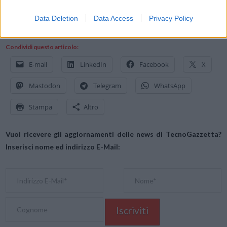
CS
Data Deletion
Data Access
Privacy Policy
Condividi questo articolo:
E-mail
LinkedIn
Facebook
X
Mastodon
Telegram
WhatsApp
Stampa
Altro
Vuoi ricevere gli aggiornamenti delle news di TecnoGazzetta?
Inserisci nome ed indirizzo E-Mail: