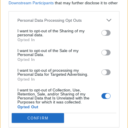
Downstream Participants
that may further disclose it to other
Con le sue caratteristiche all’avanguardia e il design eccezionale,
third parties.
OnePlus Watch 2 è più di un semplice ritorno, è una rivoluzione nel
mercato degli smartwatch. OnePlus non sta solo tornando; sta
Personal Data Processing Opt Outs
ridefinendo cosa può essere un flagship smartwatch.
I want to opt-out of the Sharing of my
personal data.
Opted In
Da “Flagship Killer” a “Costruttore di Ecosistemi”: l’ultimo
arrivo nell’ecosistema premium di OnePlus
I want to opt-out of the Sale of my
Personal Data.
Opted In
Nel 2023, OnePlus ha lanciato un capolavoro audio true-wireless,
I want to opt-out of processing my
OnePlus Buds Pro 2, e il suo primo tablet di fascia alta, OnePlus Pad.
Personal Data for Targeted Advertising.
E verso la fine dell’anno, ha rivoluzionato il mercato degli smartphone
Opted In
con il rilascio del pieghevole, OnePlus Open.
I want to opt-out of Collection, Use,
Retention, Sale, and/or Sharing of my
Personal Data that Is Unrelated with the
All’inizio del 2024, OnePlus ha inoltre lanciato la sua serie flagship
Purposes for which it was collected.
Opted Out
OnePlus 12. Il potente ritorno del OnePlus Watch 2 rappresenta un
forte segnale che OnePlus arricchirà costantemente il proprio
CONFIRM
ecosistema premium, elevando l’esperienza flagship dei suoi utenti.