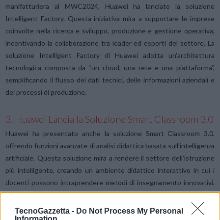
manifatturiera al MWC2024, Huawei ha lanciato la soluzione
Intelligent Factory. Questa iniziativa mira a supportare le imprese
coinvolte nella ricerca e sviluppo, produzione e gestione operativa,
incentivando la collaborazione tra leader ed esperti del settore. La
soluzione Intelligent Factory di Huawei adotta un’architettura
tecnologica composta da “un cloud, una rete e una piattaforma”,
semplificando il flusso dei dati tecnici, delle informazioni aziendali e
dei processi di produzione.
3. Huawei Lancia la Soluzione Smart Classroom 3.0
Huawei ha presentato anche la soluzione Smart Classroom 3.0,
offrendo funzioni avanzate di analisi didattica basata sull’intelligenza
artificiale. Questa soluzione mira a rendere il settore dell’istruzione
più intelligente, creando un ambiente didattico interattivo in cui i
docenti possono intraprendere metodi di insegnamento innovativi.
La soluzione utilizza modelli didattici basati sull’intelligenza artificiale
per analizzare e recuperare in modo intelligente i contenuti più
TecnoGazzetta -
Do Not Process My Personal
Information
importanti di un corso. Genera anche grafici relativi alle conoscenze