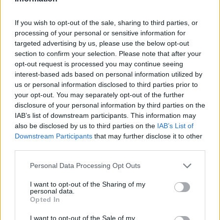
acquisite, consentendo agli insegnanti di preparare le lezioni in
If you wish to opt-out of the sale, sharing to third parties, or
modo più flessibile e agli studenti di apprendere in base alle loro
processing of your personal or sensitive information for
esigenze individuali.
targeted advertising by us, please use the below opt-out
section to confirm your selection. Please note that after your
Visione e Impegno di Huawei
opt-out request is processed you may continue seeing
interest-based ads based on personal information utilized by
Huawei, riflettendo sulla sua partecipazione al MWC2024, ha
us or personal information disclosed to third parties prior to
dichiarato di raddoppiare gli sforzi per offrire prodotti e soluzioni per
your opt-out. You may separately opt-out of the further
infrastrutture digitali più intelligenti. Ernest Zhang, Presidente,
disclosure of your personal information by third parties on the
Global Partner, Commercial & Distribution, Enterprise Sales, Huawei,
IAB’s list of downstream participants. This information may
also be disclosed by us to third parties on the
IAB’s List of
ha affermato che l’azienda continuerà a lavorare con i partner,
Downstream Participants
that may further disclose it to other
ottimizzando le politiche di sviluppo dei partner e costruendo
third parties.
partenariati vantaggiosi per tutti.
Personal Data Processing Opt Outs
Conclusione
I want to opt-out of the Sharing of my
personal data.
Il MWC2024 ha fornito a Huawei una piattaforma per presentare la
Opted In
propria visione e i progressi nell’offerta di soluzioni avanzate per la
I want to opt-out of the Sale of my
trasformazione digitale delle imprese. L’azienda ha dimostrato un