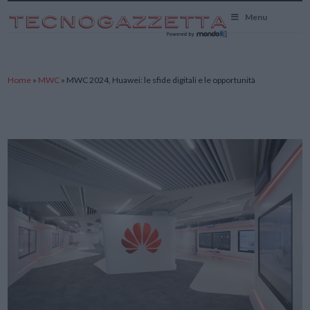
TecnoGazzetta
Menu
Home
»
MWC
»
MWC 2024, Huawei: le sfide digitali e le opportunità