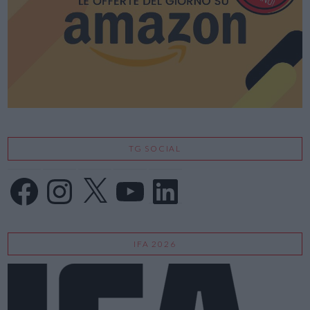
TG SOCIAL
Facebook
Instagram
X
YouTube
LinkedIn
IFA 2026