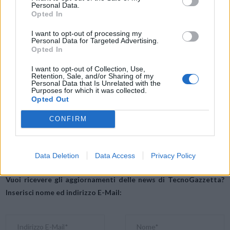
Personal Data.
impegno costante nell’innovazione, con un focus specifico sulla
Opted In
creazione di un ecosistema intelligente che copre un’ampia gamma
I want to opt-out of processing my
di settori. La partecipazione attiva di Huawei al MWC2024 segna un
Personal Data for Targeted Advertising.
Opted In
passo avanti nell’integrazione delle tecnologie più avanzate per
guidare la trasformazione digitale globale.
I want to opt-out of Collection, Use,
Retention, Sale, and/or Sharing of my
Personal Data that Is Unrelated with the
Purposes for which it was collected.
Condividi questo articolo:
Opted Out
E-mail
LinkedIn
Facebook
X
CONFIRM
Mastodon
Telegram
WhatsApp
Stampa
Altro
Data Deletion
Data Access
Privacy Policy
Vuoi ricevere gli aggiornamenti delle news di TecnoGazzetta?
Inserisci nome ed indirizzo E-Mail: