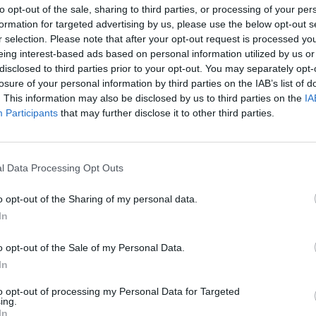
to opt-out of the sale, sharing to third parties, or processing of your per
rsi in contatto con i propri amici e cari, e questo non cambierà. Ma, com
formation for targeted advertising by us, please use the below opt-out s
e esplorare modi per poter comunicare con le *imprese* che interessano
r selection. Please note that after your opt-out request is processed y
eing interest-based ads based on personal information utilized by us or
 di terze parti e spam. Che si tratti di ricevere informazioni dalla banc
disclosed to third parties prior to your opt-out. You may separately opt-
e notifiche da una compagnia aerea su un volo in ritardo, molti di no
losure of your personal information by third parties on the IAB’s list of
sto o telefonate. Vogliamo testare queste funzionalità nei prossimi mesi, 
. This information may also be disclosed by us to third parties on the
IA
formativa sulla privacy.
Participants
that may further disclose it to other third parties.
l Data Processing Opt Outs
 abbiamo implementato la crittografia end-to-end. Quando tu e le person
o opt-out of the Sharing of my personal data.
sApp, i messaggi vengono crittografati per impostazione predefinita, il ch
In
 Anche se ci coordineremo maggiormente con Facebook nei mesi a venire, 
trà leggerli. Né WhatsApp, né Facebook, né nessun altro. Non invieremo n
o opt-out of the Sale of my Personal Data.
ook incluso, e continueremo a non vendere, condividere, o dare il tu
In
to opt-out of processing my Personal Data for Targeted
ing.
emo in grado di fare cose come monitorare i parametri di base su ogn
In