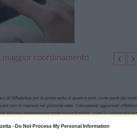
, maggior coordinamento
vacy di WhatsApp per la prima volta in quattro anni, come parte dei nostr
care con le imprese nei prossimi mesi. I documenti aggiornati rifletton
ente abbiamo implementato molte nuove funzioni, come la crittografia end
 come WhatsApp per il web e il computer. È possibile leggere i document
etta -
Do Not Process My Personal Information
 stampa di WA.