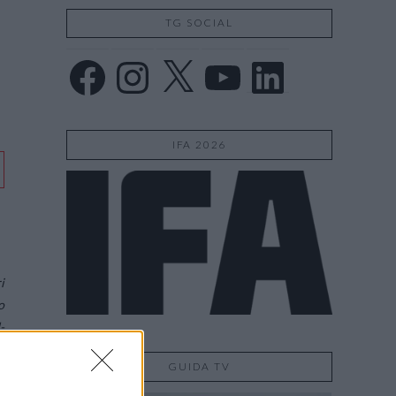
TG SOCIAL
Facebook
Instagram
X
YouTube
LinkedIn
IFA 2026
i
o
-
i
GUIDA TV