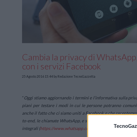
Cambia la privacy di WhatsApp
con i servizi Facebook
25 Agosto 2016 15:44
by Redazione TecnoGazzetta
“
Oggi stiamo aggiornando i termini e l’informativa sulla pri
piani per testare i modi in cui le persone potranno comuni
anche il fatto che ci siamo uniti a Facebook e che recentem
to-end, le chiamate WhatsApp, e strumenti di messaggistica
TecnoGazz
integrali (
https://www.whatsapp.com/legal
)
” , recita la nota